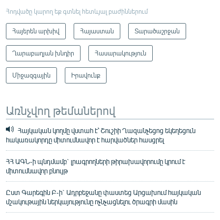
Հոդվածը կարող եք գտնել հետևյալ բաժիններում
Հայերեն արխիվ
Հայաստան
Տարածաշրջան
Ղարաբաղյան խնդիր
Հասարակություն
Միջազգային
Իրավունք
Առնչվող թեմաներով
Հայկական կողմը վստահ է՝ Շուշիի Ղազանչեցոց եկեղեցուն
հակառակորդը միտումնավոր է հարվածներ հասցրել
ՀՀ ԱԳՆ-ի պնդմամբ` լրագրողների թիրախավորումը կրում է
միտումնավոր բնույթ
Ըստ Գարեգին Բ-ի` Ադրբեջանը փաստեց Արցախում հայկական
մշակութային ներկայությունը ոչնչացնելու ծրագրի մասին