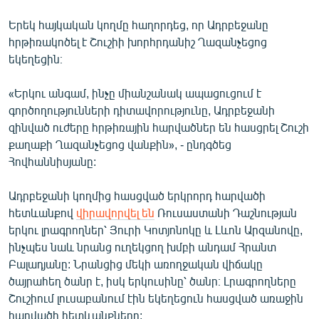
English
Երեկ հայկական կողմը հաղորդեց, որ Ադրբեջանը
Русский
հրթիռակոծել է Շուշիի խորհրդանիշ Ղազանչեցոց
եկեղեցին։
ՀԵՏԵՎԵՔ ՄԵԶ
«Երկու անգամ, ինչը միանշանակ ապացուցում է
գործողությունների դիտավորությունը, Ադրբեջանի
զինված ուժերը հրթիռային հարվածներ են հասցրել Շուշի
քաղաքի Ղազանչեցոց վանքին», - ընդգծեց
Հովհաննիսյանը:
«Ազատության» բոլոր կայքերը
Ադրբեջանի կողմից հասցված երկրորդ հարվածի
հետևանքով
վիրավորվել են
Ռուսաստանի Դաշնության
երկու լրագրողներ՝ Յուրի Կոտյոնոկը և Լևոն Արզանովը,
ինչպես նաև նրանց ուղեկցող խմբի անդամ Հրանտ
Բալադյանը: Նրանցից մեկի առողջական վիճակը
ծայրահեղ ծանր է, իսկ երկուսինը՝ ծանր։ Լրագրողները
Շուշիում լուսաբանում էին եկեղեցուն հասցված առաջին
հարվածի հետևանքները: