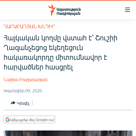
Մատչելիության
հղումներ
Անցնել
ՂԱՐԱԲԱՂՅԱՆ ԽՆԴԻՐ
հիմնական
ԱԶԱՏՈՒԹՅՈՒՆ TV
Հայկական կողմը վստահ է՝ Շուշիի
բովանդակությանը
ՀԱՅԱՍՏԱՆ
Անցնել
Ղազանչեցոց եկեղեցուն
հիմնական
ՔԱՂԱՔԱԿԱՆ
հակառակորդը միտումնավոր է
մենյուին
ԸՆՏՐՈՒԹՅՈՒՆՆԵՐ 2026
հարվածներ հասցրել
Որոնում
ԻՐԱՎՈՒՆՔ
Նաիրա Բուլղադարյան
ՀԱՍԱՐԱԿՈՒԹՅՈՒՆ
հոկտեմբեր 09, 2020
ՏՆՏԵՍՈՒԹՅՈՒՆ
Կիսվել
ՂԱՐԱԲԱՂ
ՊԱՏԵՐԱԶՄԻ 6 ՇԱԲԱԹՆԵՐԸ
Ավելացրեք մեզ Google-ում
ՏԱՐԱԾԱՇՐՋԱՆ