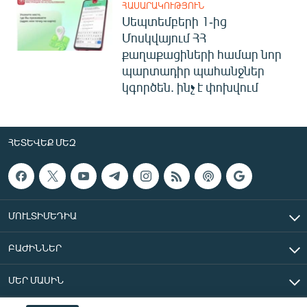
ՀԱՍԱՐԱԿՈՒԹՅՈՒՆ
Սեպտեմբերի 1-ից
Մոսկվայում ՀՀ
քաղաքացիների համար նոր
պարտադիր պահանջներ
կգործեն. ինչ է փոխվում
ՀԵՏԵՎԵՔ ՄԵԶ
ՄՈՒԼՏԻՄԵԴԻԱ
ԲԱԺԻՆՆԵՐ
ՄԵՐ ՄԱՍԻՆ