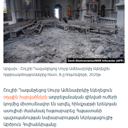
ՄԻՋԱԶԳԱՅԻՆ
ՄՇԱԿՈՒՅԹ
ՍՊՈՐՏ
ՄԵԿՆԱԲԱՆՈՒԹՅՈՒՆ
ՏՏ ԵՒ ԻՆՏԵՐՆԵՏ
ԿՈՐՈՆԱՎԻՐՈՒՍ
ԱՐԽԻՎ
Արցախ - Շուշիի Ղազանչեցոց Սուրբ Ամենափրկիչ եկեղեցին
հրթիռակոծություններից հետո, 8-ը հոկտեմբերի, 2020թ.
ՏԵՍԱՆՅՈՒԹԵՐ
ԲԱՆԱՎԵՃ
Շուշիի Ղազանչեցոց Սուրբ Ամենափրկիչ եկեղեցուն
օդային հարվածներն
ադրբեջանական զինված ուժերի
ՁԳՏԵԼՈՎ ԼԱՎԱԳՈՒՅՆԻՆ
կողմից միտումնավոր են արվել, հինգշաբթի երեկոյան
ՓՈԴՔԱՍԹ
ասուլիսի ժամանակ հայտարարեց Հայաստանի
պաշտպանության նախարարության ներկայացուցիչ
Հայերեն
Արծրուն Հովհաննիսյանը։