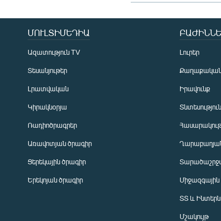
ՄՈՒԼՏԻՄԵԴԻԱ
ԲԱԺԻՆՆԵ
Ազատություն TV
Լուրեր
Տեսանյութեր
Քաղաքակա
Լրատվական
Իրավունք
Կիրակնօրյա
Տնտեսությու
Ռադիոծրագրեր
Հասարակութ
Առավոտյան ծրագիր
Ղարաբաղյան
Ցերեկային ծրագիր
Տարածաշրջ
Հայերեն
Երեկոյան ծրագիր
Միջազգային
English
ՏՏ և Ինտեր
Русский
Մշակույթ