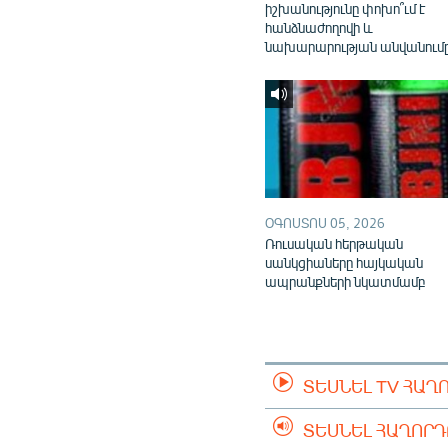
իշխանությունը փոխո՞ւմ է
հանձնաժողովի և
նախարարության անվանում
ՕԳՈՍՏՈՍ 05, 2026
Ռուսական հերթական
սանկցիաները հայկական
ապրանքների նկատմամբ
ՏԵՍՆԵԼ TV ՀԱՂ
ՏԵՍՆԵԼ ՀԱՂՈՐ