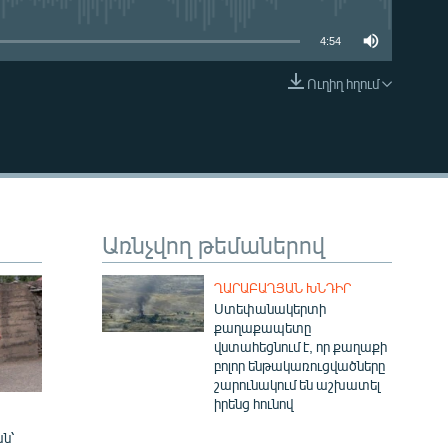
4:54
Ուղիղ հղում
EMBED
Առնչվող թեմաներով
ՂԱՐԱԲԱՂՅԱՆ ԽՆԴԻՐ
Ստեփանակերտի
քաղաքապետը
վստահեցնում է, որ քաղաքի
բոլոր ենթակառուցվածները
շարունակում են աշխատել
իրենց հունով
ն՝