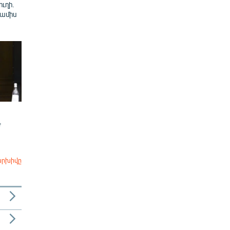
ուղի.
 ամիս
Ժ
արխիվը