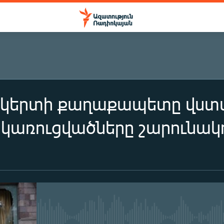
երտի քաղաքապետը վստահե
ակառուցվածները շարունակ
No media source currently availa