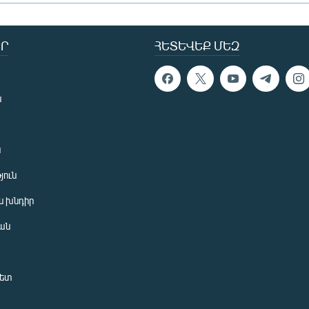
Ր
ՀԵՏԵՎԵՔ ՄԵԶ
ն
ն
յուն
 խնդիր
ան
նետ