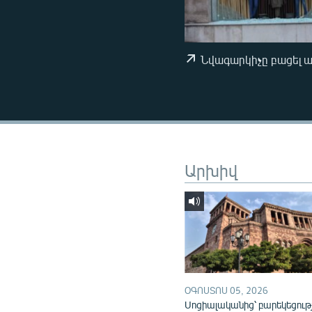
ՄԻՋԱԶԳԱՅԻՆ
ՄՇԱԿՈՒՅԹ
ՍՊՈՐՏ
Նվագարկիչը բացել 
ՄԵԿՆԱԲԱՆՈՒԹՅՈՒՆ
ՏՏ ԵՒ ԻՆՏԵՐՆԵՏ
ԿՈՐՈՆԱՎԻՐՈՒՍ
ԱՐԽԻՎ
Արխիվ
ՏԵՍԱՆՅՈՒԹԵՐ
ԲԱՆԱՎԵՃ
ՁԳՏԵԼՈՎ ԼԱՎԱԳՈՒՅՆԻՆ
ՓՈԴՔԱՍԹ
ՕԳՈՍՏՈՍ 05, 2026
Սոցիալականից՝ բարեկեցութ