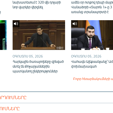
նախատեսում է 320 մլն դոլարի
ամեն օր ոտքով դեպի մայր
նոր վարկեր վերցնել
Վանաձորի «Տարոն 1»-ը 3
ը
առանց տրանսպորտի է
ՕԳՈՍՏՈՍ 05, 2026
ՕԳՈՍՏՈՍ 05, 2026
Հարկային ծառայողները զինված
Վահագն Ալեքսանյանը՝ Ա
մտել են Քոչարյաններին
փոխնախագահ
պատկանող ընկերություններ
Բոլոր հեռարձակումների 
ՈՐԴՈՒՄՆԵՐԸ
ԴՈՒՄՆԵՐԸ