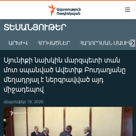
Մատչելիության
հղումներ
Անցնել
ՏԵՍԱՆՅՈՒԹԵՐ
հիմնական
ԱԶԱՏՈՒԹՅՈՒՆ TV
բովանդակությանը
ԱՐԽԻՎ
ՀՈԴՎԱԾՆԵՐ
ՀԱՂՈՐԴՄԱՆ ՄԱՍԻՆ
ՀԱՅԱՍՏԱՆ
Անցնել
հիմնական
ՔԱՂԱՔԱԿԱՆ
Սյունիքի նախկին մարզպետի տան
մենյուին
ԸՆՏՐՈՒԹՅՈՒՆՆԵՐ 2026
Որոնում
մոտ սպանված Ավետիք Բուդաղյանը
ԻՐԱՎՈՒՆՔ
մեղադրյալ է ներգրավված այդ
ՀԱՍԱՐԱԿՈՒԹՅՈՒՆ
միջադեպով
ՏՆՏԵՍՈՒԹՅՈՒՆ
սեպտեմբեր 18, 2020
ՂԱՐԱԲԱՂ
ՊԱՏԵՐԱԶՄԻ 6 ՇԱԲԱԹՆԵՐԸ
ՏԱՐԱԾԱՇՐՋԱՆ