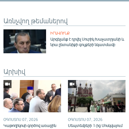
English
Русский
Առնչվող թեմաներով
ՀԵՏԵՎԵՔ ՄԵԶ
ԻՐԱՎՈՒՆՔ
Արգելանք է դրվել Սուրիկ Խաչատրյանի և
նրա ընտանիքի գույքերի նկատմամբ
Արխիվ
«Ազատության» բոլոր կայքերը
ՕԳՈՍՏՈՍ 07, 2026
ՕԳՈՍՏՈՍ 07, 2026
Կաթողիկոսի գործով առաջին
Սեպտեմբերի 1-ից Մոսկվայում