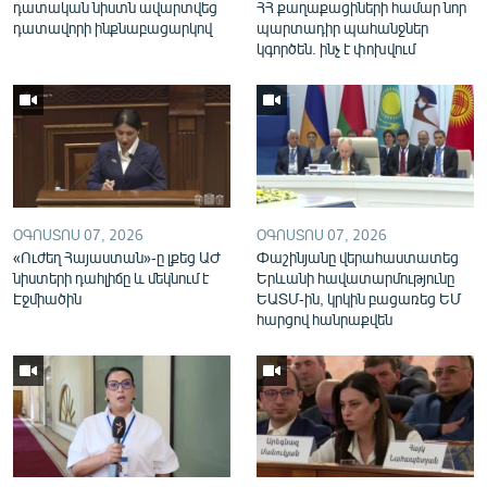
դատական նիստն ավարտվեց
ՀՀ քաղաքացիների համար նոր
դատավորի ինքնաբացարկով
պարտադիր պահանջներ
կգործեն. ինչ է փոխվում
ՕԳՈՍՏՈՍ 07, 2026
ՕԳՈՍՏՈՍ 07, 2026
«Ուժեղ Հայաստան»-ը լքեց ԱԺ
Փաշինյանը վերահաստատեց
նիստերի դահլիճը և մեկնում է
Երևանի հավատարմությունը
Էջմիածին
ԵԱՏՄ-ին, կրկին բացառեց ԵՄ
հարցով հանրաքվեն