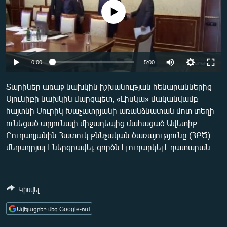
ՄԻՋԱԶԳԱՅԻՆ
No media source currently available
ՄՇԱԿՈՒՅԹ
ՍՊՈՐՏ
Auto
ՄԵԿՆԱԲԱՆՈՒԹՅՈՒՆ
0:00
5:00
240p
ՏՏ ԵՒ ԻՆՏԵՐՆԵՏ
Տարիներ առաջ նախկին իշխանության հենարաններից
Սյունիքի նախկին մարզպետ, «Լիսկա» մականվամբ
360p
ԿՈՐՈՆԱՎԻՐՈՒՍ
հայտնի Սուրիկ Խաչատրյանի առանձնատան մոտ տեղի
480p
ԱՐԽԻՎ
Auto
240p
360p
480p
ունեցած արյունալի միջադեպից մահացած Ավետիք
Բուդաղյանին Հատուկ քննչական ծառայությունը (ՀՔԾ)
720p
ՏԵՍԱՆՅՈՒԹԵՐ
720p
մեղադրյալ է ներգրավել, գործն էլ ուղարկել է դատարան։
ԲԱՆԱՎԵՃ
ՁԳՏԵԼՈՎ ԼԱՎԱԳՈՒՅՆԻՆ
Կիսվել
ՓՈԴՔԱՍԹ
Ավելացրեք մեզ Google-ում
Հայերեն