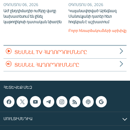
ՕԳՈՍՏՈՍ 06, 2026
ՕԳՈՍՏՈՍ 06, 2026
ԱԺ ընդդիմադիր ուժերը վաղը
Կալանավորված Արեգնազ
նախատեսում են լինել
Մանուկյանի դստեր հետ
կաթողիկոսի դատական նիստին
հոգեբան է աշխատում
Բոլոր հեռարձակումների արխիվը
ՏԵՍՆԵԼ TV ՀԱՂՈՐԴՈՒՄՆԵՐԸ
ՏԵՍՆԵԼ ՀԱՂՈՐԴՈՒՄՆԵՐԸ
ՀԵՏԵՎԵՔ ՄԵԶ
ՄՈՒԼՏԻՄԵԴԻԱ