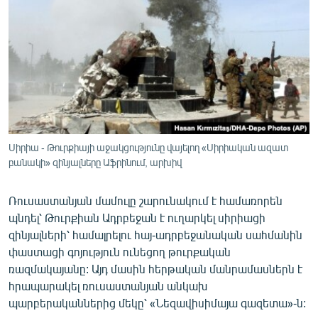
ՄԻՋԱԶԳԱՅԻՆ
ՄՇԱԿՈՒՅԹ
ՍՊՈՐՏ
ՄԵԿՆԱԲԱՆՈՒԹՅՈՒՆ
ՏՏ ԵՒ ԻՆՏԵՐՆԵՏ
ԿՈՐՈՆԱՎԻՐՈՒՍ
Սիրիա - Թուրքիայի աջակցությունը վայելող «Սիրիական ազատ
բանակի» զինյալները Աֆրինում, արխիվ
ԱՐԽԻՎ
ՏԵՍԱՆՅՈՒԹԵՐ
Ռուսաստանյան մամուլը շարունակում է համառորեն
ԲԱՆԱՎԵՃ
պնդել՝ Թուրքիան Ադրբեջան է ուղարկել սիրիացի
զինյալների՝ համալրելու հայ-ադրբեջանական սահմանին
ՁԳՏԵԼՈՎ ԼԱՎԱԳՈՒՅՆԻՆ
փաստացի գոյություն ունեցող թուրքական
ՓՈԴՔԱՍԹ
ռազմակայանը: Այդ մասին հերթական մանրամասներն է
հրապարակել ռուսաստանյան անկախ
պարբերականներից մեկը՝ «Նեզավիսիմայա գազետա»-ն:
Հայերեն