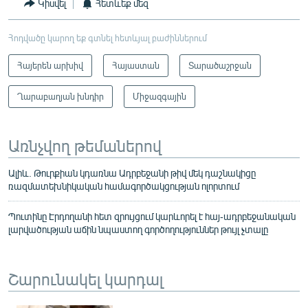
Կիսվել
Հետևեք մեզ
Հոդվածը կարող եք գտնել հետևյալ բաժիններում
Հայերեն արխիվ
Հայաստան
Տարածաշրջան
Ղարաբաղյան խնդիր
Միջազգային
Առնչվող թեմաներով
Ալիև. Թուրքիան կդառնա Ադրբեջանի թիվ մեկ դաշնակիցը
ռազմատեխնիկական համագործակցության ոլորտում
Պուտինը Էրդողանի հետ զրույցում կարևորել է հայ-ադրբեջանական
լարվածության աճին նպաստող գործողություններ թույլ չտալը
Շարունակել կարդալ