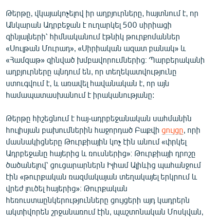
English
Թերթը, վկայակոչելով իր աղբյուրները, հայտնում է, որ
Անկարան Ադրբեջան է ուղարկել 500 սիրիացի
Русский
զինյալների՝ հիմնականում էթնիկ թուրքոմաններ
«Սուլթան Մուրադ», «Սիրիական ազատ բանակ» և
ՀԵՏԵՎԵՔ ՄԵԶ
«Համզաթ» զինված խմբավորումներից։ Պարբերականի
աղբյուրները պնդում են, որ տեղեկատվությունը
ստուգվում է, և առավել հավանական է, որ այն
համապատասխանում է իրականությանը:
Թերթը հիշեցնում է հայ-ադրբեջանական սահմանին
«Ազատության» բոլոր կայքերը
հուլիսյան բախումներին հաջորդած Բաքվի
ցույցը
, որի
մասնակիցները Թուրքիային կոչ էին անում «փրկել
Ադրբեջանը հայերից և ռուսներից»։ Թուրքիայի դրոշը
ծածանելով՝ ցուցարարներն Իլհամ Ալիևից պահանջում
էին «թուրքական ռազմակայան տեղակայել երկրում և
վրեժ լուծել հայերից»։ Թուրքական
հեռուստաընկերությունները ցույցերի այդ կադրերն
ակտիվորեն շրջանառում էին, պաշտոնական Մոսկվան,