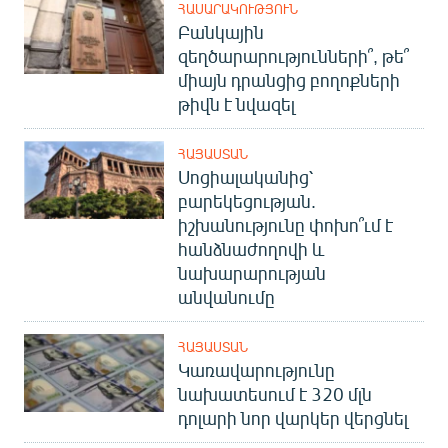
ՀԱՍԱՐԱԿՈՒԹՅՈՒՆ
Բանկային
զեղծարարությունների՞, թե՞
միայն դրանցից բողոքների
թիվն է նվազել
ՀԱՅԱՍՏԱՆ
Սոցիալականից՝
բարեկեցության.
իշխանությունը փոխո՞ւմ է
հանձնաժողովի և
նախարարության
անվանումը
ՀԱՅԱՍՏԱՆ
Կառավարությունը
նախատեսում է 320 մլն
դոլարի նոր վարկեր վերցնել