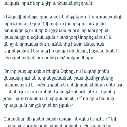
սակայն, որևէ կերպ չէր արձագանքել դրան։
«Նեզավիսիմայա գազետա»-ն մեջբերում է ռուսաստանցի
արևելագետ Իգոր Դմիտրիևի խոսքերը. - «Ակտիվ
խոսակցություններ են շրջանառվում, որ Թուրքիան
փաստացի ռազմակայան է ստեղծել Ադրբեջանում, և
վերջին զորավարժություններից հետո Անկարան
Ադրբեջանում է թողել իր զորքի մի մասը, ինչպես նաև F-
16 օդանավերն ու դրանց անձնակազմերը»։
Թուրք քաղաքագետ Էնգին Օզերը, ում ակտիվորեն
վկայակոչում են ադրբեջանական լրատվամիջոցները ,
հաստատում է. - «Թուրքական զինվորականները մինչ այդ
էլ ներկայություն ունեին Նախիջևանում, ինչո՞ւ նրանց
չտալ պաշտոնական կարգավիճակ, չէ՞ որ դրա համար
իրավական խոչընդոտներ չկան»։
Ընդամենը մի քանի տարի առաջ, ինչպես նշում է «Դեյլի
Սաբահ» թուրքական պարբերականը, Թուրքիան իր