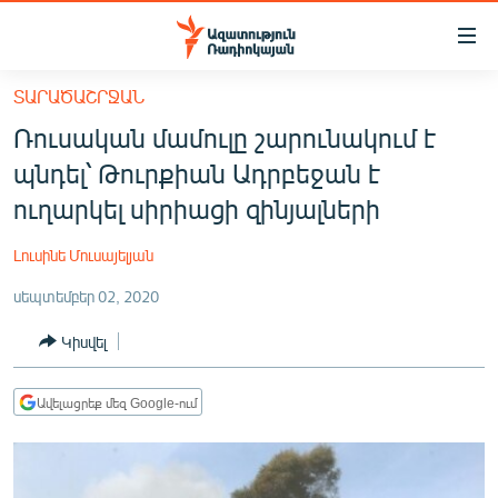
Մատչելիության
հղումներ
Անցնել
ՏԱՐԱԾԱՇՐՋԱՆ
հիմնական
ԱԶԱՏՈՒԹՅՈՒՆ TV
Ռուսական մամուլը շարունակում է
բովանդակությանը
ՀԱՅԱՍՏԱՆ
Անցնել
պնդել՝ Թուրքիան Ադրբեջան է
հիմնական
ՔԱՂԱՔԱԿԱՆ
ուղարկել սիրիացի զինյալների
մենյուին
ԸՆՏՐՈՒԹՅՈՒՆՆԵՐ 2026
Որոնում
Լուսինե Մուսայելյան
ԻՐԱՎՈՒՆՔ
սեպտեմբեր 02, 2020
ՀԱՍԱՐԱԿՈՒԹՅՈՒՆ
Կիսվել
ՏՆՏԵՍՈՒԹՅՈՒՆ
ՂԱՐԱԲԱՂ
Ավելացրեք մեզ Google-ում
ՊԱՏԵՐԱԶՄԻ 6 ՇԱԲԱԹՆԵՐԸ
ՏԱՐԱԾԱՇՐՋԱՆ