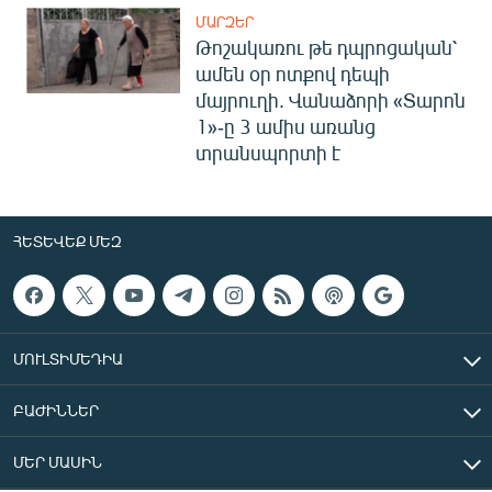
ՄԱՐԶԵՐ
Թոշակառու թե դպրոցական՝
ամեն օր ոտքով դեպի
մայրուղի. Վանաձորի «Տարոն
1»-ը 3 ամիս առանց
տրանսպորտի է
ՀԵՏԵՎԵՔ ՄԵԶ
ՄՈՒԼՏԻՄԵԴԻԱ
ԲԱԺԻՆՆԵՐ
ՄԵՐ ՄԱՍԻՆ