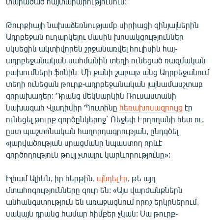
տարածած հայտարարությունում:
Թուրքիայի նախաձեռնությամբ սիրիացի զինյալներին
Ադրբեջան ուղարկելու մասին խոսակցություններ
սկսեցին ակտիվորեն շրջանառվել հուլիսին հայ-
ադրբեջանական սահմանին տեղի ունեցած ռազմական
բախումների ֆոնին։ Մի քանի շաբաթ անց Ադրբեջանում
տեղի ունեցան թուրք-ադրբեջանական լայնամասշտաբ
զորախաղեր: Դրանց մեկնարկին Ռուսաստանի
նախագահ Վլադիմիր Պուտինը
հեռախոսազրույց
էր
ունեցել թուրք գործընկերոջ` Ռեջեփ Էրդողանի հետ ու,
ըստ պաշտոնական հաղորդագրության, ընդգծել
«լարվածության սրացմանը նպաստող որևէ
գործողություն թույլ չտալու կարևորությունը»:
Իլհամ Ալիևն, իր հերթին,
պնդել էր
, թե այդ
մտահոգությունները զուր են: «Այս վարժանքներն
անհանգստություն են առաջացնում որոշ երկրներում,
սակայն դրանց համար հիմքեր չկան: Սա թուրք-