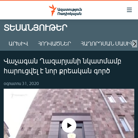
Մատչելիության
հղումներ
Անցնել
ՏԵՍԱՆՅՈՒԹԵՐ
հիմնական
ԱԶԱՏՈՒԹՅՈՒՆ TV
բովանդակությանը
ԱՐԽԻՎ
ՀՈԴՎԱԾՆԵՐ
ՀԱՂՈՐԴՄԱՆ ՄԱՍԻՆ
ՀԱՅԱՍՏԱՆ
Անցնել
հիմնական
ՔԱՂԱՔԱԿԱՆ
Վաչագան Ղազարյանի նկատմամբ
մենյուին
ԸՆՏՐՈՒԹՅՈՒՆՆԵՐ 2026
Որոնում
հարուցվել է նոր քրեական գործ
ԻՐԱՎՈՒՆՔ
օգոստոս 31, 2020
ՀԱՍԱՐԱԿՈՒԹՅՈՒՆ
ՏՆՏԵՍՈՒԹՅՈՒՆ
ՂԱՐԱԲԱՂ
ՊԱՏԵՐԱԶՄԻ 6 ՇԱԲԱԹՆԵՐԸ
No media source currently available
ՏԱՐԱԾԱՇՐՋԱՆ