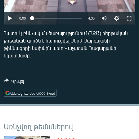
ՄԻՋԱԶԳԱՅԻՆ
ՄՇԱԿՈՒՅԹ
Auto
0:00
4:35
ՍՊՈՐՏ
240p
Հատուկ քննչական ծառայությունում (ՀՔԾ) հերթական
ՄԵԿՆԱԲԱՆՈՒԹՅՈՒՆ
քրեական գործն է հարուցվել Սերժ Սարգսյանի
360p
թիկնազորի նախկին պետ Վաչագան Ղազարյանի
ՏՏ ԵՒ ԻՆՏԵՐՆԵՏ
480p
Auto
240p
360p
480p
նկատմամբ:
ԿՈՐՈՆԱՎԻՐՈՒՍ
720p
720p
ԱՐԽԻՎ
Կիսվել
ՏԵՍԱՆՅՈՒԹԵՐ
Ավելացրեք մեզ Google-ում
ԲԱՆԱՎԵՃ
ՁԳՏԵԼՈՎ ԼԱՎԱԳՈՒՅՆԻՆ
ՓՈԴՔԱՍԹ
Առնչվող թեմաներով
Հայերեն