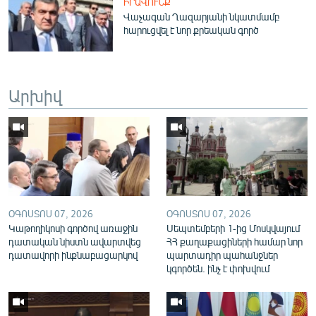
ԻՐԱՎՈՒՆՔ
English
Վաչագան Ղազարյանի նկատմամբ
հարուցվել է նոր քրեական գործ
Русский
ՀԵՏԵՎԵՔ ՄԵԶ
Արխիվ
«Ազատության» բոլոր կայքերը
ՕԳՈՍՏՈՍ 07, 2026
ՕԳՈՍՏՈՍ 07, 2026
Կաթողիկոսի գործով առաջին
Սեպտեմբերի 1-ից Մոսկվայում
դատական նիստն ավարտվեց
ՀՀ քաղաքացիների համար նոր
դատավորի ինքնաբացարկով
պարտադիր պահանջներ
կգործեն. ինչ է փոխվում