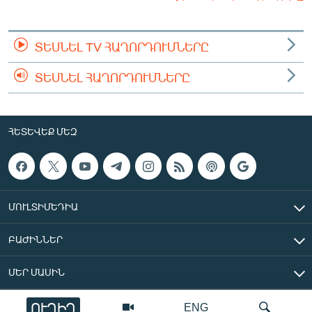
ՏԵՍՆԵԼ TV ՀԱՂՈՐԴՈՒՄՆԵՐԸ
ՏԵՍՆԵԼ ՀԱՂՈՐԴՈՒՄՆԵՐԸ
ՀԵՏԵՎԵՔ ՄԵԶ
ՄՈՒԼՏԻՄԵԴԻԱ
ԲԱԺԻՆՆԵՐ
ՄԵՐ ՄԱՍԻՆ
ՈՒՂԻՂ
ENG
«Ազատ Եվրոպա/Ազատություն» ռադիոկայան © 2026