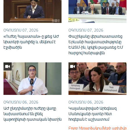
ՕԳՈՍՏՈՍ 07, 2026
ՕԳՈՍՏՈՍ 07, 2026
«Ուժեղ Հայաստան»-ը լքեց ԱԺ
Փաշինյանը վերահաստատեց
նիստերի դահլիճը և մեկնում է
Երևանի հավատարմությունը
Էջմիածին
ԵԱՏՄ-ին, կրկին բացառեց ԵՄ
հարցով հանրաքվեն
ՕԳՈՍՏՈՍ 06, 2026
ՕԳՈՍՏՈՍ 06, 2026
ԱԺ ընդդիմադիր ուժերը վաղը
Կալանավորված Արեգնազ
նախատեսում են լինել
Մանուկյանի դստեր հետ
կաթողիկոսի դատական նիստին
հոգեբան է աշխատում
Բոլոր հեռարձակումների արխիվը