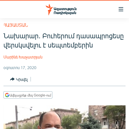
Մատչելիության
հղումներ
Անցնել
ՀԱՅԱՍՏԱՆ
հիմնական
ԱԶԱՏՈՒԹՅՈՒՆ TV
Նախարար. Բուհերում դասապրոցեսը
բովանդակությանը
ՀԱՅԱՍՏԱՆ
Անցնել
վերսկսվելու է սեպտեմբերին
հիմնական
ՔԱՂԱՔԱԿԱՆ
մենյուին
Մարինե Խաչատրյան
ԸՆՏՐՈՒԹՅՈՒՆՆԵՐ 2026
Որոնում
օգոստոս 17, 2020
ԻՐԱՎՈՒՆՔ
Կիսվել
ՀԱՍԱՐԱԿՈՒԹՅՈՒՆ
ՏՆՏԵՍՈՒԹՅՈՒՆ
Ավելացրեք մեզ Google-ում
ՂԱՐԱԲԱՂ
ՊԱՏԵՐԱԶՄԻ 6 ՇԱԲԱԹՆԵՐԸ
ՏԱՐԱԾԱՇՐՋԱՆ