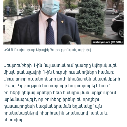
ՄԻՋԱԶԳԱՅԻՆ
ՄՇԱԿՈՒՅԹ
ՍՊՈՐՏ
ՄԵԿՆԱԲԱՆՈՒԹՅՈՒՆ
ՏՏ ԵՒ ԻՆՏԵՐՆԵՏ
ԿԳՄՍ նախարար Արայիկ Հարությունյան, արխիվ
ԿՈՐՈՆԱՎԻՐՈՒՍ
Սեպտեմբերի 1-ին Հայաստանում դասերը կվերսկսվեն
ԱՐԽԻՎ
միայն բակալավրի 1-ին կուրսի ուսանողների համար։
ՏԵՍԱՆՅՈՒԹԵՐ
Մյուս բոլոր ուսանողները բուհ կհաճախեն սեպտեմբերի
15-ից։ Կրթության նախարարը հայտարարել է նաև՝
ԲԱՆԱՎԵՃ
բուհերի ղեկավարների հետ հանդիպման արդյունքում
ՁԳՏԵԼՈՎ ԼԱՎԱԳՈՒՅՆԻՆ
արձանագրվել է, որ բուհերը իրենք են որոշելու
դասապրոցեսի կազմակերպման եղանակը` այն
ՓՈԴՔԱՍԹ
իրականացնելով հիբրիդային եղանակով` առկա և
հեռավար:
Հայերեն