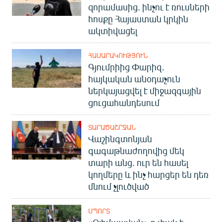
զորամասից. ինչու է ռուսների
հոսքը Հայաստան կրկին
ակտիվացել
ՀԱՍԱՐԱԿՈՒԹՅՈՒՆ
Գյումրիից Փարիզ․
հայկական անօդաչուն
ներկայացվել է միջազգային
ցուցահանդեսում
ՏԱՐԱԾԱՇՐՋԱՆ
Վաշինգտոնյան
գագաթնաժողովից մեկ
տարի անց. ուր են հասել
կողմերը և ինչ հարցեր են դեռ
մնում չլուծված
ՍՊՈՐՏ