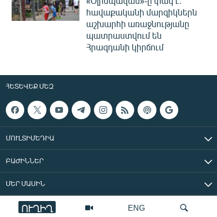
«Օլիմպավան»-ը փակ է.
հավաքականի մարզիկներն
աշխարհի առաջնությանը
պատրաստվում են
Հրազդանի կիրճում
ՀԵՏԵՎԵՔ ՄԵԶ
ՄՈՒԼՏԻՄԵԴԻԱ
ԲԱԺԻՆՆԵՐ
ՄԵՐ ՄԱՍԻՆ
ՈՒՂԻՂ
ENG
«Ազատ Եվրոպա/Ազատություն» ռադիոկայան © 2026