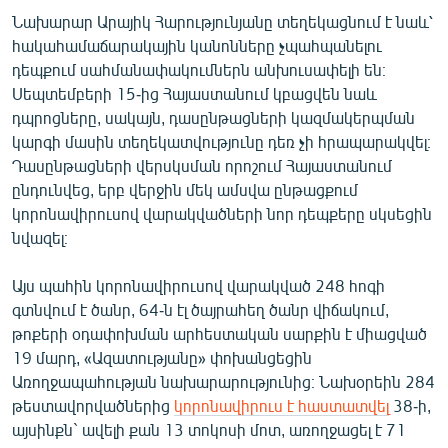
English
Նախարար Արայիկ Հարությունյանը տեղեկացնում է նաև՝
հակահամաճարակային կանոնները չպահպանելու
Русский
դեպքում սահմանափակումներն անխուսափելի են։
Սեպտեմբերի 15-ից Հայաստանում կբացվեն նաև
ՀԵՏԵՎԵՔ ՄԵԶ
դպրոցները, սակայն, դասընթացների կազմակերպման
կարգի մասին տեղեկատվությունը դեռ չի հրապարակվել։
Դասընթացների վերսկսման որոշում Հայաստանում
ընդունվեց, երբ վերջին մեկ ամսվա ընթացքում
կորոնավիրուսով վարակվածների նոր դեպքերը սկսեցին
նվազել։
«Ազատության» բոլոր կայքերը
Այս պահին կորոնավիրուսով վարակված 248 հոգի
գտնվում է ծանր, 64-ն էլ ծայրահեղ ծանր վիճակում,
թոքերի օդափոխման արհեստական սարքին է միացված
19 մարդ, «Ազատությանը» փոխանցեցին
Առողջապահության նախարարությունից։ Նախօրեին 284
թեստավորվածներից
կորոնավիրուս է հաստատվել
38-ի,
այսինքն` ավելի քան 13 տոկոսի մոտ, առողջացել է 71