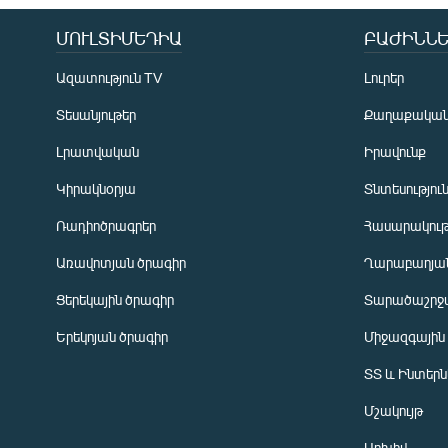
ՄՈՒԼՏԻՄԵԴԻԱ
ԲԱԺԻՆՆԵ
Ազատություն TV
Լուրեր
Տեսանյութեր
Քաղաքակա
Լրատվական
Իրավունք
Կիրակնօրյա
Տնտեսությու
Ռադիոծրագրեր
Հասարակութ
Առավոտյան ծրագիր
Ղարաբաղյան
Ցերեկային ծրագիր
Տարածաշրջ
Հայերեն
Երեկոյան ծրագիր
Միջազգային
English
ՏՏ և Ինտեր
Русский
Մշակույթ
ՀԵՏԵՎԵՔ ՄԵԶ
Արխիվ