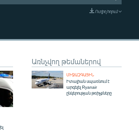
Ուղիղ հղում
EMBED
Առնչվող թեմաներով
ՄԻՋԱԶԳԱՅԻՆ
Իտալիան սպառնում է
արգելել Ryanair
ընկերության թռիչքները
ել