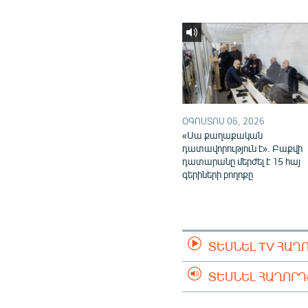
ՕԳՈՍՏՈՍ 06, 2026
«Սա քաղաքական
դատավորություն է». Բաքվի
դատարանը մերժել է 15 հայ
գերիների բողոքը
ՏԵՍՆԵԼ TV ՀԱՂ
ՏԵՍՆԵԼ ՀԱՂՈՐ