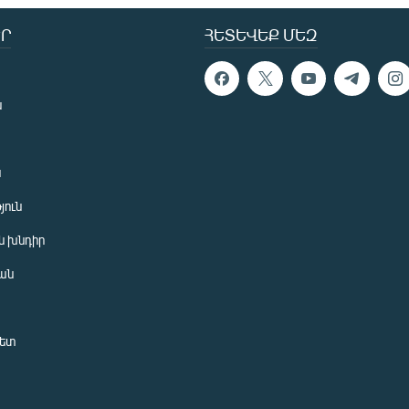
Ր
ՀԵՏԵՎԵՔ ՄԵԶ
ն
ն
յուն
 խնդիր
ան
նետ