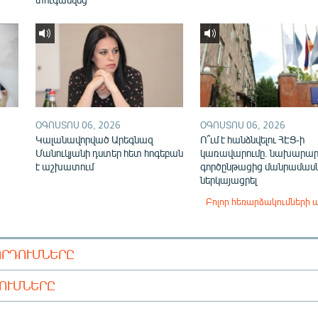
ՕԳՈՍՏՈՍ 06, 2026
ՕԳՈՍՏՈՍ 06, 2026
Կալանավորված Արեգնազ
Ո՞ւմ է հանձնվելու ՀԷՑ-ի
Մանուկյանի դստեր հետ հոգեբան
կառավարումը. նախարար
է աշխատում
գործընթացից մանրամասն
ներկայացրել
Բոլոր հեռարձակումների 
ՈՐԴՈՒՄՆԵՐԸ
ԴՈՒՄՆԵՐԸ