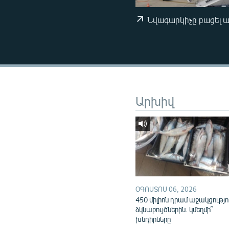
ՄԻՋԱԶԳԱՅԻՆ
ՄՇԱԿՈՒՅԹ
Նվագարկիչը բացել 
ՍՊՈՐՏ
ՄԵԿՆԱԲԱՆՈՒԹՅՈՒՆ
ՏՏ ԵՒ ԻՆՏԵՐՆԵՏ
ԿՈՐՈՆԱՎԻՐՈՒՍ
Արխիվ
ԱՐԽԻՎ
ՏԵՍԱՆՅՈՒԹԵՐ
ԲԱՆԱՎԵՃ
ՁԳՏԵԼՈՎ ԼԱՎԱԳՈՒՅՆԻՆ
ՓՈԴՔԱՍԹ
ՕԳՈՍՏՈՍ 06, 2026
450 միլիոն դրամ աջակցությո
ձկնաբույծներին. կմեղմի՞
խնդիրները