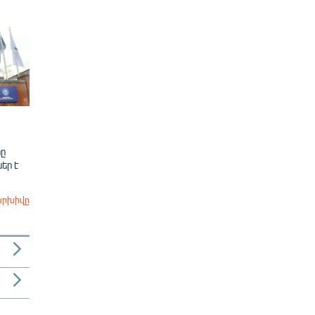
ը
եր է
արխիվը