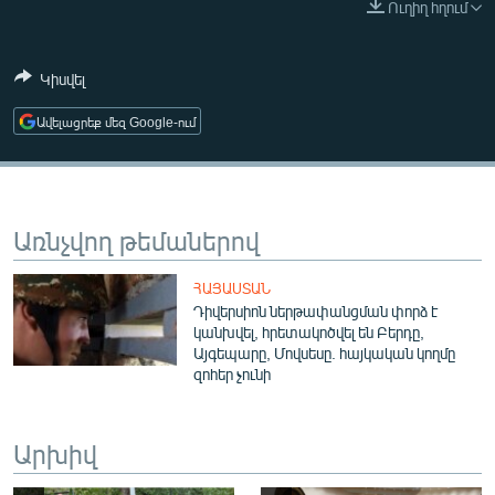
Ուղիղ հղում
ՄԻՋԱԶԳԱՅԻՆ
ՄՇԱԿՈՒՅԹ
Կիսվել
ՍՊՈՐՏ
Ավելացրեք մեզ Google-ում
ՄԵԿՆԱԲԱՆՈՒԹՅՈՒՆ
ՏՏ ԵՒ ԻՆՏԵՐՆԵՏ
ԿՈՐՈՆԱՎԻՐՈՒՍ
Առնչվող թեմաներով
ԱՐԽԻՎ
ՀԱՅԱՍՏԱՆ
ՏԵՍԱՆՅՈՒԹԵՐ
Դիվերսիոն ներթափանցման փորձ է
կանխվել, հրետակոծվել են Բերդը,
ԲԱՆԱՎԵՃ
Այգեպարը, Մովսեսը. հայկական կողմը
զոհեր չունի
ՁԳՏԵԼՈՎ ԼԱՎԱԳՈՒՅՆԻՆ
ՓՈԴՔԱՍԹ
Արխիվ
Հայերեն