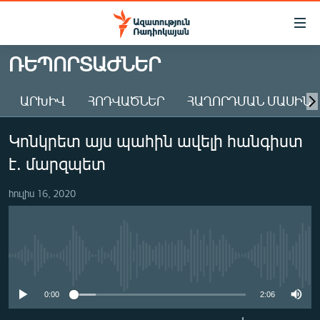
Մատչելիության
հղումներ
Անցնել
ՌԵՊՈՐՏԱԺՆԵՐ
հիմնական
ԱԶԱՏՈՒԹՅՈՒՆ TV
բովանդակությանը
ԱՐԽԻՎ
ՀՈԴՎԱԾՆԵՐ
ՀԱՂՈՐԴՄԱՆ ՄԱՍԻՆ
ՀԱՅԱՍՏԱՆ
Անցնել
հիմնական
ՔԱՂԱՔԱԿԱՆ
Կոնկրետ այս պահին ավելի հանգիստ
մենյուին
ԸՆՏՐՈՒԹՅՈՒՆՆԵՐ 2026
Որոնում
է. մարզպետ
ԻՐԱՎՈՒՆՔ
հուլիս 16, 2020
ՀԱՍԱՐԱԿՈՒԹՅՈՒՆ
ՏՆՏԵՍՈՒԹՅՈՒՆ
ՂԱՐԱԲԱՂ
No media source currently available
ՊԱՏԵՐԱԶՄԻ 6 ՇԱԲԱԹՆԵՐԸ
0:00
2:06
ՏԱՐԱԾԱՇՐՋԱՆ