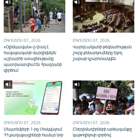
English
Русский
ՀԵՏԵՎԵՔ ՄԵԶ
ՕԳՈՍՏՈՍ 07, 2026
ՕԳՈՍՏՈՍ 07, 2026
«Օլիմպավան»-ը փակ է.
Վարդևանյանի թեկնածության
հավաքականի մարզիկներն
շուրջ քննարկումները եկող
աշխարհի առաջնությանը
շաբաթ կշարունակվեն
պատրաստվում են Հրազդանի
կիրճում
«Ազատության» բոլոր կայքերը
ՕԳՈՍՏՈՍ 07, 2026
ՕԳՈՍՏՈՍ 07, 2026
Սեպտեմբերի 1-ից Մոսկվայում
Ընդդիմադիրների արձագանքը
ՀՀ քաղաքացիների համար նոր
կաթողիկոսի գործով