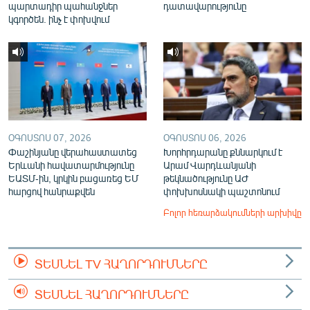
պարտադիր պահանջներ
դատավարությունը
կգործեն. ինչ է փոխվում
ՕԳՈՍՏՈՍ 07, 2026
ՕԳՈՍՏՈՍ 06, 2026
Փաշինյանը վերահաստատեց
Խորհրդարանը քննարկում է
Երևանի հավատարմությունը
Արամ Վարդևանյանի
ԵԱՏՄ-ին, կրկին բացառեց ԵՄ
թեկնածությունը ԱԺ
հարցով հանրաքվեն
փոխխոսնակի պաշտոնում
Բոլոր հեռարձակումների արխիվը
ՏԵՍՆԵԼ TV ՀԱՂՈՐԴՈՒՄՆԵՐԸ
ՏԵՍՆԵԼ ՀԱՂՈՐԴՈՒՄՆԵՐԸ