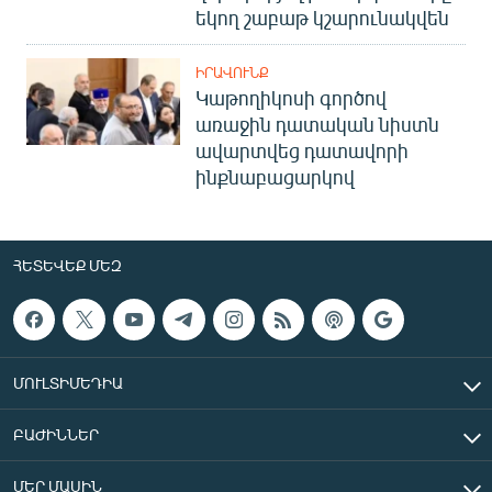
եկող շաբաթ կշարունակվեն
ԻՐԱՎՈՒՆՔ
Կաթողիկոսի գործով
առաջին դատական նիստն
ավարտվեց դատավորի
ինքնաբացարկով
ՀԵՏԵՎԵՔ ՄԵԶ
ՄՈՒԼՏԻՄԵԴԻԱ
ԲԱԺԻՆՆԵՐ
ՄԵՐ ՄԱՍԻՆ