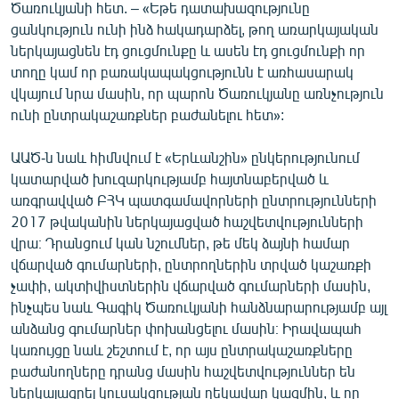
Ծառուկյանի հետ. – «Եթե դատախազությունը
ցանկություն ունի ինձ հակադարձել, թող առարկայական
ներկայացնեն էդ ցուցմունքը և ասեն էդ ցուցմունքի որ
տողը կամ որ բառակապակցությունն է առհասարակ
վկայում նրա մասին, որ պարոն Ծառուկյանը առնչություն
ունի ընտրակաշառքներ բաժանելու հետ»:
ԱԱԾ-ն նաև հիմնվում է «Երևանշին» ընկերությունում
կատարված խուզարկությամբ հայտնաբերված և
առգրավված ԲՀԿ պատգամավորների ընտրությունների
2017 թվականին ներկայացված հաշվետվությունների
վրա։ Դրանցում կան նշումներ, թե մեկ ձայնի համար
վճարված գումարների, ընտրողներին տրված կաշառքի
չափի, ակտիվիստներին վճարված գումարների մասին,
ինչպես նաև Գագիկ Ծառուկյանի հանձնարարությամբ այլ
անձանց գումարներ փոխանցելու մասին։ Իրավապահ
կառույցը նաև շեշտում է, որ այս ընտրակաշառքները
բաժանողները դրանց մասին հաշվետվություններ են
ներկայացրել կուսակցության ղեկավար կազմին, և որ