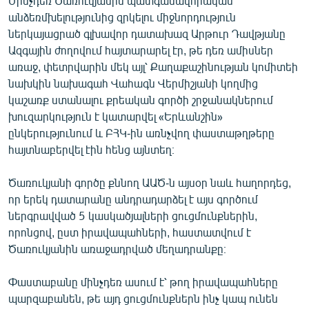
Մինչդեռ Ծառուկյանին պատգամավորական
անձեռմխելությունից զրկելու միջնորդություն
ներկայացրած գլխավոր դատախազ Արթուր Դավթյանը
Ազգային ժողովում հայտարարել էր, թե դեռ ամիսներ
առաջ, փետրվարին մեկ այլ՝ Քաղաքաշինության կոմիտեի
նախկին նախագահ Վահագն Վերմիշյանի կողմից
կաշառք ստանալու քրեական գործի շրջանակներում
խուզարկություն է կատարվել «Երևանշին»
ընկերությունում և ԲՀԿ-ին առնչվող փաստաթղթերը
հայտնաբերվել էին հենց այնտեղ։
Ծառուկյանի գործը քննող ԱԱԾ-ն այսօր նաև հաղորդեց,
որ երեկ դատարանը անդրադարձել է այս գործում
ներգրավված 5 կասկածյալների ցուցմունքներին,
որոնցով, ըստ իրավապահների, հաստատվում է
Ծառուկյանին առաջադրված մեղադրանքը։
Փաստաբանը մինչդեռ ասում է՝ թող իրավապահները
պարզաբանեն, թե այդ ցուցմունքներն ինչ կապ ունեն