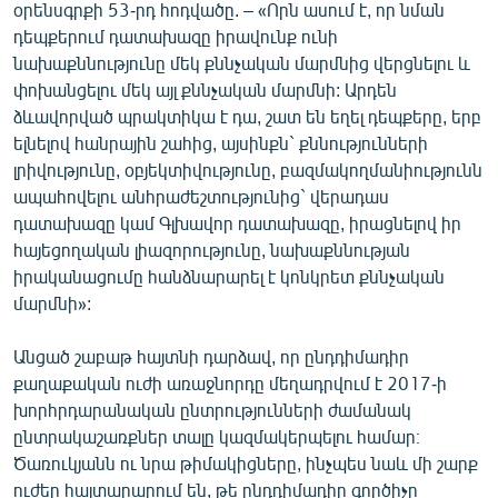
օրենսգրքի 53-րդ հոդվածը. – «Որն ասում է, որ նման
դեպքերում դատախազը իրավունք ունի
նախաքննությունը մեկ քննչական մարմնից վերցնելու և
փոխանցելու մեկ այլ քննչական մարմնի: Արդեն
ձևավորված պրակտիկա է դա, շատ են եղել դեպքերը, երբ
ելնելով հանրային շահից, այսինքն` քննությունների
լրիվությունը, օբյեկտիվությունը, բազմակողմանիությունն
ապահովելու անհրաժեշտությունից` վերադաս
դատախազը կամ Գլխավոր դատախազը, իրացնելով իր
հայեցողական լիազորությունը, նախաքննության
իրականացումը հանձնարարել է կոնկրետ քննչական
մարմնի»:
Անցած շաբաթ հայտնի դարձավ, որ ընդդիմադիր
քաղաքական ուժի առաջնորդը մեղադրվում է 2017-ի
խորհրդարանական ընտրությունների ժամանակ
ընտրակաշառքներ տալը կազմակերպելու համար։
Ծառուկյանն ու նրա թիմակիցները, ինչպես նաև մի շարք
ուժեր հայտարարում են, թե ընդդիմադիր գործիչը