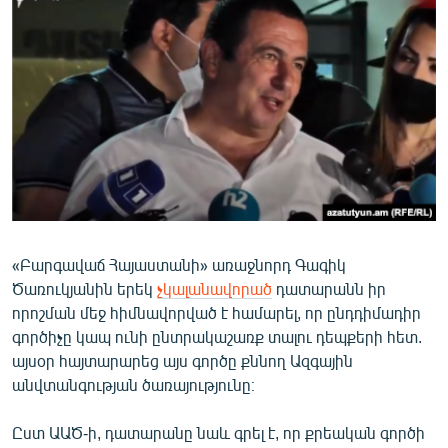
ՄԻՋԱԶԳԱՅԻՆ
ՄՇԱԿՈՒՅԹ
ՍՊՈՐՏ
ՄԵԿՆԱԲԱՆՈՒԹՅՈՒՆ
ՏՏ ԵՒ ԻՆՏԵՐՆԵՏ
ԿՈՐՈՆԱՎԻՐՈՒՍ
ԱՐԽԻՎ
«Բարգավաճ Հայաստանի» առաջնորդ Գագիկ
ՏԵՍԱՆՅՈՒԹԵՐ
Ծառուկյանին երեկ
չկալանավորած
դատարանն իր
ԲԱՆԱՎԵՃ
որոշման մեջ հիմնավորված է համարել, որ ընդդիմադիր
գործիչը կապ ունի ընտրակաշառք տալու դեպքերի հետ.
ՁԳՏԵԼՈՎ ԼԱՎԱԳՈՒՅՆԻՆ
այսօր հայտարարեց այս գործը քննող Ազգային
ՓՈԴՔԱՍԹ
անվտանգության ծառայությունը։
Հայերեն
Ըստ ԱԱԾ-ի, դատարանը նաև գրել է, որ քրեական գործի