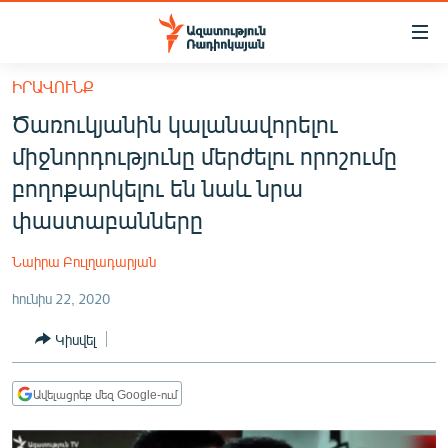
Մատչելիության
հղումներ
Անցնել
ԻՐԱՎՈՒՆՔ
հիմնական
ԱԶԱՏՈՒԹՅՈՒՆ TV
Ծառուկյանին կալանավորելու
բովանդակությանը
ՀԱՅԱՍՏԱՆ
Անցնել
միջնորդությունը մերժելու որոշումը
հիմնական
ՔԱՂԱՔԱԿԱՆ
բողոքարկելու են նաև նրա
մենյուին
ԸՆՏՐՈՒԹՅՈՒՆՆԵՐ 2026
փաստաբանները
Որոնում
ԻՐԱՎՈՒՆՔ
Նաիրա Բուլղադարյան
ՀԱՍԱՐԱԿՈՒԹՅՈՒՆ
հունիս 22, 2020
ՏՆՏԵՍՈՒԹՅՈՒՆ
Կիսվել
ՂԱՐԱԲԱՂ
ՊԱՏԵՐԱԶՄԻ 6 ՇԱԲԱԹՆԵՐԸ
Ավելացրեք մեզ Google-ում
ՏԱՐԱԾԱՇՐՋԱՆ