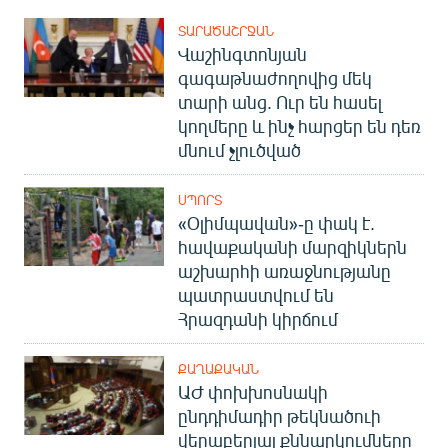
ՏԱՐԱԾԱՇՐՋԱՆ
Վաշինգտոնյան
գագաթնաժողովից մեկ
տարի անց. Ուր են հասել
կողմերը և ինչ հարցեր են դեռ
մնում չլուծված
ՍՊՈՐՏ
«Օլիմպավան»-ը փակ է.
հավաքականի մարզիկներն
աշխարհի առաջնությանը
պատրաստվում են
Հրազդանի կիրճում
ՔԱՂԱՔԱԿԱՆ
ԱԺ փոխխոսնակի
ընդդիմադիր թեկնածուի
վերաբերյալ քննարկումները