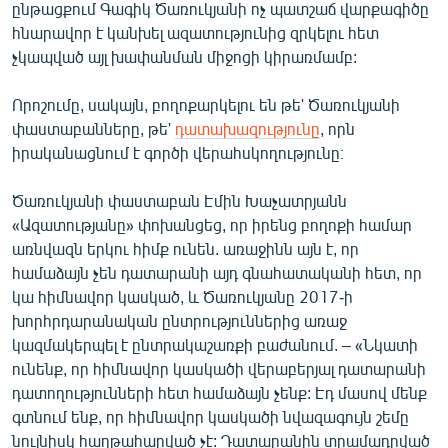
ընթացքում Գագիկ Ծառուկյանի ոչ պատշաճ վարքագիծը
English
հնարավոր է կանխել ազատությունից զրկելու հետ
Русский
չկապված այլ խափանման միջոցի կիրառմամբ:
Որոշումը, սակայն, բողոքարկելու են թե' Ծառուկյանի
ՀԵՏԵՎԵՔ ՄԵԶ
փաստաբանները, թե'
դատախազությունը
, որն
իրականացնում է գործի վերահսկողությունը։
Ծառուկյանի փաստաբան Էմին Խաչատրյանն
«Ազատությանը» փոխանցեց, որ իրենց բողոքի համար
«Ազատության» բոլոր կայքերը
առնվազն երկու հիմք ունեն. առաջինն այն է, որ
համաձայն չեն դատարանի այդ գնահատականի հետ, որ
կա հիմնավոր կասկած, և Ծառուկյանը 2017-ի
խորհրդարանական ընտրություններից առաջ
կազմակերպել է ընտրակաշառքի բաժանում. – «Նկատի
ունենք, որ հիմնավոր կասկածի վերաբերյալ դատարանի
դատողությունների հետ համաձայն չենք: Էդ մասով մենք
գտնում ենք, որ հիմնավոր կասկածի նվազագույն շեմը
նույնիսկ հաղթահարված չէ: Դատարանին տրամադրված