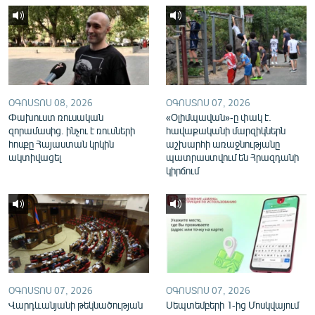
English
Русский
ՀԵՏԵՎԵՔ ՄԵԶ
ՕԳՈՍՏՈՍ 08, 2026
ՕԳՈՍՏՈՍ 07, 2026
Փախուստ ռուսական
«Օլիմպավան»-ը փակ է.
զորամասից. ինչու է ռուսների
հավաքականի մարզիկներն
հոսքը Հայաստան կրկին
աշխարհի առաջնությանը
ակտիվացել
պատրաստվում են Հրազդանի
«Ազատության» բոլոր կայքերը
կիրճում
ՕԳՈՍՏՈՍ 07, 2026
ՕԳՈՍՏՈՍ 07, 2026
Վարդևանյանի թեկնածության
Սեպտեմբերի 1-ից Մոսկվայում