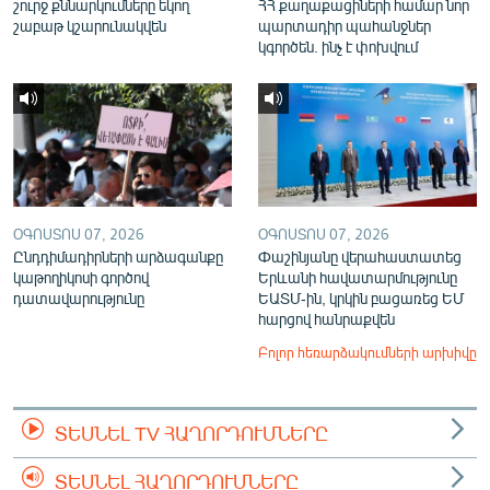
շուրջ քննարկումները եկող
ՀՀ քաղաքացիների համար նոր
շաբաթ կշարունակվեն
պարտադիր պահանջներ
կգործեն. ինչ է փոխվում
ՕԳՈՍՏՈՍ 07, 2026
ՕԳՈՍՏՈՍ 07, 2026
Ընդդիմադիրների արձագանքը
Փաշինյանը վերահաստատեց
կաթողիկոսի գործով
Երևանի հավատարմությունը
դատավարությունը
ԵԱՏՄ-ին, կրկին բացառեց ԵՄ
հարցով հանրաքվեն
Բոլոր հեռարձակումների արխիվը
ՏԵՍՆԵԼ TV ՀԱՂՈՐԴՈՒՄՆԵՐԸ
ՏԵՍՆԵԼ ՀԱՂՈՐԴՈՒՄՆԵՐԸ