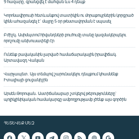
9 հազարը, գրանցվել է մահվան ևս 4 դեպք
Կորոնավիրուսի հետևանքով տատիկին ու մորաքույրներին կորցրած
կինն ահազանգել է` մայրը 5 օր թեստավորման է սպասել
Բժիշկ․ Ասիմպտոմ հիվանդների բուժումը տանը կազմակերպելու
որոշումը անխուսափելի էր
Ունենք բավականին լարված համաճարակային իրավիճակ.
Արտավազդ Վանյան
Վարչապետ. Այս տեմպով շարունակելու դեպքում կհասնենք
Իտալիայի ցուցանիշին
Արսեն Թորոսյան․ Աստիճանաբար շտկելով թերությունները`
պոլիկլինիկական համակարգը ամբողջությամբ լծենք այս գործին
ՀԵՏԵՎԵՔ ՄԵԶ