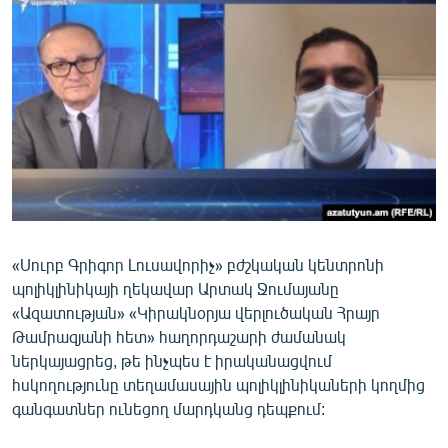
ՄԻՋԱԶԳԱՅԻՆ
ՄՇԱԿՈՒՅԹ
ՍՊՈՐՏ
ՄԵԿՆԱԲԱՆՈՒԹՅՈՒՆ
ՏՏ ԵՒ ԻՆՏԵՐՆԵՏ
ԿՈՐՈՆԱՎԻՐՈՒՍ
ԱՐԽԻՎ
«Սուրբ Գրիգոր Լուսավորիչ» բժշկական կենտրոնի
ՏԵՍԱՆՅՈՒԹԵՐ
պոլիկլինիկայի ղեկավար Արտակ Ջումայանը
ԲԱՆԱՎԵՃ
«Ազատության» «Կիրակնօրյա վերլուծական Հրայր
Թամրազյանի հետ» հաղորդաշարի ժամանակ
ՁԳՏԵԼՈՎ ԼԱՎԱԳՈՒՅՆԻՆ
ներկայացրեց, թե ինչպես է իրականացվում
ՓՈԴՔԱՍԹ
հսկողությունը տեղամասային պոլիկլինիկաների կողմից
գանգատներ ունեցող մարդկանց դեպքում:
Հայերեն