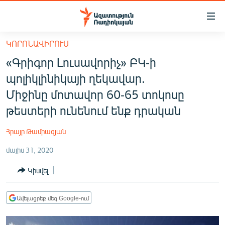
Մատչելիության
հղումներ
Անցնել
ԿՈՐՈՆԱՎԻՐՈՒՍ
հիմնական
ԱԶԱՏՈՒԹՅՈՒՆ TV
«Գրիգոր Լուսավորիչ» ԲԿ-ի
բովանդակությանը
ՀԱՅԱՍՏԱՆ
Անցնել
պոլիկլինիկայի ղեկավար.
հիմնական
ՔԱՂԱՔԱԿԱՆ
Միջինը մոտավոր 60-65 տոկոսը
մենյուին
ԸՆՏՐՈՒԹՅՈՒՆՆԵՐ 2026
թեստերի ունենում ենք դրական
Որոնում
ԻՐԱՎՈՒՆՔ
Հրայր Թամրազյան
ՀԱՍԱՐԱԿՈՒԹՅՈՒՆ
մայիս 31, 2020
ՏՆՏԵՍՈՒԹՅՈՒՆ
Կիսվել
ՂԱՐԱԲԱՂ
ՊԱՏԵՐԱԶՄԻ 6 ՇԱԲԱԹՆԵՐԸ
Ավելացրեք մեզ Google-ում
ՏԱՐԱԾԱՇՐՋԱՆ