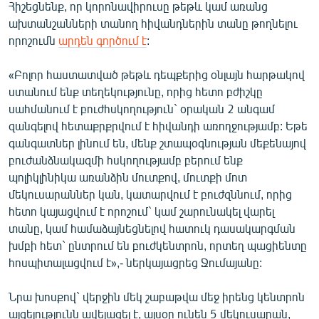
Հիշեցնենք, որ կորոնավիրուսը թեթև կամ առանց
English
ախտանշանների տանող հիվանդներին տանը թողնելու
Русский
որոշումն
արդեն գործում է
:
«Բոլոր հաստատված թեթև դեպքերից օնլայն հարթակով
ՀԵՏԵՎԵՔ ՄԵԶ
ստանում ենք տեղեկությունը, որից հետո բժիշկը
սահմանում է բուժհսկողություն` օրական 2 անգամ
զանգելով հետաքրքրվում է հիվանդի առողջությամբ: Եթե
գանգատներ լինում են, մենք շտապօգնության մեքենայով
բուժանձնակազմի հսկողությամբ բերում ենք
«Ազատության» բոլոր կայքերը
պոլիկլինիկա առանձին մուտքով, մուտքի մոտ
մեկուսարաններ կան, կատարվում է բուժզննում, որից
հետո կայացվում է որոշում` կամ շարունակել վարել
տանը, կամ համաձայնեցնելով հատուկ դասակարգման
խմբի հետ` ընտրում են բուժկենտրոն, որտեղ պացիենտը
հոսպիտալացվում է»,- ներկայացրեց Ջումայանը:
Նրա խոսքով` վերջին մեկ շաբաթվա մեջ իրենց կենտրոն
այցելությունն ավելացել է, այսօր ունեն 5 մեկուսարան,