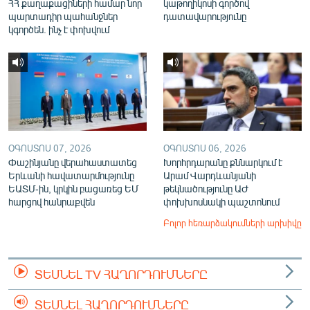
ՀՀ քաղաքացիների համար նոր
կաթողիկոսի գործով
պարտադիր պահանջներ
դատավարությունը
կգործեն. ինչ է փոխվում
ՕԳՈՍՏՈՍ 07, 2026
ՕԳՈՍՏՈՍ 06, 2026
Փաշինյանը վերահաստատեց
Խորհրդարանը քննարկում է
Երևանի հավատարմությունը
Արամ Վարդևանյանի
ԵԱՏՄ-ին, կրկին բացառեց ԵՄ
թեկնածությունը ԱԺ
հարցով հանրաքվեն
փոխխոսնակի պաշտոնում
Բոլոր հեռարձակումների արխիվը
ՏԵՍՆԵԼ TV ՀԱՂՈՐԴՈՒՄՆԵՐԸ
ՏԵՍՆԵԼ ՀԱՂՈՐԴՈՒՄՆԵՐԸ