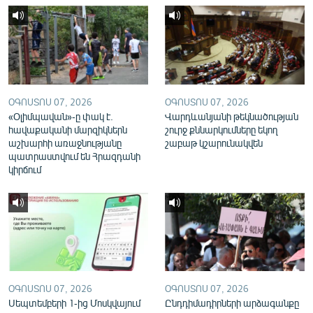
English
Русский
ՀԵՏԵՎԵՔ ՄԵԶ
ՕԳՈՍՏՈՍ 07, 2026
ՕԳՈՍՏՈՍ 07, 2026
«Օլիմպավան»-ը փակ է.
Վարդևանյանի թեկնածության
հավաքականի մարզիկներն
շուրջ քննարկումները եկող
աշխարհի առաջնությանը
շաբաթ կշարունակվեն
պատրաստվում են Հրազդանի
«Ազատության» բոլոր կայքերը
կիրճում
ՕԳՈՍՏՈՍ 07, 2026
ՕԳՈՍՏՈՍ 07, 2026
Սեպտեմբերի 1-ից Մոսկվայում
Ընդդիմադիրների արձագանքը