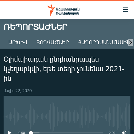
Մատչելիության
հղումներ
Անցնել
ՌԵՊՈՐՏԱԺՆԵՐ
հիմնական
ԱԶԱՏՈՒԹՅՈՒՆ TV
բովանդակությանը
ԱՐԽԻՎ
ՀՈԴՎԱԾՆԵՐ
ՀԱՂՈՐԴՄԱՆ ՄԱՍԻՆ
ՀԱՅԱՍՏԱՆ
Անցնել
հիմնական
ՔԱՂԱՔԱԿԱՆ
Օլիմպիադան ընդհանրապես
մենյուին
ԸՆՏՐՈՒԹՅՈՒՆՆԵՐ 2026
Որոնում
կչեղարկվի, եթե տեղի չունենա 2021-
ԻՐԱՎՈՒՆՔ
ին
ՀԱՍԱՐԱԿՈՒԹՅՈՒՆ
մայիս 22, 2020
ՏՆՏԵՍՈՒԹՅՈՒՆ
ՂԱՐԱԲԱՂ
ՊԱՏԵՐԱԶՄԻ 6 ՇԱԲԱԹՆԵՐԸ
No media source currently available
ՏԱՐԱԾԱՇՐՋԱՆ
0:00
2:20