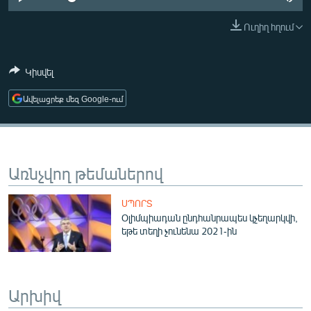
ՄԻՋԱԶԳԱՅԻՆ
Ուղիղ հղում
ՄՇԱԿՈՒՅԹ
ՍՊՈՐՏ
Կիսվել
ՄԵԿՆԱԲԱՆՈՒԹՅՈՒՆ
Ավելացրեք մեզ Google-ում
ՏՏ ԵՒ ԻՆՏԵՐՆԵՏ
ԿՈՐՈՆԱՎԻՐՈՒՍ
ԱՐԽԻՎ
Առնչվող թեմաներով
ՏԵՍԱՆՅՈՒԹԵՐ
ՍՊՈՐՏ
ԲԱՆԱՎԵՃ
Օլիմպիադան ընդհանրապես կչեղարկվի,
եթե տեղի չունենա 2021-ին
ՁԳՏԵԼՈՎ ԼԱՎԱԳՈՒՅՆԻՆ
ՓՈԴՔԱՍԹ
Արխիվ
Հայերեն