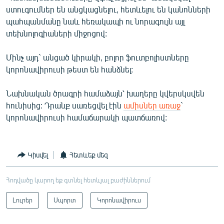
English
ստուգումներ են անցկացնելու, հետևելու են կանոնների
պահպանմանը նաև հեռակապի ու նորագույն այլ
Русский
տեխնոլոգիաների միջոցով:
ՀԵՏԵՎԵՔ ՄԵԶ
Մինչ այդ` անցած կիրակի, բոլոր ֆուտբոլիստները
կորոնավիրուսի թեստ են հանձնել:
Նախնական ծրագրի համաձայն՝ խաղերը կվերսկսվեն
հունիսից: Դրանք սառեցվել էին
ամիսներ առաջ
`
կորոնավիրուսի համաճարակի պատճառով:
«Ազատության» բոլոր կայքերը
Կիսվել
Հետևեք մեզ
Հոդվածը կարող եք գտնել հետևյալ բաժիններում
Լուրեր
Սպորտ
Կորոնավիրուս