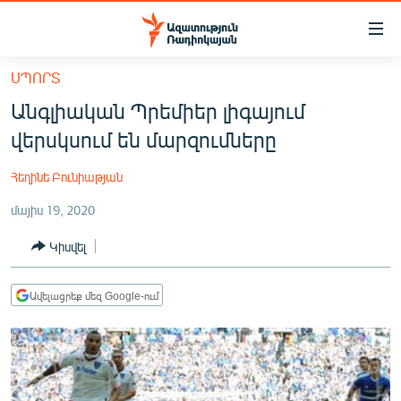
Մատչելիության
հղումներ
Անցնել
ՍՊՈՐՏ
հիմնական
ԱԶԱՏՈՒԹՅՈՒՆ TV
Անգլիական Պրեմիեր լիգայում
բովանդակությանը
ՀԱՅԱՍՏԱՆ
Անցնել
վերսկսում են մարզումները
հիմնական
ՔԱՂԱՔԱԿԱՆ
մենյուին
Հեղինե Բունիաթյան
ԸՆՏՐՈՒԹՅՈՒՆՆԵՐ 2026
Որոնում
մայիս 19, 2020
ԻՐԱՎՈՒՆՔ
Կիսվել
ՀԱՍԱՐԱԿՈՒԹՅՈՒՆ
ՏՆՏԵՍՈՒԹՅՈՒՆ
Ավելացրեք մեզ Google-ում
ՂԱՐԱԲԱՂ
ՊԱՏԵՐԱԶՄԻ 6 ՇԱԲԱԹՆԵՐԸ
ՏԱՐԱԾԱՇՐՋԱՆ