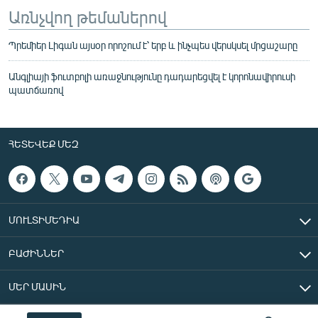
Առնչվող թեմաներով
Պրեմիեր Լիգան այսօր որոշում է՝ երբ և ինչպես վերսկսել մրցաշարը
Անգլիայի ֆուտբոլի առաջնությունը դադարեցվել է կորոնավիրուսի
պատճառով
ՀԵՏԵՎԵՔ ՄԵԶ
ՄՈՒԼՏԻՄԵԴԻԱ
ԲԱԺԻՆՆԵՐ
ՄԵՐ ՄԱՍԻՆ