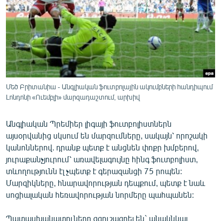
ՄԻՋԱԶԳԱՅԻՆ
ՄՇԱԿՈՒՅԹ
ՍՊՈՐՏ
ՄԵԿՆԱԲԱՆՈՒԹՅՈՒՆ
ՏՏ ԵՒ ԻՆՏԵՐՆԵՏ
Մեծ Բրիտանիա - Անգլիական ֆուտբոլային ակումբների հանդիպում
ԿՈՐՈՆԱՎԻՐՈՒՍ
Լոնդոնի «Ուեմբլի» մարզադաշտում, արխիվ
ԱՐԽԻՎ
Անգլիական Պրեմիեր լիգայի ֆուտբոլիստներն
ՏԵՍԱՆՅՈՒԹԵՐ
այսօրվանից սկսում են մարզումները, սակայն՝ որոշակի
կանոններով. դրանք պետք է անցնեն փոքր խմբերով,
ԲԱՆԱՎԵՃ
յուրաքանչյուրում՝ առավելագույնը հինգ ֆուտբոլիստ,
ՁԳՏԵԼՈՎ ԼԱՎԱԳՈՒՅՆԻՆ
տևողությունն էլ չպետք է գերազանցի 75 րոպեն:
Մարզիկները, հնարավորության դեպքում, պետք է նաև
ՓՈԴՔԱՍԹ
սոցիալական հեռավորության նորմերը պահպանեն:
Հայերեն
Պատասխանատուները զգուշացրել են` անակնկալ