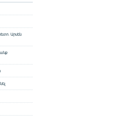
հետո. Արսեն
րանք
տ
նել