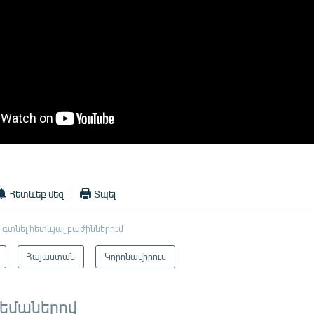
Հետևեք մեզ
Տպել
 գտնել հետևյալ բաժիններում
Հայաստան
Կորոնավիրուս
թեմաներով