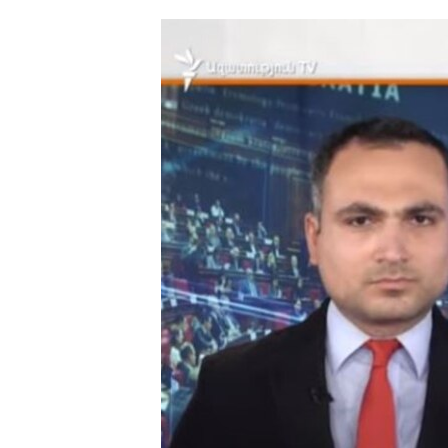
ՄԻՋԱԶԳԱՅԻՆ
ՄՇԱԿՈՒՅԹ
ՍՊՈՐՏ
ՄԵԿՆԱԲԱՆՈՒԹՅՈՒՆ
ՏՏ ԵՒ ԻՆՏԵՐՆԵՏ
ԿՈՐՈՆԱՎԻՐՈՒՍ
ԱՐԽԻՎ
ՏԵՍԱՆՅՈՒԹԵՐ
ԲԱՆԱՎԵՃ
ՁԳՏԵԼՈՎ ԼԱՎԱԳՈՒՅՆԻՆ
ՓՈԴՔԱՍԹ