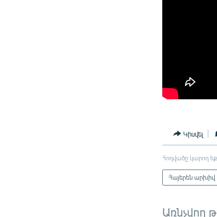
Կիսվել
Հոդվածը կարող եք
Հայերեն արխիվ
Առնչվող 