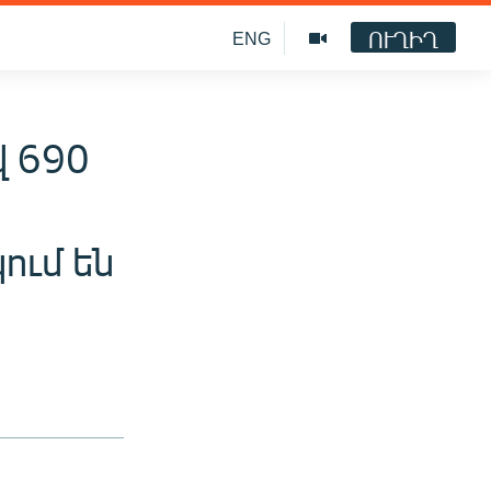
ՈՒՂԻՂ
ENG
վ 690
ում են