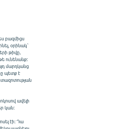
ես բազմիցս
ինել, օրինակ`
երի թիվը,
թե ունենանք:
այդ մարդկանց
րը պետք է
հետազոտության
տոկոսով ավելի
եր կան:
սել էի: Դա
մեկուսացնելու