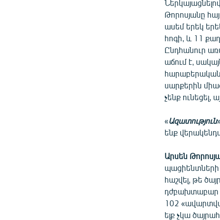
Ներկայացնելո
Թորոսյանը հայ
ասեմ երեկ երե
հոգի, և 11 ք
Ընդհանուր առ
աճում է, սակ
հարաբերականոր
սարքերին միաց
չենք ունեցել, 
«
Ազատություն
ենք վերակենդ
Արսեն Թորոսյ
պացիենտների ե
հաշվել, թե ծա
դժբախտաբար մա
102 «ավարտված
ելք չկա ծայրա