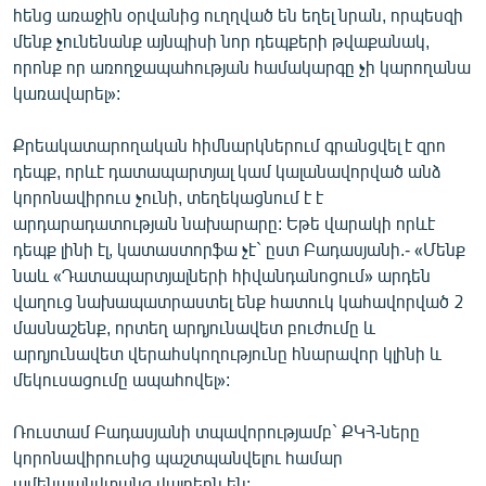
հենց առաջին օրվանից ուղղված են եղել նրան, որպեսզի
մենք չունենանք այնպիսի նոր դեպքերի թվաքանակ,
որոնք որ առողջապահության համակարգը չի կարողանա
կառավարել»:
Քրեակատարողական հիմնարկներում գրանցվել է զրո
դեպք, որևէ դատապարտյալ կամ կալանավորված անձ
կորոնավիրուս չունի, տեղեկացնում է է
արդարադատության նախարարը: Եթե վարակի որևէ
դեպք լինի էլ, կատաստորֆա չէ` ըստ Բադասյանի.- «Մենք
նաև «Դատապարտյալների հիվանդանոցում» արդեն
վաղուց նախապատրաստել ենք հատուկ կահավորված 2
մասնաշենք, որտեղ արդյունավետ բուժումը և
արդյունավետ վերահսկողությունը հնարավոր կլինի և
մեկուսացումը ապահովել»:
Ռուստամ Բադասյանի տպավորությամբ` ՔԿՀ-ները
կորոնավիրուսից պաշտպանվելու համար
ամենաանվտանգ վայրերն են: