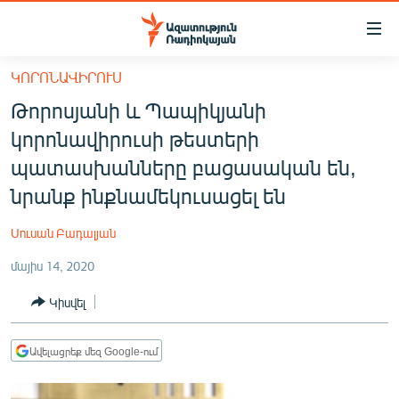
Մատչելիության
հղումներ
Անցնել
ԿՈՐՈՆԱՎԻՐՈՒՍ
հիմնական
ԱԶԱՏՈՒԹՅՈՒՆ TV
Թորոսյանի և Պապիկյանի
բովանդակությանը
ՀԱՅԱՍՏԱՆ
Անցնել
կորոնավիրուսի թեստերի
հիմնական
ՔԱՂԱՔԱԿԱՆ
պատասխանները բացասական են,
մենյուին
ԸՆՏՐՈՒԹՅՈՒՆՆԵՐ 2026
նրանք ինքնամեկուսացել են
Որոնում
ԻՐԱՎՈՒՆՔ
Սուսան Բադալյան
ՀԱՍԱՐԱԿՈՒԹՅՈՒՆ
մայիս 14, 2020
ՏՆՏԵՍՈՒԹՅՈՒՆ
Կիսվել
ՂԱՐԱԲԱՂ
ՊԱՏԵՐԱԶՄԻ 6 ՇԱԲԱԹՆԵՐԸ
Ավելացրեք մեզ Google-ում
ՏԱՐԱԾԱՇՐՋԱՆ