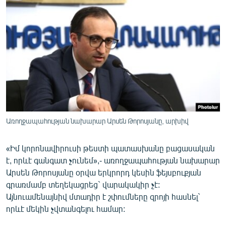
ՄԻՋԱԶԳԱՅԻՆ
ՄՇԱԿՈՒՅԹ
ՍՊՈՐՏ
ՄԵԿՆԱԲԱՆՈՒԹՅՈՒՆ
ՏՏ ԵՒ ԻՆՏԵՐՆԵՏ
ԿՈՐՈՆԱՎԻՐՈՒՍ
ԱՐԽԻՎ
Առողջապահության նախարար Արսեն Թորոսյանը, արխիվ
ՏԵՍԱՆՅՈՒԹԵՐ
«Իմ կորոնավիրուսի թեստի պատասխանը բացասական
ԲԱՆԱՎԵՃ
է, որևէ գանգատ չունեմ»,- առողջապահության նախարար
ՁԳՏԵԼՈՎ ԼԱՎԱԳՈՒՅՆԻՆ
Արսեն Թորոսյանը օրվա երկրորդ կեսին ֆեյսբուքյան
գրառմամբ տեղեկացրեց` վարակակիր չէ:
ՓՈԴՔԱՍԹ
Այնուամենայնիվ մտադիր է շփումները զրոյի հասնել`
որևէ մեկին չվտանգելու համար:
Հայերեն