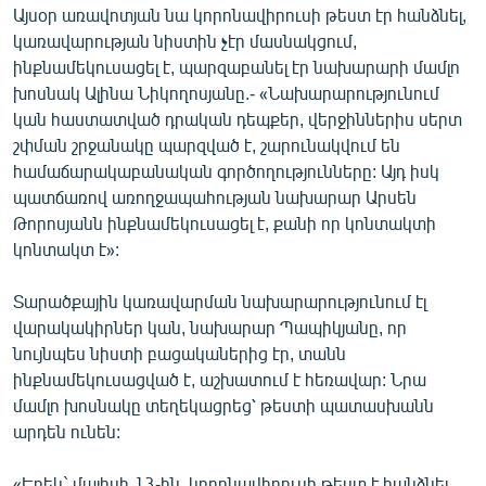
Այսօր առավոտյան նա կորոնավիրուսի թեստ էր հանձնել,
English
կառավարության նիստին չէր մասնակցում,
Русский
ինքնամեկուսացել է, պարզաբանել էր նախարարի մամլո
խոսնակ Ալինա Նիկողոսյանը.- «Նախարարությունում
ՀԵՏԵՎԵՔ ՄԵԶ
կան հաստատված դրական դեպքեր, վերջիններիս սերտ
շփման շրջանակը պարզված է, շարունակվում են
համաճարակաբանական գործողությունները: Այդ իսկ
պատճառով առողջապահության նախարար Արսեն
Թորոսյանն ինքնամեկուսացել է, քանի որ կոնտակտի
կոնտակտ է»:
«Ազատության» բոլոր կայքերը
Տարածքային կառավարման նախարարությունում էլ
վարակակիրներ կան, նախարար Պապիկյանը, որ
նույնպես նիստի բացականերից էր, տանն
ինքնամեկուսացված է, աշխատում է հեռավար: Նրա
մամլո խոսնակը տեղեկացրեց՝ թեստի պատասխանն
արդեն ունեն:
«Երեկ` մայիսի 13-ին, կորոնավիրուսի թեստ է հանձնել,