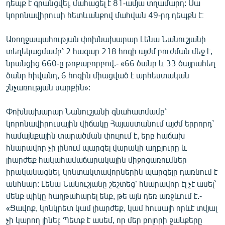
դեպք է գրանցվել, մահացել է 81-ամյա տղամարդ: Սա
կորոնավիրուսի հետևանքով մահվան 49-րդ դեպքն է։
Առողջապահության փոխնախարար Լենա Նանուշյանի
տեղեկացմամբ՝ 2 հազար 218 հոգի այժմ բուժման մեջ է,
նրանցից 660-ը թոքաբորբով.- «66 ծանր և 33 ծայրահեղ
ծանր հիվանդ, 6 հոգին միացված է արհեստական
շնչառության սարքին»:
Փոխնախարար Նանուշյանի գնահատմամբ՝
կորոնավիրուսային վիճակը Հայաստանում այժմ երրորդ`
համայնքային տարածման փուլում է, երբ հաճախ
հնարավոր չի լինում պարզել վարակի աղբյուրը և
լիարժեք հակահամաճարակային միջոցառումներ
իրականացնել, կոնտակտավորներին պարզելը դառնում է
անհնար: Լենա Նանուշյանը շեշտեց՝ հնարավոր էլ չէ ասել`
մենք պիկը հաղթահարել ենք, թե այն դեռ առջևում է.-
«Ցավոք, կոնկրետ կամ լիարժեք, կամ հուսալի որևէ տվյալ
չի կարող լինել: Պետք է ասեմ, որ մեր բոլորի ջանքերը