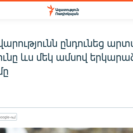
արությունն ընդունեց ար
ունը ևս մեկ ամսով երկարաձ
մը
oogle-ում