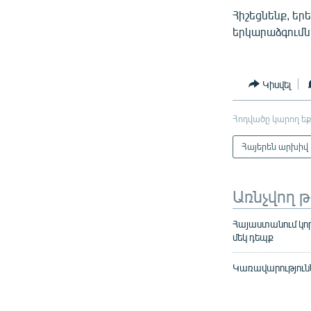
Հիշեցնենք, ե
երկարաձգումն
Կիսվել
Հոդվածը կարող եք
Հայերեն արխիվ
Առնչվող 
Հայաստանում կորո
մեկ դեպք
Կառավարությունն