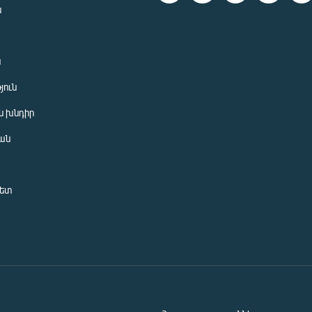
ն
ն
յուն
 խնդիր
ան
նետ