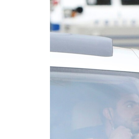
ՄԻՋԱԶԳԱՅԻՆ
ՄՇԱԿՈՒՅԹ
ՍՊՈՐՏ
ՄԵԿՆԱԲԱՆՈՒԹՅՈՒՆ
ՏՏ ԵՒ ԻՆՏԵՐՆԵՏ
ԿՈՐՈՆԱՎԻՐՈՒՍ
ԱՐԽԻՎ
ՏԵՍԱՆՅՈՒԹԵՐ
ԲԱՆԱՎԵՃ
ՁԳՏԵԼՈՎ ԼԱՎԱԳՈՒՅՆԻՆ
ՓՈԴՔԱՍԹ