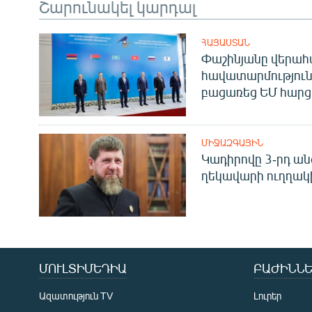
Շարունակել կարդալ
ՀԱՅԱՍՏԱՆ
Փաշինյանը վերա
հավատարմություն
բացառեց ԵՄ հարց
ՄԻՋԱԶԳԱՅԻՆ
Կադիրովը 3-րդ ան
ղեկավարի ուղղակի
ՄՈՒԼՏԻՄԵԴԻԱ
ԲԱԺԻՆՆԵ
Ազատություն TV
Լուրեր