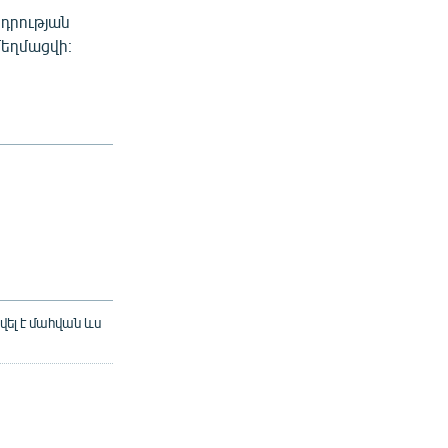
դրության
մեղմացվի։
վել է մահվան ևս