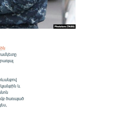
-ին
ժամկետը
երառյալ
ետևանքով
կյանքին և
անոն
իմք ծառայած
պես,