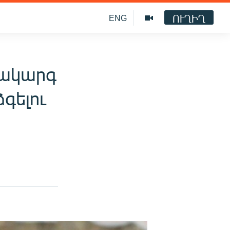
ՈՒՂԻՂ
ENG
տակարգ
գելու