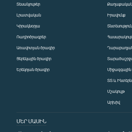
Տեսանյութեր
Քաղաքակա
Լրատվական
Իրավունք
Կիրակնօրյա
Տնտեսությու
Ռադիոծրագրեր
Հասարակութ
Առավոտյան ծրագիր
Ղարաբաղյան
Ցերեկային ծրագիր
Տարածաշրջ
Հայերեն
Երեկոյան ծրագիր
Միջազգային
English
ՏՏ և Ինտեր
Русский
Մշակույթ
ՀԵՏԵՎԵՔ ՄԵԶ
Արխիվ
ՄԵՐ ՄԱՍԻՆ