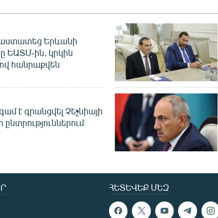
հաստատեց Երևանի
ը ԵԱՏՄ-ին, կրկին
ով հանրաքվեն
գամ է գրանցվել Չեչնիայի
 ընտրություններում
Ր
ՀԵՏԵՎԵՔ ՄԵԶ