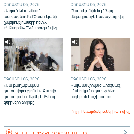
ՕԳՈՍՏՈՍ 06, 2026
ՕԳՈՍՏՈՍ 06, 2026
«Առյուծ եմ տեսնում,
Ծառուկյանին նոր՝ 3-րդ
ասոցացնում եմ Ծառուկյանի
մեղադրանքն է առաջադրվել
ընկերությունների հետ».
«Կենտրոն» TV-ն տուգանվեց
ՕԳՈՍՏՈՍ 06, 2026
ՕԳՈՍՏՈՍ 06, 2026
«Սա քաղաքական
Կալանավորված Արեգնազ
դատավորություն է». Բաքվի
Մանուկյանի դստեր հետ
դատարանը մերժել է 15 հայ
հոգեբան է աշխատում
գերիների բողոքը
Բոլոր հեռարձակումների արխիվը
ՏԵՍՆԵԼ TV ՀԱՂՈՐԴՈՒՄՆԵՐԸ