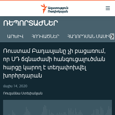
Մատչելիության
հղումներ
Անցնել
ՌԵՊՈՐՏԱԺՆԵՐ
հիմնական
ԱԶԱՏՈՒԹՅՈՒՆ TV
բովանդակությանը
ԱՐԽԻՎ
ՀՈԴՎԱԾՆԵՐ
ՀԱՂՈՐԴՄԱՆ ՄԱՍԻՆ
ՀԱՅԱՍՏԱՆ
Անցնել
հիմնական
ՔԱՂԱՔԱԿԱՆ
Ռուստամ Բադասյանը չի բացառում,
մենյուին
ԸՆՏՐՈՒԹՅՈՒՆՆԵՐ 2026
Որոնում
որ ՍԴ ճգնաժամի հանգուցալուծման
ԻՐԱՎՈՒՆՔ
հարցը կարող է տեղափոխվել
ՀԱՍԱՐԱԿՈՒԹՅՈՒՆ
խորհրդարան
ՏՆՏԵՍՈՒԹՅՈՒՆ
մայիս 14, 2020
ՂԱՐԱԲԱՂ
Ռուզաննա Ստեփանյան
ՊԱՏԵՐԱԶՄԻ 6 ՇԱԲԱԹՆԵՐԸ
ՏԱՐԱԾԱՇՐՋԱՆ