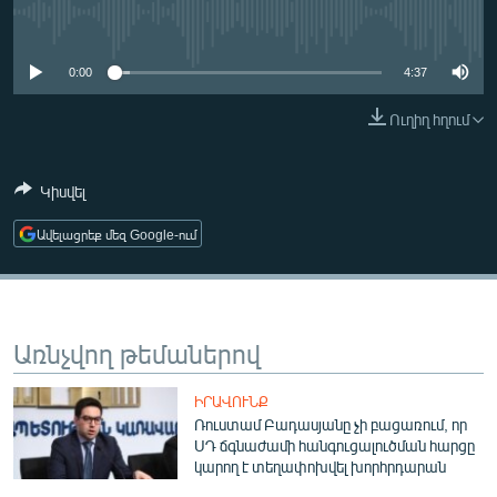
ՄԻՋԱԶԳԱՅԻՆ
No media source currently available
ՄՇԱԿՈՒՅԹ
0:00
4:37
ՍՊՈՐՏ
Ուղիղ հղում
ՄԵԿՆԱԲԱՆՈՒԹՅՈՒՆ
ՏՏ ԵՒ ԻՆՏԵՐՆԵՏ
Կիսվել
ԿՈՐՈՆԱՎԻՐՈՒՍ
Ավելացրեք մեզ Google-ում
ԱՐԽԻՎ
ՏԵՍԱՆՅՈՒԹԵՐ
ԲԱՆԱՎԵՃ
Առնչվող թեմաներով
ՁԳՏԵԼՈՎ ԼԱՎԱԳՈՒՅՆԻՆ
ԻՐԱՎՈՒՆՔ
ՓՈԴՔԱՍԹ
Ռուստամ Բադասյանը չի բացառում, որ
ՍԴ ճգնաժամի հանգուցալուծման հարցը
կարող է տեղափոխվել խորհրդարան
Հայերեն