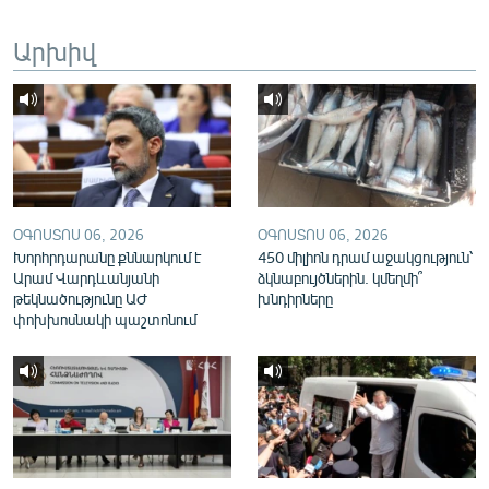
English
Արխիվ
Русский
ՀԵՏԵՎԵՔ ՄԵԶ
ՕԳՈՍՏՈՍ 06, 2026
ՕԳՈՍՏՈՍ 06, 2026
Խորհրդարանը քննարկում է
450 միլիոն դրամ աջակցություն՝
«Ազատության» բոլոր կայքերը
Արամ Վարդևանյանի
ձկնաբույծներին. կմեղմի՞
թեկնածությունը ԱԺ
խնդիրները
փոխխոսնակի պաշտոնում