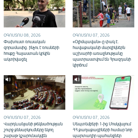
English
Русский
ՀԵՏԵՎԵՔ ՄԵԶ
ՕԳՈՍՏՈՍ 08, 2026
ՕԳՈՍՏՈՍ 07, 2026
Փախուստ ռուսական
«Օլիմպավան»-ը փակ է.
զորամասից. ինչու է ռուսների
հավաքականի մարզիկներն
հոսքը Հայաստան կրկին
աշխարհի առաջնությանը
ակտիվացել
պատրաստվում են Հրազդանի
կիրճում
«Ազատության» բոլոր կայքերը
ՕԳՈՍՏՈՍ 07, 2026
ՕԳՈՍՏՈՍ 07, 2026
Վարդևանյանի թեկնածության
Սեպտեմբերի 1-ից Մոսկվայում
շուրջ քննարկումները եկող
ՀՀ քաղաքացիների համար նոր
շաբաթ կշարունակվեն
պարտադիր պահանջներ