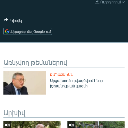
Ուղիղ հղում
ՄԻՋԱԶԳԱՅԻՆ
ՄՇԱԿՈՒՅԹ
Կիսվել
ՍՊՈՐՏ
Ավելացրեք մեզ Google-ում
ՄԵԿՆԱԲԱՆՈՒԹՅՈՒՆ
ՏՏ ԵՒ ԻՆՏԵՐՆԵՏ
ԿՈՐՈՆԱՎԻՐՈՒՍ
Առնչվող թեմաներով
ԱՐԽԻՎ
ՔԱՂԱՔԱԿԱՆ
ՏԵՍԱՆՅՈՒԹԵՐ
Արցախում ուրվագծվում է նոր
իշխանության կազմը
ԲԱՆԱՎԵՃ
ՁԳՏԵԼՈՎ ԼԱՎԱԳՈՒՅՆԻՆ
ՓՈԴՔԱՍԹ
Արխիվ
Հայերեն