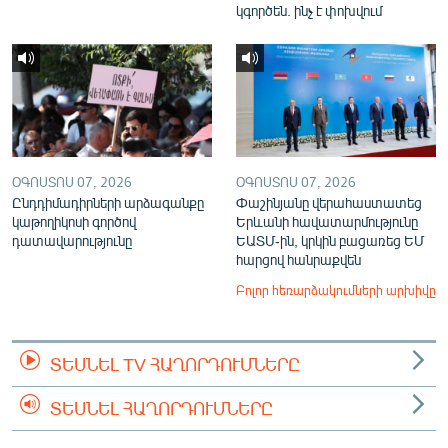
կգործեն. ինչ է փոխվում
ՕԳՈՍՏՈՍ 07, 2026
ՕԳՈՍՏՈՍ 07, 2026
Ընդդիմադիրների արձագանքը
Փաշինյանը վերահաստատեց
կաթողիկոսի գործով
Երևանի հավատարմությունը
դատավարությունը
ԵԱՏՄ-ին, կրկին բացառեց ԵՄ
հարցով հանրաքվեն
Բոլոր հեռարձակումների արխիվը
ՏԵՍՆԵԼ TV ՀԱՂՈՐԴՈՒՄՆԵՐԸ
ՏԵՍՆԵԼ ՀԱՂՈՐԴՈՒՄՆԵՐԸ