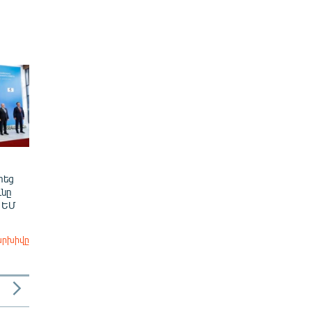
տեց
նը
 ԵՄ
արխիվը