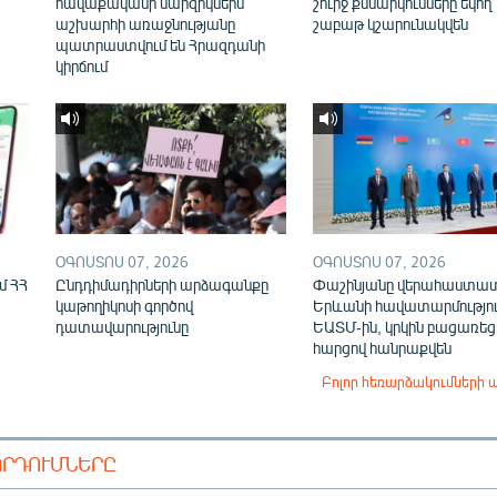
հավաքականի մարզիկներն
շուրջ քննարկումները եկող
աշխարհի առաջնությանը
շաբաթ կշարունակվեն
պատրաստվում են Հրազդանի
կիրճում
ՕԳՈՍՏՈՍ 07, 2026
ՕԳՈՍՏՈՍ 07, 2026
մ ՀՀ
Ընդդիմադիրների արձագանքը
Փաշինյանը վերահաստա
կաթողիկոսի գործով
Երևանի հավատարմությու
դատավարությունը
ԵԱՏՄ-ին, կրկին բացառեց
հարցով հանրաքվեն
Բոլոր հեռարձակումների 
ՈՐԴՈՒՄՆԵՐԸ