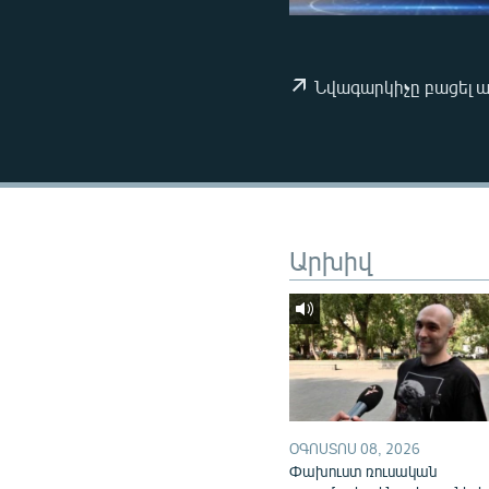
ՄԻՋԱԶԳԱՅԻՆ
ՄՇԱԿՈՒՅԹ
ՍՊՈՐՏ
Նվագարկիչը բացել 
ՄԵԿՆԱԲԱՆՈՒԹՅՈՒՆ
ՏՏ ԵՒ ԻՆՏԵՐՆԵՏ
ԿՈՐՈՆԱՎԻՐՈՒՍ
ԱՐԽԻՎ
Արխիվ
ՏԵՍԱՆՅՈՒԹԵՐ
ԲԱՆԱՎԵՃ
ՁԳՏԵԼՈՎ ԼԱՎԱԳՈՒՅՆԻՆ
ՓՈԴՔԱՍԹ
ՕԳՈՍՏՈՍ 08, 2026
Փախուստ ռուսական