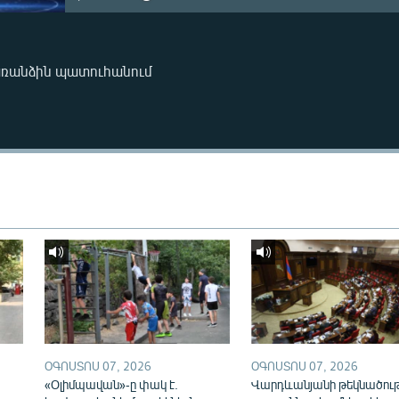
առանձին պատուհանում
ՕԳՈՍՏՈՍ 07, 2026
ՕԳՈՍՏՈՍ 07, 2026
«Օլիմպավան»-ը փակ է.
Վարդևանյանի թեկնածու