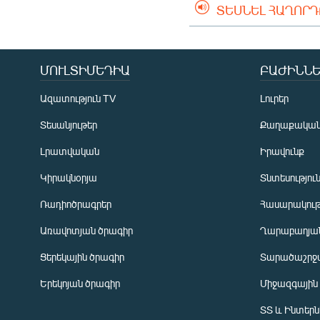
ՏԵՍՆԵԼ ՀԱՂՈՐ
ՄՈՒԼՏԻՄԵԴԻԱ
ԲԱԺԻՆՆԵ
Ազատություն TV
Լուրեր
Տեսանյութեր
Քաղաքակա
Լրատվական
Իրավունք
Կիրակնօրյա
Տնտեսությու
Ռադիոծրագրեր
Հասարակութ
Առավոտյան ծրագիր
Ղարաբաղյան
Ցերեկային ծրագիր
Տարածաշրջ
Հայերեն
Երեկոյան ծրագիր
Միջազգային
English
ՏՏ և Ինտեր