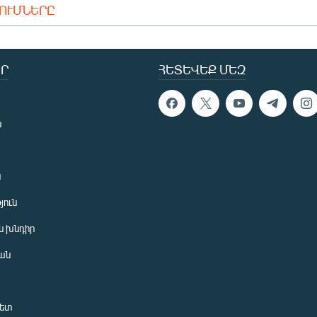
ԴՈՒՄՆԵՐԸ
Ր
ՀԵՏԵՎԵՔ ՄԵԶ
ն
ն
յուն
 խնդիր
ան
նետ