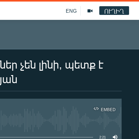
ՈՒՂԻՂ
ENG
ր չեն լինի, պետք է
յան
EMBED
ble
2:21