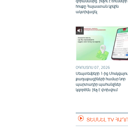
զորամասից. ինչու է ռուսների
հոսքը Հայաստան կրկին
ակտիվացել
ՕԳՈՍՏՈՍ 07, 2026
Սեպտեմբերի 1-ից Մոսկվայու
քաղաքացիների համար նոր
պարտադիր պահանջներ
կգործեն. ինչ է փոխվում
ՏԵՍՆԵԼ TV ՀԱՂ