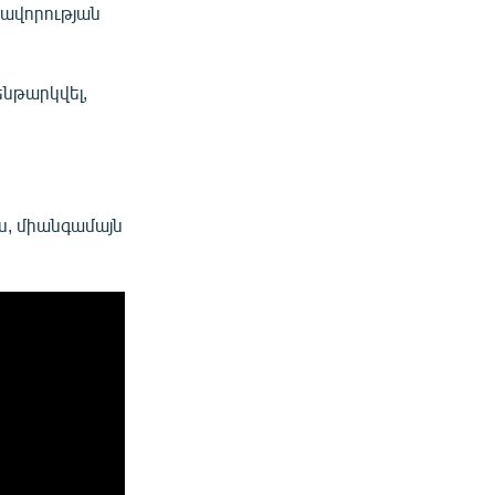
ռավորության
ենթարկվել,
ևս, միանգամայն