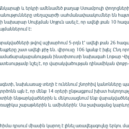
նկարայի և երկրի ամենամեծ քաղաք Ստամբուլի փողոցների
խանությունները տեղաշարժի սահմանափաակումներ են հայտ
ի նախարար Սուլեյման Սոյլուն ասել է, որ ավելի քան 10 հազ
յմաններում է:
րակվածների թվով աշխարհում 5-րդն է՝ ավելի քան 26 հազա
պքերը շատ ավելի քիչ են․ վիրուսը 106 կյանք է խլել։ Ընդ որ
ամաճարակաբանության ինստիտուտի նախագահ Լոթար Վիլե
ատեսությամբ նշել է, որ վարակվածության դինամիկան փոքր-
գետի, նախևառաջ տեղի է ունենում շնորհիվ կանոնները պա
ործոնն այն է, որ մենք 14 օրերի ընթացքում խիստ հսկողու
տինի ենթարկվածներին և մեկուսացնում ենք վարակվածնե
 առաջիկա շաբաթներին և ամիսներին։ Սա չափազանց կարև
հիմա դրսում միասին կարող է լինել առավելագույնը երկու մա