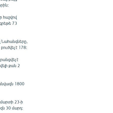
րրին:
ր հաշվով
 գրեթե 73
լ Նահանգները,
բուժվել է 178:
րանցվել է
վելի քան 2
ռնվազն 1800
 մարտի 23-ի
զն 30 մարդ: