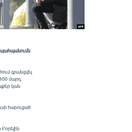
ի պահպանումն
հում գրանցվել
300 մարդ,
պքեր կան
ւսի հարուցած
 Բորելին