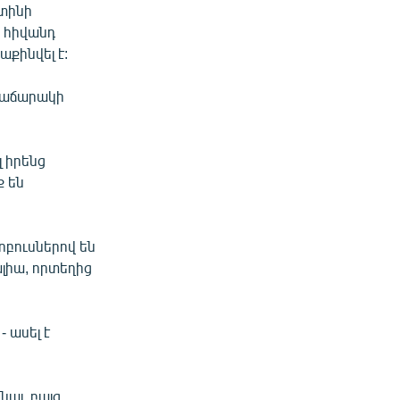
նտինի
ր հիվանդ
քինվել է:
ամաճարակի
լ իրենց
ք են
ոբուսներով են
լիա, որտեղից
- ասել է
նալ, բայց