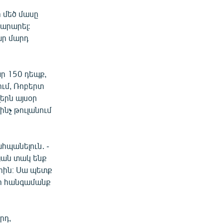
 մեծ մասը
արարել:
ար մարդ
ր 150 դեպք,
ում, Ռոբերտ
րն այսօր
ինչ թուլանում
հպանելուն․ -
թյան տակ ենք
րին։ Սա պետք
որ հանգամանք
րդ,