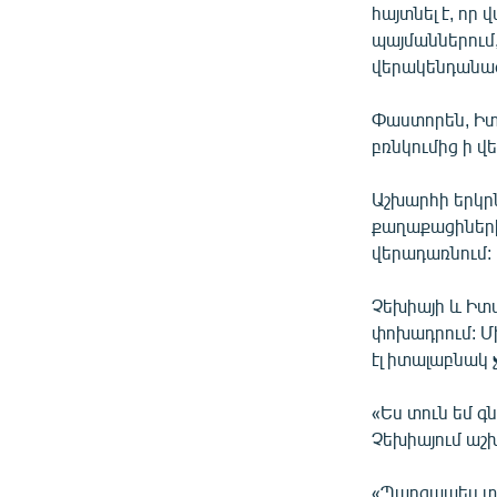
հայտնել է, որ
պայմաններում,
վերակենդանաց
Փաստորեն, Իտ
բռնկումից ի վ
Աշխարհի երկրն
քաղաքացիներին
վերադառնում:
Չեխիայի և Իտա
փոխադրում: Մ
էլ իտալաբնակ 
«Ես տուն եմ գն
Չեխիայում աշ
«​Պարզապես տո