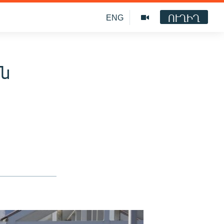
ՈՒՂԻՂ
ENG
ան