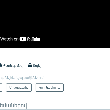
Հետևեք մեզ
Տպել
 գտնել հետևյալ բաժիններում
Միջազգային
Կորոնավիրուս
թեմաներով