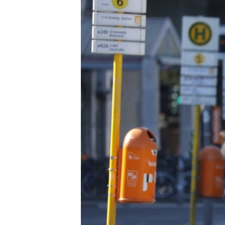
ՄԻՋԱԶԳԱՅԻՆ
ՄՇԱԿՈՒՅԹ
ՍՊՈՐՏ
ՄԵԿՆԱԲԱՆՈՒԹՅՈՒՆ
ՏՏ ԵՒ ԻՆՏԵՐՆԵՏ
ԿՈՐՈՆԱՎԻՐՈՒՍ
ԱՐԽԻՎ
ՏԵՍԱՆՅՈՒԹԵՐ
ԲԱՆԱՎԵՃ
ՁԳՏԵԼՈՎ ԼԱՎԱԳՈՒՅՆԻՆ
ՓՈԴՔԱՍԹ