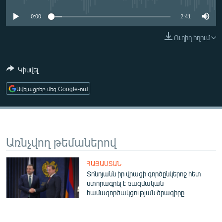
ՄԻՋԱԶԳԱՅԻՆ
0:00
2:41
ՄՇԱԿՈՒՅԹ
Ուղիղ հղում
ՍՊՈՐՏ
ՄԵԿՆԱԲԱՆՈՒԹՅՈՒՆ
Կիսվել
ՏՏ ԵՒ ԻՆՏԵՐՆԵՏ
Ավելացրեք մեզ Google-ում
ԿՈՐՈՆԱՎԻՐՈՒՍ
ԱՐԽԻՎ
ՏԵՍԱՆՅՈՒԹԵՐ
Առնչվող թեմաներով
ԲԱՆԱՎԵՃ
ՀԱՅԱՍՏԱՆ
ՁԳՏԵԼՈՎ ԼԱՎԱԳՈՒՅՆԻՆ
Տոնոյանն իր վրացի գործընկերոջ հետ
ստորագրել է ռազմական
ՓՈԴՔԱՍԹ
համագործակցության ծրագիրը
Հայերեն