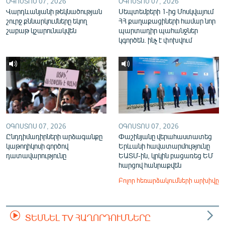
ՕԳՈՍՏՈՍ 07, 2026
ՕԳՈՍՏՈՍ 07, 2026
Վարդևանյանի թեկնածության
Սեպտեմբերի 1-ից Մոսկվայում
շուրջ քննարկումները եկող
ՀՀ քաղաքացիների համար նոր
շաբաթ կշարունակվեն
պարտադիր պահանջներ
կգործեն. ինչ է փոխվում
ՕԳՈՍՏՈՍ 07, 2026
ՕԳՈՍՏՈՍ 07, 2026
Ընդդիմադիրների արձագանքը
Փաշինյանը վերահաստատեց
կաթողիկոսի գործով
Երևանի հավատարմությունը
դատավարությունը
ԵԱՏՄ-ին, կրկին բացառեց ԵՄ
հարցով հանրաքվեն
Բոլոր հեռարձակումների արխիվը
ՏԵՍՆԵԼ TV ՀԱՂՈՐԴՈՒՄՆԵՐԸ