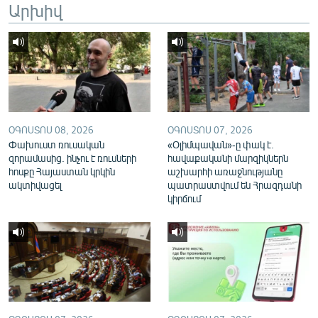
Արխիվ
English
Русский
ՀԵՏԵՎԵՔ ՄԵԶ
ՕԳՈՍՏՈՍ 08, 2026
ՕԳՈՍՏՈՍ 07, 2026
Փախուստ ռուսական
«Օլիմպավան»-ը փակ է.
զորամասից. ինչու է ռուսների
հավաքականի մարզիկներն
հոսքը Հայաստան կրկին
աշխարհի առաջնությանը
«Ազատության» բոլոր կայքերը
ակտիվացել
պատրաստվում են Հրազդանի
կիրճում