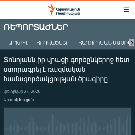
Մատչելիության
հղումներ
Անցնել
ՌԵՊՈՐՏԱԺՆԵՐ
հիմնական
ԱԶԱՏՈՒԹՅՈՒՆ TV
բովանդակությանը
ԱՐԽԻՎ
ՀՈԴՎԱԾՆԵՐ
ՀԱՂՈՐԴՄԱՆ ՄԱՍԻՆ
ՀԱՅԱՍՏԱՆ
Անցնել
հիմնական
ՔԱՂԱՔԱԿԱՆ
Տոնոյանն իր վրացի գործընկերոջ հետ
մենյուին
ԸՆՏՐՈՒԹՅՈՒՆՆԵՐ 2026
Որոնում
ստորագրել է ռազմական
ԻՐԱՎՈՒՆՔ
համագործակցության ծրագիրը
ՀԱՍԱՐԱԿՈՒԹՅՈՒՆ
փետրվար 27, 2020
ՏՆՏԵՍՈՒԹՅՈՒՆ
Արտակ Խուլյան
ՂԱՐԱԲԱՂ
ՊԱՏԵՐԱԶՄԻ 6 ՇԱԲԱԹՆԵՐԸ
ՏԱՐԱԾԱՇՐՋԱՆ
No media source currently available