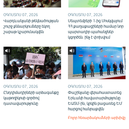
ՕԳՈՍՏՈՍ 07, 2026
ՕԳՈՍՏՈՍ 07, 2026
Վարդևանյանի թեկնածության
Սեպտեմբերի 1-ից Մոսկվայում
շուրջ քննարկումները եկող
ՀՀ քաղաքացիների համար նոր
շաբաթ կշարունակվեն
պարտադիր պահանջներ
կգործեն. ինչ է փոխվում
ՕԳՈՍՏՈՍ 07, 2026
ՕԳՈՍՏՈՍ 07, 2026
Ընդդիմադիրների արձագանքը
Փաշինյանը վերահաստատեց
կաթողիկոսի գործով
Երևանի հավատարմությունը
դատավարությունը
ԵԱՏՄ-ին, կրկին բացառեց ԵՄ
հարցով հանրաքվեն
Բոլոր հեռարձակումների արխիվը