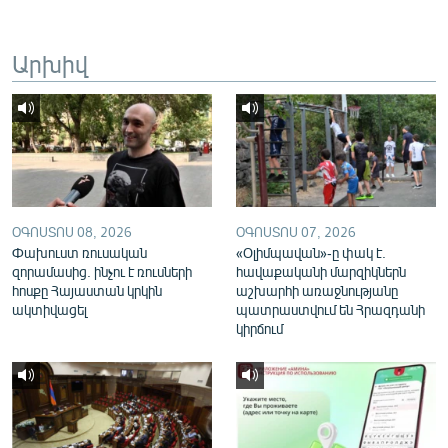
English
Русский
Արխիվ
ՀԵՏԵՎԵՔ ՄԵԶ
ՕԳՈՍՏՈՍ 08, 2026
ՕԳՈՍՏՈՍ 07, 2026
«Ազատության» բոլոր կայքերը
Փախուստ ռուսական
«Օլիմպավան»-ը փակ է.
զորամասից. ինչու է ռուսների
հավաքականի մարզիկներն
հոսքը Հայաստան կրկին
աշխարհի առաջնությանը
ակտիվացել
պատրաստվում են Հրազդանի
կիրճում