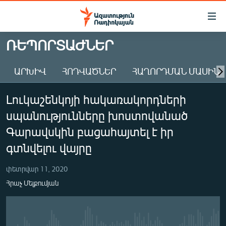
Մատչելիության
հղումներ
Անցնել
ՌԵՊՈՐՏԱԺՆԵՐ
հիմնական
ԱԶԱՏՈՒԹՅՈՒՆ TV
բովանդակությանը
ԱՐԽԻՎ
ՀՈԴՎԱԾՆԵՐ
ՀԱՂՈՐԴՄԱՆ ՄԱՍԻՆ
ՀԱՅԱՍՏԱՆ
Անցնել
հիմնական
ՔԱՂԱՔԱԿԱՆ
Լուկաշենկոյի հակառակորդների
մենյուին
ԸՆՏՐՈՒԹՅՈՒՆՆԵՐ 2026
Որոնում
սպանությունները խոստովանած
ԻՐԱՎՈՒՆՔ
Գարավսկին բացահայտել է իր
ՀԱՍԱՐԱԿՈՒԹՅՈՒՆ
գտնվելու վայրը
ՏՆՏԵՍՈՒԹՅՈՒՆ
փետրվար 11, 2020
ՂԱՐԱԲԱՂ
Հրաչ Մելքումյան
ՊԱՏԵՐԱԶՄԻ 6 ՇԱԲԱԹՆԵՐԸ
ՏԱՐԱԾԱՇՐՋԱՆ