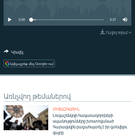
ՄԻՋԱԶԳԱՅԻՆ
No media source currently available
ՄՇԱԿՈՒՅԹ
0:00
3:37
ՍՊՈՐՏ
Ուղիղ հղում
ՄԵԿՆԱԲԱՆՈՒԹՅՈՒՆ
ՏՏ ԵՒ ԻՆՏԵՐՆԵՏ
Կիսվել
ԿՈՐՈՆԱՎԻՐՈՒՍ
Ավելացրեք մեզ Google-ում
ԱՐԽԻՎ
ՏԵՍԱՆՅՈՒԹԵՐ
ԲԱՆԱՎԵՃ
Առնչվող թեմաներով
ՁԳՏԵԼՈՎ ԼԱՎԱԳՈՒՅՆԻՆ
ՄԻՋԱԶԳԱՅԻՆ
ՓՈԴՔԱՍԹ
Լուկաշենկոյի հակառակորդների
սպանությունները խոստովանած
Գարավսկին բացահայտել է իր գտնվելու
Հայերեն
վայրը