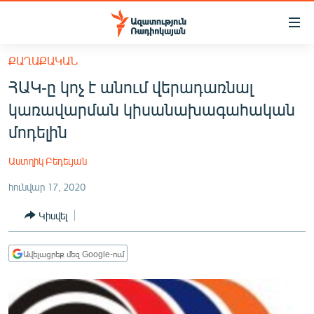
Մատչելիության
հղումներ
Անցնել
ՔԱՂԱՔԱԿԱՆ
հիմնական
ԱԶԱՏՈՒԹՅՈՒՆ TV
ՀԱԿ-ը կոչ է անում վերադառնալ
բովանդակությանը
ՀԱՅԱՍՏԱՆ
Անցնել
կառավարման կիսանախագահական
հիմնական
ՔԱՂԱՔԱԿԱՆ
մոդելին
մենյուին
ԸՆՏՐՈՒԹՅՈՒՆՆԵՐ 2026
Որոնում
Աստղիկ Բեդեւյան
ԻՐԱՎՈՒՆՔ
հունվար 17, 2020
ՀԱՍԱՐԱԿՈՒԹՅՈՒՆ
Կիսվել
ՏՆՏԵՍՈՒԹՅՈՒՆ
ՂԱՐԱԲԱՂ
Ավելացրեք մեզ Google-ում
ՊԱՏԵՐԱԶՄԻ 6 ՇԱԲԱԹՆԵՐԸ
ՏԱՐԱԾԱՇՐՋԱՆ