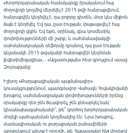
«Խորհրդարանական համակարգը իրականում հայ
ժողովրդի կողմից մերժվել է 2015 թվի հանրաքվեում,
հանրաքվեն կեղծվել է, դա բոլորը գիտեն, մոտ կես միլիոն
ձայն է կեղծվել։ Եվ դա, ըստ էության, փաթաթվել է հայ
ժողովրդի վզին։ Եվ եթե, օրինակ, գնա կոսմետիկ
փոփոխությունների մի շարք, և սահմանափակվի
սահմանադրական ռեֆորմը դրանով, դա ըստ էության
կնշանակի 2015 թվականի հանրաքվեի կեղծման
լեգիտիմիզացիա», - «Ազատության» հետ զրույցում ասաց
Զուրաբյանը։
Իշխող «Քաղաքացիական պայմանագիր»
կուսակցությունում, պատգմավոր Վահագն Հովակիմյանի
խոսքով, սահմանադրական փոփոխությունների իրենց
օրակարգը դեռ չեն ձևավորել, չեն քննարկել նաև՝
կիսանախագահականի՞, թե՞ գործող խորհրդարանական
մոդելի պահպանման կողմնակից են։ Նրա խոսքով,
մասնագիտական ու քաղաքական բանավեճերի
արդյունքում պետք է որոշվի, թե Հայաստանը ինչ մոդելով