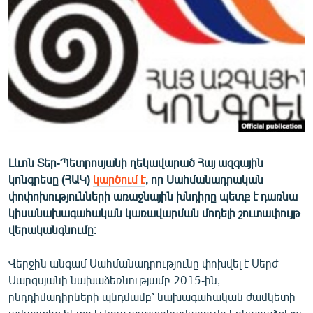
ՄԻՋԱԶԳԱՅԻՆ
ՄՇԱԿՈՒՅԹ
ՍՊՈՐՏ
ՄԵԿՆԱԲԱՆՈՒԹՅՈՒՆ
ՏՏ ԵՒ ԻՆՏԵՐՆԵՏ
ԿՈՐՈՆԱՎԻՐՈՒՍ
Լևոն Տեր-Պետրոսյանի ղեկավարած Հայ ազգային
ԱՐԽԻՎ
կոնգրեսը (ՀԱԿ)
կարծում է
, որ Սահմանադրական
ՏԵՍԱՆՅՈՒԹԵՐ
փոփոխությունների առաջնային խնդիրը պետք է դառնա
կիսանախագահական կառավարման մոդելի շուտափույթ
ԲԱՆԱՎԵՃ
վերականգնումը։
ՁԳՏԵԼՈՎ ԼԱՎԱԳՈՒՅՆԻՆ
Վերջին անգամ Սահմանադրությունը փոխվել է Սերժ
ՓՈԴՔԱՍԹ
Սարգսյանի նախաձեռնությամբ 2015-ին,
ընդդիմադիրների պնդմամբ՝ նախագահական ժամկետի
Հայերեն