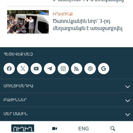
ԻՐԱՎՈՒՆՔ
Ծառուկյանին նոր՝ 3-րդ
մեղադրանքն է առաջադրվել
ՀԵՏԵՎԵՔ ՄԵԶ
ՄՈՒԼՏԻՄԵԴԻԱ
ԲԱԺԻՆՆԵՐ
ՄԵՐ ՄԱՍԻՆ
ՈՒՂԻՂ
ENG
«Ազատ Եվրոպա/Ազատություն» ռադիոկայան © 2026