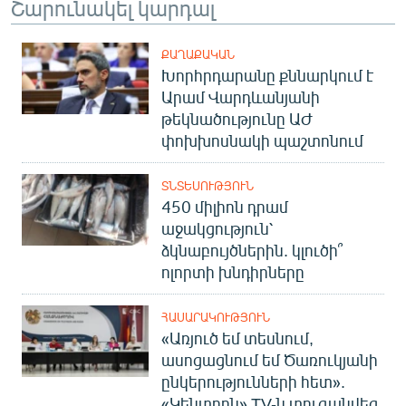
Շարունակել կարդալ
ՔԱՂԱՔԱԿԱՆ
Խորհրդարանը քննարկում է
Արամ Վարդևանյանի
թեկնածությունը ԱԺ
փոխխոսնակի պաշտոնում
ՏՆՏԵՍՈՒԹՅՈՒՆ
450 միլիոն դրամ
աջակցություն՝
ձկնաբույծներին. կլուծի՞
ոլորտի խնդիրները
ՀԱՍԱՐԱԿՈՒԹՅՈՒՆ
«Առյուծ եմ տեսնում,
ասոցացնում եմ Ծառուկյանի
ընկերությունների հետ».
«Կենտրոն» TV-ն տուգանվեց