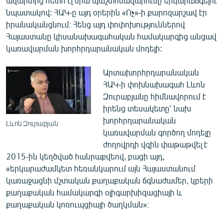
ավարտից հետո էլ նրա պաշտոնավարումը երկարաձգելու
English
նպատակով: ՀԱԿ-ը այդ օրերին «Ոչ»-ի քարոզարշավ էր
իրանականցնում։ Հենց այդ փոփոխություններով
Русский
Հայաստանը կիսանախագահական համակարգից անցավ
կառավարման խորհրդարանական մոդելի:
ՀԵՏԵՎԵՔ ՄԵԶ
Արտախորհրդարանական
ՀԱԿ-ի փոխնախագահ Լևոն
Զուրաբյանը հիմնավորում է
իրենց տեսակետը՝ նախ
խորհրդարանական
«Ազատության» բոլոր կայքերը
Լևոն Զուրաբյան
կառավարման գործող մոդելը
ժողովրդի վզին փաթաթվել է
2015-ին կեղծված հանրաքվեով, բացի այդ,
«երկարաժամկետ հեռանկարում այն Հայաստանում
կառաջացնի մշտական քաղաքական ճգնաժամեր, կբերի
քաղաքական համակարգի օլիգարխիզացիայի և
քաղաքական կոռուպցիայի ծաղկման»։