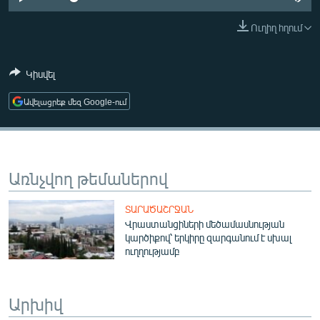
ՄԻՋԱԶԳԱՅԻՆ
Ուղիղ հղում
ՄՇԱԿՈՒՅԹ
ՍՊՈՐՏ
Կիսվել
ՄԵԿՆԱԲԱՆՈՒԹՅՈՒՆ
Ավելացրեք մեզ Google-ում
ՏՏ ԵՒ ԻՆՏԵՐՆԵՏ
ԿՈՐՈՆԱՎԻՐՈՒՍ
ԱՐԽԻՎ
Առնչվող թեմաներով
ՏԵՍԱՆՅՈՒԹԵՐ
ՏԱՐԱԾԱՇՐՋԱՆ
ԲԱՆԱՎԵՃ
Վրաստանցիների մեծամասնության
կարծիքով՝ երկիրը զարգանում է սխալ
ՁԳՏԵԼՈՎ ԼԱՎԱԳՈՒՅՆԻՆ
ուղղությամբ
ՓՈԴՔԱՍԹ
Արխիվ
Հայերեն