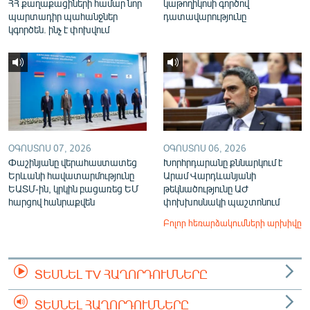
ՀՀ քաղաքացիների համար նոր
կաթողիկոսի գործով
պարտադիր պահանջներ
դատավարությունը
կգործեն. ինչ է փոխվում
ՕԳՈՍՏՈՍ 07, 2026
ՕԳՈՍՏՈՍ 06, 2026
Փաշինյանը վերահաստատեց
Խորհրդարանը քննարկում է
Երևանի հավատարմությունը
Արամ Վարդևանյանի
ԵԱՏՄ-ին, կրկին բացառեց ԵՄ
թեկնածությունը ԱԺ
հարցով հանրաքվեն
փոխխոսնակի պաշտոնում
Բոլոր հեռարձակումների արխիվը
ՏԵՍՆԵԼ TV ՀԱՂՈՐԴՈՒՄՆԵՐԸ
ՏԵՍՆԵԼ ՀԱՂՈՐԴՈՒՄՆԵՐԸ