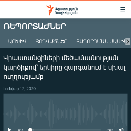
Մատչելիության
հղումներ
Անցնել
ՌԵՊՈՐՏԱԺՆԵՐ
հիմնական
ԱԶԱՏՈՒԹՅՈՒՆ TV
բովանդակությանը
ԱՐԽԻՎ
ՀՈԴՎԱԾՆԵՐ
ՀԱՂՈՐԴՄԱՆ ՄԱՍԻՆ
ՀԱՅԱՍՏԱՆ
Անցնել
հիմնական
ՔԱՂԱՔԱԿԱՆ
Վրաստանցիների մեծամասնության
մենյուին
ԸՆՏՐՈՒԹՅՈՒՆՆԵՐ 2026
Որոնում
կարծիքով՝ երկիրը զարգանում է սխալ
ԻՐԱՎՈՒՆՔ
ուղղությամբ
ՀԱՍԱՐԱԿՈՒԹՅՈՒՆ
հունվար 17, 2020
ՏՆՏԵՍՈՒԹՅՈՒՆ
ՂԱՐԱԲԱՂ
ՊԱՏԵՐԱԶՄԻ 6 ՇԱԲԱԹՆԵՐԸ
No media source currently available
ՏԱՐԱԾԱՇՐՋԱՆ
0:00
2:09