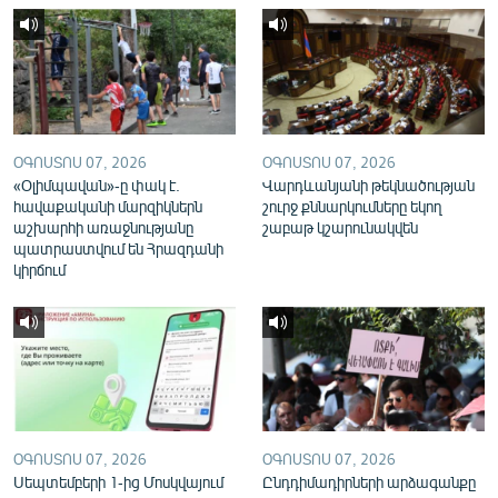
English
Русский
ՀԵՏԵՎԵՔ ՄԵԶ
ՕԳՈՍՏՈՍ 07, 2026
ՕԳՈՍՏՈՍ 07, 2026
«Օլիմպավան»-ը փակ է.
Վարդևանյանի թեկնածության
հավաքականի մարզիկներն
շուրջ քննարկումները եկող
աշխարհի առաջնությանը
շաբաթ կշարունակվեն
պատրաստվում են Հրազդանի
«Ազատության» բոլոր կայքերը
կիրճում
ՕԳՈՍՏՈՍ 07, 2026
ՕԳՈՍՏՈՍ 07, 2026
Սեպտեմբերի 1-ից Մոսկվայում
Ընդդիմադիրների արձագանքը