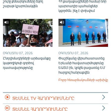
շուրջ քննարկումները եկող
ՀՀ քաղաքացիների համար նոր
շաբաթ կշարունակվեն
պարտադիր պահանջներ
կգործեն. ինչ է փոխվում
ՕԳՈՍՏՈՍ 07, 2026
ՕԳՈՍՏՈՍ 07, 2026
Ընդդիմադիրների արձագանքը
Փաշինյանը վերահաստատեց
կաթողիկոսի գործով
Երևանի հավատարմությունը
դատավարությունը
ԵԱՏՄ-ին, կրկին բացառեց ԵՄ
հարցով հանրաքվեն
Բոլոր հեռարձակումների արխիվը
ՏԵՍՆԵԼ TV ՀԱՂՈՐԴՈՒՄՆԵՐԸ
ՏԵՍՆԵԼ ՀԱՂՈՐԴՈՒՄՆԵՐԸ