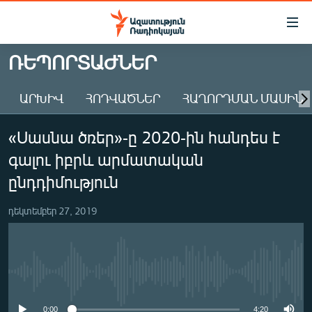
Մատչելիության
հղումներ
Անցնել
ՌԵՊՈՐՏԱԺՆԵՐ
հիմնական
ԱԶԱՏՈՒԹՅՈՒՆ TV
բովանդակությանը
ԱՐԽԻՎ
ՀՈԴՎԱԾՆԵՐ
ՀԱՂՈՐԴՄԱՆ ՄԱՍԻՆ
ՀԱՅԱՍՏԱՆ
Անցնել
հիմնական
ՔԱՂԱՔԱԿԱՆ
«Սասնա ծռեր»-ը 2020-ին հանդես է
մենյուին
ԸՆՏՐՈՒԹՅՈՒՆՆԵՐ 2026
Որոնում
գալու իբրև արմատական
ԻՐԱՎՈՒՆՔ
ընդդիմություն
ՀԱՍԱՐԱԿՈՒԹՅՈՒՆ
դեկտեմբեր 27, 2019
ՏՆՏԵՍՈՒԹՅՈՒՆ
ՂԱՐԱԲԱՂ
ՊԱՏԵՐԱԶՄԻ 6 ՇԱԲԱԹՆԵՐԸ
No media source currently available
ՏԱՐԱԾԱՇՐՋԱՆ
0:00
4:20