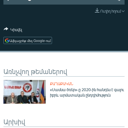
ՄԻՋԱԶԳԱՅԻՆ
Ուղիղ հղում
ՄՇԱԿՈՒՅԹ
ՍՊՈՐՏ
Կիսվել
ՄԵԿՆԱԲԱՆՈՒԹՅՈՒՆ
Ավելացրեք մեզ Google-ում
ՏՏ ԵՒ ԻՆՏԵՐՆԵՏ
ԿՈՐՈՆԱՎԻՐՈՒՍ
ԱՐԽԻՎ
Առնչվող թեմաներով
ՏԵՍԱՆՅՈՒԹԵՐ
ՔԱՂԱՔԱԿԱՆ
ԲԱՆԱՎԵՃ
«Սասնա ծռեր»-ը 2020-ին հանդես է գալու
իբրև արմատական ընդդիմություն
ՁԳՏԵԼՈՎ ԼԱՎԱԳՈՒՅՆԻՆ
ՓՈԴՔԱՍԹ
Արխիվ
Հայերեն