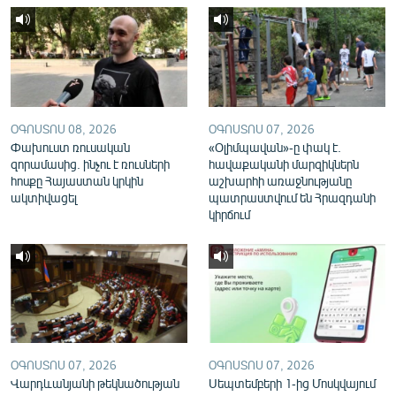
English
Русский
ՀԵՏԵՎԵՔ ՄԵԶ
ՕԳՈՍՏՈՍ 08, 2026
ՕԳՈՍՏՈՍ 07, 2026
Փախուստ ռուսական
«Օլիմպավան»-ը փակ է.
զորամասից. ինչու է ռուսների
հավաքականի մարզիկներն
հոսքը Հայաստան կրկին
աշխարհի առաջնությանը
ակտիվացել
պատրաստվում են Հրազդանի
«Ազատության» բոլոր կայքերը
կիրճում
ՕԳՈՍՏՈՍ 07, 2026
ՕԳՈՍՏՈՍ 07, 2026
Վարդևանյանի թեկնածության
Սեպտեմբերի 1-ից Մոսկվայում