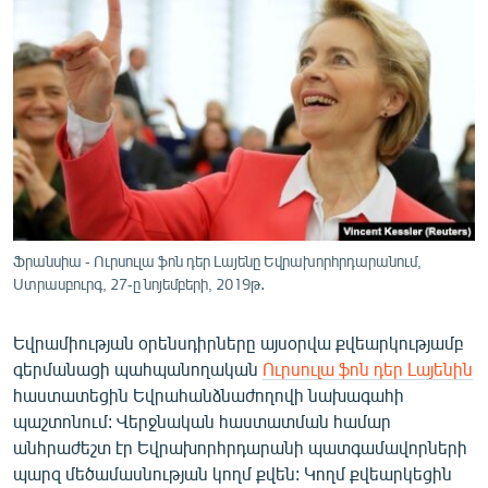
ՄԻՋԱԶԳԱՅԻՆ
ՄՇԱԿՈՒՅԹ
ՍՊՈՐՏ
ՄԵԿՆԱԲԱՆՈՒԹՅՈՒՆ
ՏՏ ԵՒ ԻՆՏԵՐՆԵՏ
ԿՈՐՈՆԱՎԻՐՈՒՍ
ԱՐԽԻՎ
Ֆրանսիա - Ուրսուլա ֆոն դեր Լայենը Եվրախորհրդարանում,
Ստրասբուրգ, 27-ը նոյեմբերի, 2019թ․
ՏԵՍԱՆՅՈՒԹԵՐ
ԲԱՆԱՎԵՃ
Եվրամիության օրենսդիրները այսօրվա քվեարկությամբ
գերմանացի պահպանողական
Ուրսուլա ֆոն դեր Լայենին
ՁԳՏԵԼՈՎ ԼԱՎԱԳՈՒՅՆԻՆ
հաստատեցին Եվրահանձնաժողովի նախագահի
ՓՈԴՔԱՍԹ
պաշտոնում: Վերջնական հաստատման համար
անհրաժեշտ էր Եվրախորհրդարանի պատգամավորների
Հայերեն
պարզ մեծամասնության կողմ քվեն: Կողմ քվեարկեցին