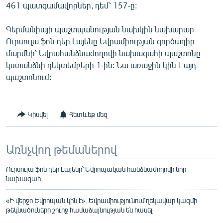
461 պատգամավորներ, դեմ՝ 157-ը:
English
Русский
Գերմանիայի պաշտպանության նախկին նախարար
Ուրսուլա ֆոն դեր Լայենը Եվրամիության գործադիր
մարմնի՝ Եվրահանձնաժողովի նախագահի պաշտոնը
ՀԵՏԵՎԵՔ ՄԵԶ
կստանձնի դեկտեմբերի 1-ին: Նա առաջին կին է այդ
պաշտոնում:
Կիսվել
Հետևեք մեզ
«Ազատության» բոլոր կայքերը
Առնչվող թեմաներով
Ուրսուլա ֆոն դեր Լայենը՝ Եվրոպական հանձնաժողովի նոր
նախագահ
«Ի վերջո Եվրոպան կին է». Եվրամիությունում ղեկավար կազմի
թեկնածուների շուրջ համաձայնության են հասել