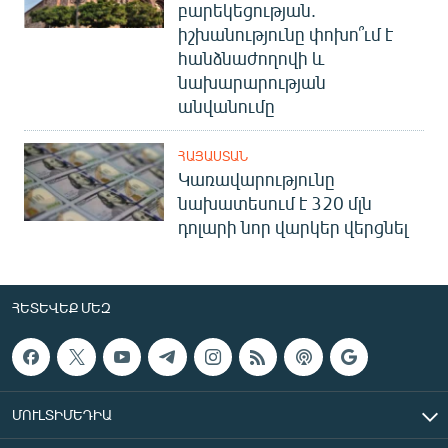
բարեկեցության.
իշխանությունը փոխո՞ւմ է
հանձնաժողովի և
նախարարության
անվանումը
ՀԱՅԱՍՏԱՆ
Կառավարությունը
նախատեսում է 320 մլն
դոլարի նոր վարկեր վերցնել
ՀԵՏԵՎԵՔ ՄԵԶ
ՄՈՒԼՏԻՄԵԴԻԱ