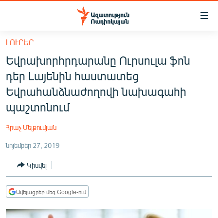
Մատչելիության
հղումներ
Անցնել
ԼՈՒՐԵՐ
հիմնական
ԱԶԱՏՈՒԹՅՈՒՆ TV
Եվրախորհրդարանը Ուրսուլա ֆոն
բովանդակությանը
ՀԱՅԱՍՏԱՆ
Անցնել
դեր Լայենին հաստատեց
հիմնական
ՔԱՂԱՔԱԿԱՆ
Եվրահանձնաժողովի նախագահի
մենյուին
ԸՆՏՐՈՒԹՅՈՒՆՆԵՐ 2026
պաշտոնում
Որոնում
ԻՐԱՎՈՒՆՔ
Հրաչ Մելքումյան
ՀԱՍԱՐԱԿՈՒԹՅՈՒՆ
նոյեմբեր 27, 2019
ՏՆՏԵՍՈՒԹՅՈՒՆ
Կիսվել
ՂԱՐԱԲԱՂ
ՊԱՏԵՐԱԶՄԻ 6 ՇԱԲԱԹՆԵՐԸ
Ավելացրեք մեզ Google-ում
ՏԱՐԱԾԱՇՐՋԱՆ