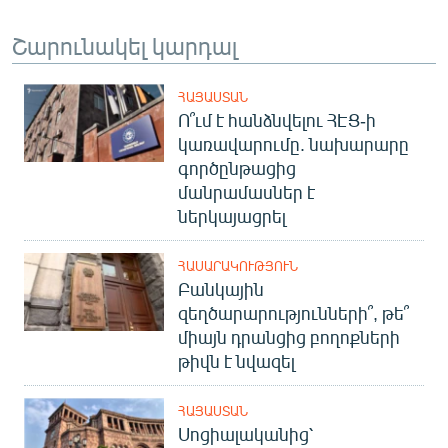
Շարունակել կարդալ
ՀԱՅԱՍՏԱՆ
Ո՞ւմ է հանձնվելու ՀԷՑ-ի
կառավարումը. նախարարը
գործընթացից
մանրամասներ է
ներկայացրել
ՀԱՍԱՐԱԿՈՒԹՅՈՒՆ
Բանկային
զեղծարարությունների՞, թե՞
միայն դրանցից բողոքների
թիվն է նվազել
ՀԱՅԱՍՏԱՆ
Սոցիալականից՝