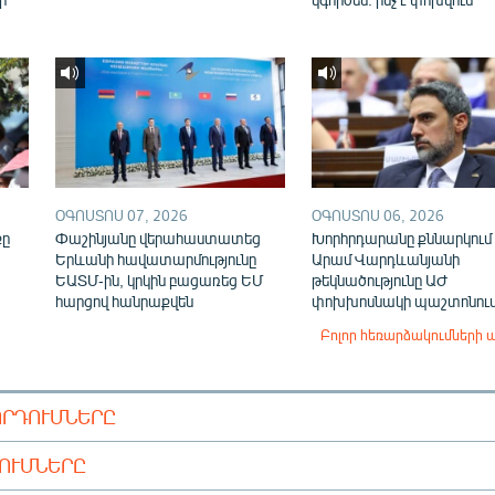
ՕԳՈՍՏՈՍ 07, 2026
ՕԳՈՍՏՈՍ 06, 2026
քը
Փաշինյանը վերահաստատեց
Խորհրդարանը քննարկում 
Երևանի հավատարմությունը
Արամ Վարդևանյանի
ԵԱՏՄ-ին, կրկին բացառեց ԵՄ
թեկնածությունը ԱԺ
հարցով հանրաքվեն
փոխխոսնակի պաշտոնու
Բոլոր հեռարձակումների 
ՈՐԴՈՒՄՆԵՐԸ
ԴՈՒՄՆԵՐԸ