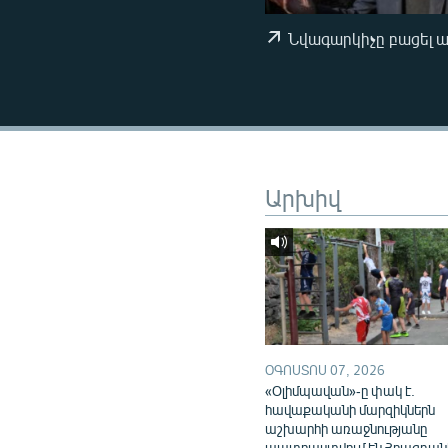
ՄԻՋԱԶԳԱՅԻՆ
ՄՇԱԿՈՒՅԹ
Նվագարկիչը բացել 
ՍՊՈՐՏ
ՄԵԿՆԱԲԱՆՈՒԹՅՈՒՆ
ՏՏ ԵՒ ԻՆՏԵՐՆԵՏ
ԿՈՐՈՆԱՎԻՐՈՒՍ
Արխիվ
ԱՐԽԻՎ
ՏԵՍԱՆՅՈՒԹԵՐ
ԲԱՆԱՎԵՃ
ՁԳՏԵԼՈՎ ԼԱՎԱԳՈՒՅՆԻՆ
ՓՈԴՔԱՍԹ
ՕԳՈՍՏՈՍ 07, 2026
«Օլիմպավան»-ը փակ է.
հավաքականի մարզիկներն
աշխարհի առաջնությանը
պատրաստվում են Հրազդան