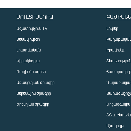
ՄՈՒԼՏԻՄԵԴԻԱ
ԲԱԺԻՆՆԵ
Ազատություն TV
Լուրեր
Տեսանյութեր
Քաղաքակա
Լրատվական
Իրավունք
Կիրակնօրյա
Տնտեսությու
Ռադիոծրագրեր
Հասարակութ
Առավոտյան ծրագիր
Ղարաբաղյան
Ցերեկային ծրագիր
Տարածաշրջ
Հայերեն
Երեկոյան ծրագիր
Միջազգային
English
ՏՏ և Ինտեր
Русский
Մշակույթ