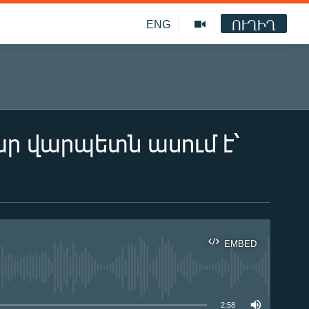
ՈՒՂԻՂ
ENG
ար վարպետն ասում է՝
EMBED
ble
2:58