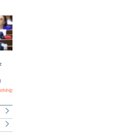
է
մ
արխիվը