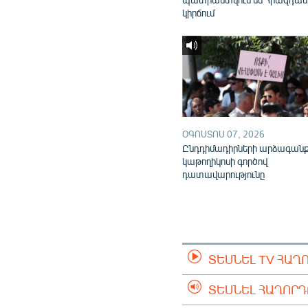
կիրճում
ՕԳՈՍՏՈՍ 07, 2026
Ընդդիմադիրների արձագան
կաթողիկոսի գործով
դատավարությունը
ՏԵՍՆԵԼ TV ՀԱՂ
ՏԵՍՆԵԼ ՀԱՂՈՐ