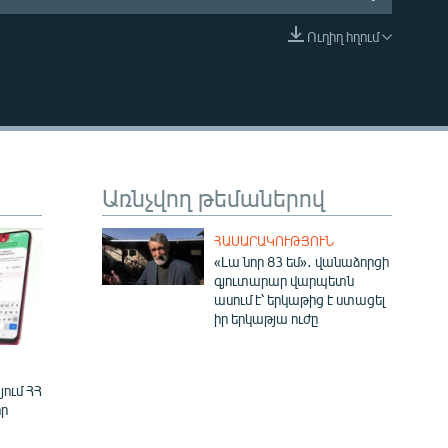
Ուղիղ հղում
EMBED
Առնչվող թեմաներով
ՀԱՍԱՐԱԿՈՒԹՅՈՒՆ
«Լա նոր 83 եմ»․ վանաձորցի
գյուտարար վարպետն
ասում է՝ երկաթից է ստացել
իր երկաթյա ուժը
ում ՀՀ
ր