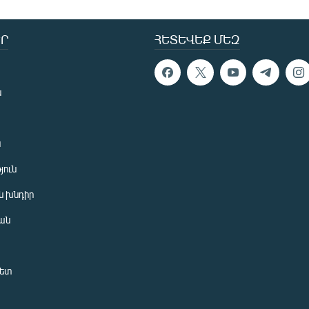
Ր
ՀԵՏԵՎԵՔ ՄԵԶ
ն
ն
յուն
 խնդիր
ան
նետ