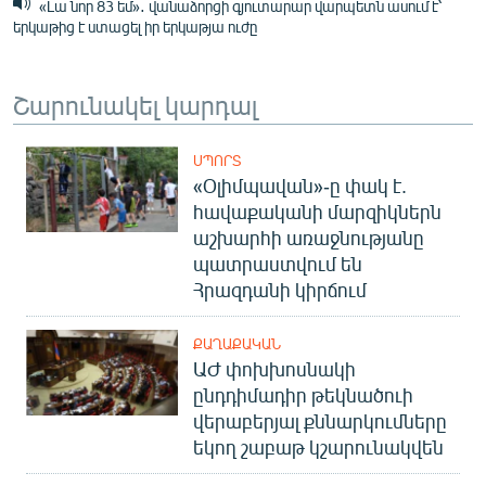
«Լա նոր 83 եմ»․ վանաձորցի գյուտարար վարպետն ասում է՝
երկաթից է ստացել իր երկաթյա ուժը
Շարունակել կարդալ
ՍՊՈՐՏ
«Օլիմպավան»-ը փակ է.
հավաքականի մարզիկներն
աշխարհի առաջնությանը
պատրաստվում են
Հրազդանի կիրճում
ՔԱՂԱՔԱԿԱՆ
ԱԺ փոխխոսնակի
ընդդիմադիր թեկնածուի
վերաբերյալ քննարկումները
եկող շաբաթ կշարունակվեն