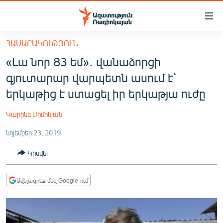
Մատչելիության
հղումներ
Անցնել
ՀԱՍԱՐԱԿՈՒԹՅՈՒՆ
հիմնական
ԱԶԱՏՈՒԹՅՈՒՆ TV
«Լա նոր 83 եմ»․ վանաձորցի
բովանդակությանը
ՀԱՅԱՍՏԱՆ
Անցնել
գյուտարար վարպետն ասում է՝
հիմնական
ՔԱՂԱՔԱԿԱՆ
երկաթից է ստացել իր երկաթյա ուժը
մենյուին
ԸՆՏՐՈՒԹՅՈՒՆՆԵՐ 2026
Որոնում
Կարինե Սիմոնյան
ԻՐԱՎՈՒՆՔ
նոյեմբեր 23, 2019
ՀԱՍԱՐԱԿՈՒԹՅՈՒՆ
Կիսվել
ՏՆՏԵՍՈՒԹՅՈՒՆ
ՂԱՐԱԲԱՂ
Ավելացրեք մեզ Google-ում
ՊԱՏԵՐԱԶՄԻ 6 ՇԱԲԱԹՆԵՐԸ
ՏԱՐԱԾԱՇՐՋԱՆ