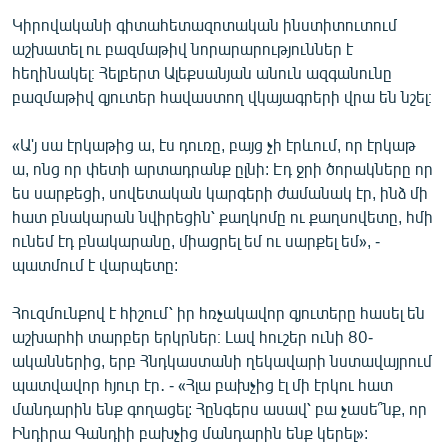
English
Կիրովականի գիտահետազոտական ինստիտուտում
աշխատել ու բազմաթիվ նորարարություններ է
Русский
հեղինակել։ Հելբերտ Ալեքսանյան անուն ազգանունը
բազմաթիվ գյուտեր հավաստող վկայագրերի վրա են նշել։
ՀԵՏԵՎԵՔ ՄԵԶ
«Ա'յ սա էրկաթից ա, էս դուռը, բայց չի էրևում, որ էրկաթ
ա, ոնց որ փետի արտադրանք ըլնի: Էդ ջրի ծորակները որ
ես սարքեցի, սովետական կարգերի ժամանակ էր, ինձ մի
հատ բնակարան նվիրեցին՝ քաղկոմը ու քաղսովետը, հմի
ունեմ էդ բնակարանը, միացրել եմ ու սարքել եմ», -
«Ազատության» բոլոր կայքերը
պատմում է վարպետը:
Հուզմունքով է հիշում՝ իր հռչակավոր գյուտերը հասել են
աշխարհի տարբեր երկրներ։ Լավ հուշեր ունի 80-
ականներից, երբ Հնդկաստանի ղեկավարի նստավայրում
պատվավոր հյուր էր․ - «Հլա բախչից էլ մի էրկու հատ
մանդարին ենք գողացել: Հընգերս ասավ՝ բա չասե՞նք, որ
Ինդիրա Գանդիի բախչից մանդարին ենք կերել»: