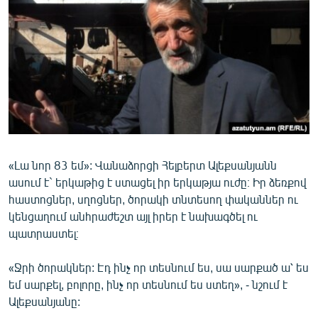
ՄԻՋԱԶԳԱՅԻՆ
ՄՇԱԿՈՒՅԹ
ՍՊՈՐՏ
ՄԵԿՆԱԲԱՆՈՒԹՅՈՒՆ
ՏՏ ԵՒ ԻՆՏԵՐՆԵՏ
ԿՈՐՈՆԱՎԻՐՈՒՍ
«Լա նոր 83 եմ»: Վանաձորցի Հելբերտ Ալեքսանյանն
ԱՐԽԻՎ
ասում է` երկաթից է ստացել իր երկաթյա ուժը։ Իր ձեռքով
ՏԵՍԱՆՅՈՒԹԵՐ
հաստոցներ, սղոցներ, ծորակի տնտեսող փականներ ու
կենցաղում անհրաժեշտ այլ իրեր է նախագծել ու
ԲԱՆԱՎԵՃ
պատրաստել։
ՁԳՏԵԼՈՎ ԼԱՎԱԳՈՒՅՆԻՆ
«Ջրի ծորակներ: Էդ ինչ որ տեսնում ես, սա սարքած ա՝ ես
ՓՈԴՔԱՍԹ
եմ սարքել, բոլորը, ինչ որ տեսնում ես ստեղ», - նշում է
Ալեքսանյանը:
Հայերեն