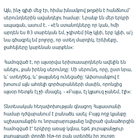
Այն, ինչ գլխի մեջ էր, հիմա խնամքով թղթին է հանձնում՝
սերունդներին ավանդելու համար։ Նրանք են մեր երկրի
ապագան, ասում է․ - «Էն ստանոկները որ կան, հմի
արդեն ես 83 տարեկան եմ, չգիտեմ ինչ կլնի, երբ կլնի, ա՛յ
նա գծագրել եմ բոլորը, որ ստեղ մարդիկ, էրեխեքը,
ջահելները կարենան սարքեն»:
Համոզված է, որ այսօրվա երիտասարդներն ավելին են
անելու, քան իրենց սերունդը։ Մի սերունդ, որը, ըստ նրա,
և՛ ստեղծեց, և՛ թալանեց ունեցածը։ Ափսոսանքով է
խոսում այն ահռելի գործարանների մասին, որոնցից
այսօր հետքն էլ չի մնացել․ - «Բալա, էլ կլյաուզ չանեմ, էլի»:
Տնտեսական հեղափոխության գնացող Հայաստանի
համար դժվարանում է բանաձև ասել։ Բայց ողջ կյանքը
աշխատանքին ու նորարարությանը նվիրած վանաձորցին
համոզված է՝ երկիրը առաջ կգնա, եթե յուրաքանչյուր
քաղաքացի փորձի ինչ-որ բան ստեղծել իր շուրջը։