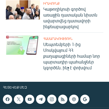
ԻՐԱՎՈՒՆՔ
Կաթողիկոսի գործով
առաջին դատական նիստն
ավարտվեց դատավորի
ինքնաբացարկով
ՀԱՍԱՐԱԿՈՒԹՅՈՒՆ
Սեպտեմբերի 1-ից
Մոսկվայում ՀՀ
քաղաքացիների համար նոր
պարտադիր պահանջներ
կգործեն. ինչ է փոխվում
ՀԵՏԵՎԵՔ ՄԵԶ