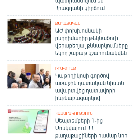
պատրաստվում են
Հրազդանի կիրճում
ՔԱՂԱՔԱԿԱՆ
ԱԺ փոխխոսնակի
ընդդիմադիր թեկնածուի
վերաբերյալ քննարկումները
եկող շաբաթ կշարունակվեն
ԻՐԱՎՈՒՆՔ
Կաթողիկոսի գործով
առաջին դատական նիստն
ավարտվեց դատավորի
ինքնաբացարկով
ՀԱՍԱՐԱԿՈՒԹՅՈՒՆ
Սեպտեմբերի 1-ից
Մոսկվայում ՀՀ
քաղաքացիների համար նոր