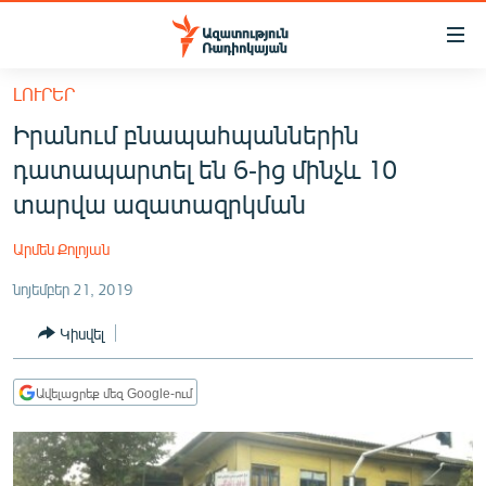
Մատչելիության
հղումներ
Անցնել
ԼՈՒՐԵՐ
հիմնական
ԱԶԱՏՈՒԹՅՈՒՆ TV
Իրանում բնապահպաններին
բովանդակությանը
ՀԱՅԱՍՏԱՆ
Անցնել
դատապարտել են 6-ից մինչև 10
հիմնական
ՔԱՂԱՔԱԿԱՆ
տարվա ազատազրկման
մենյուին
ԸՆՏՐՈՒԹՅՈՒՆՆԵՐ 2026
Որոնում
Արմեն Քոլոյան
ԻՐԱՎՈՒՆՔ
նոյեմբեր 21, 2019
ՀԱՍԱՐԱԿՈՒԹՅՈՒՆ
Կիսվել
ՏՆՏԵՍՈՒԹՅՈՒՆ
ՂԱՐԱԲԱՂ
Ավելացրեք մեզ Google-ում
ՊԱՏԵՐԱԶՄԻ 6 ՇԱԲԱԹՆԵՐԸ
ՏԱՐԱԾԱՇՐՋԱՆ