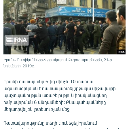
ՄԻՋԱԶԳԱՅԻՆ
ՄՇԱԿՈՒՅԹ
ՍՊՈՐՏ
ՄԵԿՆԱԲԱՆՈՒԹՅՈՒՆ
ՏՏ ԵՒ ԻՆՏԵՐՆԵՏ
ԿՈՐՈՆԱՎԻՐՈՒՍ
Իրան - Ոստիկանները ձերբակալում են ցուցարարներին, 21-ը
նոյեմբերի, 2019թ.
ԱՐԽԻՎ
ՏԵՍԱՆՅՈՒԹԵՐ
Իրանի դատարանը 6-ից մինչև 10 տարվա
ԲԱՆԱՎԵՃ
ազատազրկման է դատապարտել շրջակա միջավայրի
պաշտպանության առաքելություն իրականացնող
ՁԳՏԵԼՈՎ ԼԱՎԱԳՈՒՅՆԻՆ
խմբավորման 6 անդամների: Բնապահպանները
ՓՈԴՔԱՍԹ
մեղադրվել են լրտեսության մեջ:
Դատավարությունը տեղի է ունեցել Իրանում
Հայերեն