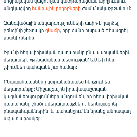
սոցիալական կացության վատթարացման արդյունքում
English
անցկացվող
հանրային բողոքների
ժամանակաշրջանում:
Русский
Զանգվածային անկարգությունների առիթ է դարձել
բենզինի շեշտակի
գնաճը
, որը ծանր հարված է հասցրել
ՀԵՏԵՎԵՔ ՄԵԶ
բնակիչներին:
Իրանի հեղափոխական դատարանը բնապահպաններին
մեղադրել է «թշնամական պետության՝ ԱՄՆ-ի հետ
շփումներ պահպանելու» համար:
«Ազատության» բոլոր կայքերը
Բնապահպանները կտրականապես հերքում են
մեղադրանքը: Միջազգային իրավապաշտպան
կազմակերպությունները պնդում են, որ հեղափոխական
դատարանը շինծու մեղադրանքներ է ներկայացրել
բնապահպաններին, և պահանջում են նրանց անհապաղ
ազատ արձակել: