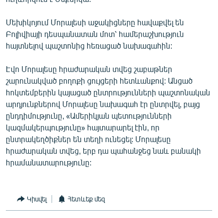
English
Մեխիկոյում Մորալեսի աջակիցները հավաքվել են
Русский
Բոլիվիայի դեսպանատան մոտ՝ համերաշխություն
հայտնելով պաշտոնից հեռացած նախագահին:
ՀԵՏԵՎԵՔ ՄԵԶ
Էվո Մորալեսը հրաժարական տվեց շաբաթներ
շարունակված բողոքի ցույցերի հետևանքով: Անցած
հոկտեմբերին կայացած ընտրությունների պաշտոնական
արդյունքներով Մորալեսը նախագահ էր ընտրվել, բայց
ընդդիմությունը, «Ամերիկյան պետությունների
«Ազատության» բոլոր կայքերը
կազմակերպությունը» հայտարարել էին, որ
ընտրակեղծիքներ են տեղի ունեցել: Մորալեսը
հրաժարական տվեց, երբ դա պահանջեց նաև բանակի
հրամանատարությունը:
Կիսվել
Հետևեք մեզ