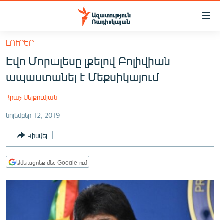
Մատչելիության
հղումներ
Անցնել
ԼՈՒՐԵՐ
հիմնական
ԱԶԱՏՈՒԹՅՈՒՆ TV
Էվո Մորալեսը լքելով Բոլիվիան
բովանդակությանը
ՀԱՅԱՍՏԱՆ
Անցնել
ապաստանել է Մեքսիկայում
հիմնական
ՔԱՂԱՔԱԿԱՆ
մենյուին
Հրաչ Մելքումյան
ԸՆՏՐՈՒԹՅՈՒՆՆԵՐ 2026
Որոնում
նոյեմբեր 12, 2019
ԻՐԱՎՈՒՆՔ
Կիսվել
ՀԱՍԱՐԱԿՈՒԹՅՈՒՆ
ՏՆՏԵՍՈՒԹՅՈՒՆ
Ավելացրեք մեզ Google-ում
ՂԱՐԱԲԱՂ
ՊԱՏԵՐԱԶՄԻ 6 ՇԱԲԱԹՆԵՐԸ
ՏԱՐԱԾԱՇՐՋԱՆ