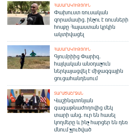
ՀԱՍԱՐԱԿՈՒԹՅՈՒՆ
Փախուստ ռուսական
զորամասից. ինչու է ռուսների
հոսքը Հայաստան կրկին
ակտիվացել
ՀԱՍԱՐԱԿՈՒԹՅՈՒՆ
Գյումրիից Փարիզ․
հայկական անօդաչուն
ներկայացվել է միջազգային
ցուցահանդեսում
ՏԱՐԱԾԱՇՐՋԱՆ
Վաշինգտոնյան
գագաթնաժողովից մեկ
տարի անց. ուր են հասել
կողմերը և ինչ հարցեր են դեռ
մնում չլուծված