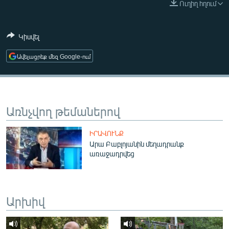
Ուղիղ հղում
ՄԻՋԱԶԳԱՅԻՆ
ՄՇԱԿՈՒՅԹ
Կիսվել
ՍՊՈՐՏ
Ավելացրեք մեզ Google-ում
ՄԵԿՆԱԲԱՆՈՒԹՅՈՒՆ
ՏՏ ԵՒ ԻՆՏԵՐՆԵՏ
ԿՈՐՈՆԱՎԻՐՈՒՍ
Առնչվող թեմաներով
ԱՐԽԻՎ
ԻՐԱՎՈՒՆՔ
ՏԵՍԱՆՅՈՒԹԵՐ
Արա Բաբլոյանին մեղադրանք
առաջադրվեց
ԲԱՆԱՎԵՃ
ՁԳՏԵԼՈՎ ԼԱՎԱԳՈՒՅՆԻՆ
ՓՈԴՔԱՍԹ
Արխիվ
Հայերեն