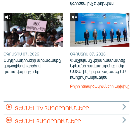
կգործեն. ինչ է փոխվում
ՕԳՈՍՏՈՍ 07, 2026
ՕԳՈՍՏՈՍ 07, 2026
Ընդդիմադիրների արձագանքը
Փաշինյանը վերահաստատեց
կաթողիկոսի գործով
Երևանի հավատարմությունը
դատավարությունը
ԵԱՏՄ-ին, կրկին բացառեց ԵՄ
հարցով հանրաքվեն
Բոլոր հեռարձակումների արխիվը
ՏԵՍՆԵԼ TV ՀԱՂՈՐԴՈՒՄՆԵՐԸ
ՏԵՍՆԵԼ ՀԱՂՈՐԴՈՒՄՆԵՐԸ