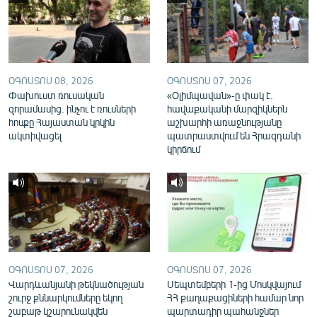
English
Русский
ՀԵՏԵՎԵՔ ՄԵԶ
ՕԳՈՍՏՈՍ 08, 2026
ՕԳՈՍՏՈՍ 07, 2026
Փախուստ ռուսական
«Օլիմպավան»-ը փակ է.
զորամասից. ինչու է ռուսների
հավաքականի մարզիկներն
հոսքը Հայաստան կրկին
աշխարհի առաջնությանը
ակտիվացել
պատրաստվում են Հրազդանի
կիրճում
«Ազատության» բոլոր կայքերը
ՕԳՈՍՏՈՍ 07, 2026
ՕԳՈՍՏՈՍ 07, 2026
Վարդևանյանի թեկնածության
Սեպտեմբերի 1-ից Մոսկվայում
շուրջ քննարկումները եկող
ՀՀ քաղաքացիների համար նոր
շաբաթ կշարունակվեն
պարտադիր պահանջներ