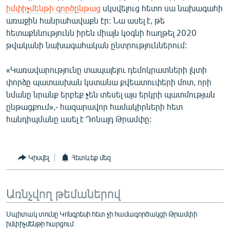
իմփիչմենթի գործընթաց
սկսվելուց հետո սա նախագահի
English
առաջին հանրահավաքն էր: Նա ասել է, թե
Русский
հետաքննությունն իրեն միայն կօգնի հաղթել 2020
թվականի նախագահական ընտրություններում:
ՀԵՏԵՎԵՔ ՄԵԶ
«Կառավարությունը տապալելու դեմոկրատների լկտի
փորձը պատասխան կստանա քվեատուփերի մոտ, որի
նմանը նրանք երբեք չեն տեսել այս երկրի պատմության
ընթացքում»,- հազարավոր համակիրների հետ
հանդիպմանը ասել է Դոնալդ Թրամփը:
«Ազատության» բոլոր կայքերը
Կիսվել
Հետևեք մեզ
Առնչվող թեմաներով
Սպիտակ տունը Կոնգրեսի հետ չի համագործակցի Թրամփի
իմփիչմենթի հարցում