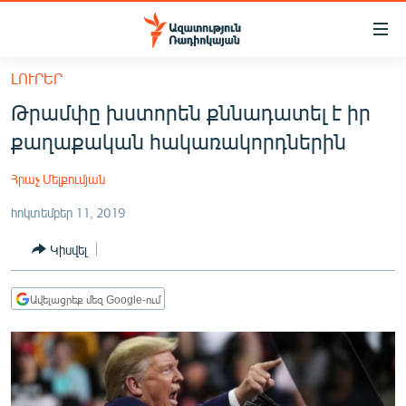
Մատչելիության
հղումներ
Անցնել
ԼՈՒՐԵՐ
հիմնական
ԱԶԱՏՈՒԹՅՈՒՆ TV
Թրամփը խստորեն քննադատել է իր
բովանդակությանը
ՀԱՅԱՍՏԱՆ
Անցնել
քաղաքական հակառակորդներին
հիմնական
ՔԱՂԱՔԱԿԱՆ
մենյուին
Հրաչ Մելքումյան
ԸՆՏՐՈՒԹՅՈՒՆՆԵՐ 2026
Որոնում
հոկտեմբեր 11, 2019
ԻՐԱՎՈՒՆՔ
Կիսվել
ՀԱՍԱՐԱԿՈՒԹՅՈՒՆ
ՏՆՏԵՍՈՒԹՅՈՒՆ
Ավելացրեք մեզ Google-ում
ՂԱՐԱԲԱՂ
ՊԱՏԵՐԱԶՄԻ 6 ՇԱԲԱԹՆԵՐԸ
ՏԱՐԱԾԱՇՐՋԱՆ