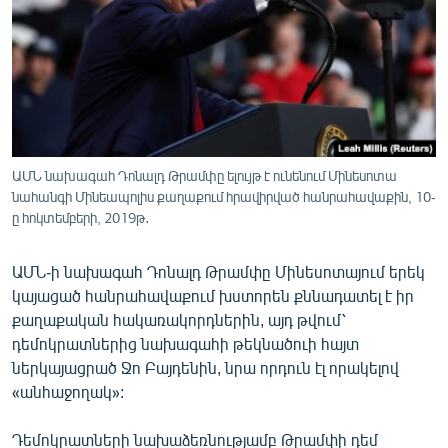
ՄԻՋԱԶԳԱՅԻՆ
ՄՇԱԿՈՒՅԹ
ՍՊՈՐՏ
ՄԵԿՆԱԲԱՆՈՒԹՅՈՒՆ
ՏՏ ԵՒ ԻՆՏԵՐՆԵՏ
ԱՄՆ նախագահ Դոնալդ Թրամփը ելույթ է ունենում Մինեսոտա
ԿՈՐՈՆԱՎԻՐՈՒՍ
նահանգի Մինեապոլիս քաղաքում հրավիրված հանրահավաքին, 10-
ը հոկտեմբերի, 2019թ․
ԱՐԽԻՎ
ՏԵՍԱՆՅՈՒԹԵՐ
ԱՄՆ-ի նախագահ Դոնալդ Թրամփը Մինեսոտայում երեկ
կայացած հանրահավաքում խստորեն քննադատել է իր
ԲԱՆԱՎԵՃ
քաղաքական հակառակորդներին, այդ թվում՝
ՁԳՏԵԼՈՎ ԼԱՎԱԳՈՒՅՆԻՆ
դեմոկրատներից նախագահի թեկնածուի հայտ
ներկայացրած Ջո Բայդենին, նրա որդուն էլ որակելով
ՓՈԴՔԱՍԹ
«անհաջողակ»:
Հայերեն
Դեմոկրատների նախաձեռնությամբ Թրամփի դեմ