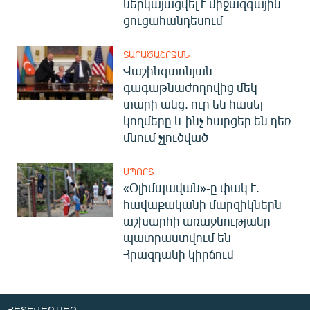
ներկայացվել է միջազգային
ցուցահանդեսում
ՏԱՐԱԾԱՇՐՋԱՆ
Վաշինգտոնյան
գագաթնաժողովից մեկ
տարի անց. ուր են հասել
կողմերը և ինչ հարցեր են դեռ
մնում չլուծված
ՍՊՈՐՏ
«Օլիմպավան»-ը փակ է.
հավաքականի մարզիկներն
աշխարհի առաջնությանը
պատրաստվում են
Հրազդանի կիրճում
ՀԵՏԵՎԵՔ ՄԵԶ