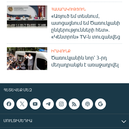
ՀԱՍԱՐԱԿՈՒԹՅՈՒՆ
«Առյուծ եմ տեսնում,
ասոցացնում եմ Ծառուկյանի
ընկերությունների հետ».
«Կենտրոն» TV-ն տուգանվեց
ԻՐԱՎՈՒՆՔ
Ծառուկյանին նոր՝ 3-րդ
մեղադրանքն է առաջադրվել
ՀԵՏԵՎԵՔ ՄԵԶ
ՄՈՒԼՏԻՄԵԴԻԱ