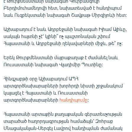
է Թուրքմենստանի նախագահ Գուրբանգուլի
English
Բերդիմուհամեդովի հետ, նախատեսված է հանդիպում
նաև Ուզբեկստանի նախագահ Շավքաթ Միրզիյոևի հետ:
Русский
Աշխաբադում է նաև Ադրբեջանի նախագահ Իլհամ Ալիևը,
ՀԵՏԵՎԵՔ ՄԵԶ
սակայն հայտնի չէ՝ կլինի՞ ոչ պաշտոնական շփում
Հայաստանի և Ադրբեջանի ղեկավարների միջև, թե՞ ոչ:
Երեկ Թուրքմենստանի մայրաքաղաք է ժամանել նաև
Ռուսաստանի նախագահ Վլադիմիր Պուտինը:
«Ազատության» բոլոր կայքերը
Հինգշաբթի օրը Աշխաբադում ԱՊՀ
արտգործնախարարների խորհրդի նիստի շրջանակում
կայացել է Հայաստանի և Ռուսաստանի
արտգործնախարարների
հանդիպումը
:
Հայաստանի արտաքին քաղաքական գերատեսչության
տարածած հաղորդագրության համաձայն՝ Զոհրաբ
Մնացականյան-Սերգեյ Լավրով հանդիպման ժամանակ