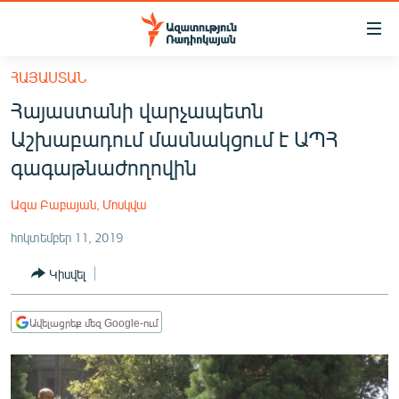
Մատչելիության
հղումներ
Անցնել
ՀԱՅԱՍՏԱՆ
հիմնական
ԱԶԱՏՈՒԹՅՈՒՆ TV
Հայաստանի վարչապետն
բովանդակությանը
ՀԱՅԱՍՏԱՆ
Անցնել
Աշխաբադում մասնակցում է ԱՊՀ
հիմնական
ՔԱՂԱՔԱԿԱՆ
գագաթնաժողովին
մենյուին
ԸՆՏՐՈՒԹՅՈՒՆՆԵՐ 2026
Որոնում
Ազա Բաբայան, Մոսկվա
ԻՐԱՎՈՒՆՔ
հոկտեմբեր 11, 2019
ՀԱՍԱՐԱԿՈՒԹՅՈՒՆ
Կիսվել
ՏՆՏԵՍՈՒԹՅՈՒՆ
ՂԱՐԱԲԱՂ
Ավելացրեք մեզ Google-ում
ՊԱՏԵՐԱԶՄԻ 6 ՇԱԲԱԹՆԵՐԸ
ՏԱՐԱԾԱՇՐՋԱՆ