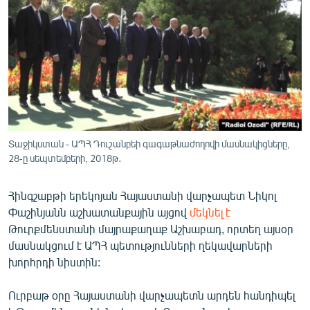
ՄԻՋԱԶԳԱՅԻՆ
ՄՇԱԿՈՒՅԹ
ՍՊՈՐՏ
ՄԵԿՆԱԲԱՆՈՒԹՅՈՒՆ
ՏՏ ԵՒ ԻՆՏԵՐՆԵՏ
ԿՈՐՈՆԱՎԻՐՈՒՍ
Տաջիկստան - ԱՊՀ Դուշանբեի գագաթնաժողովի մասնակիցները,
28-ը սեպտեմբերի, 2018թ․
ԱՐԽԻՎ
ՏԵՍԱՆՅՈՒԹԵՐ
Հինգշաբթի երեկոյան Հայաստանի վարչապետ Նիկոլ
ԲԱՆԱՎԵՃ
Փաշինյանն աշխատանքային այցով
մեկնել է
Թուրքմենստանի մայրաքաղաք Աշխաբադ, որտեղ այսօր
ՁԳՏԵԼՈՎ ԼԱՎԱԳՈՒՅՆԻՆ
մասնակցում է ԱՊՀ պետությունների ղեկավարների
ՓՈԴՔԱՍԹ
խորհրդի նիստին:
Ուրբաթ օրը Հայաստանի վարչապետն արդեն հանդիպել
Հայերեն