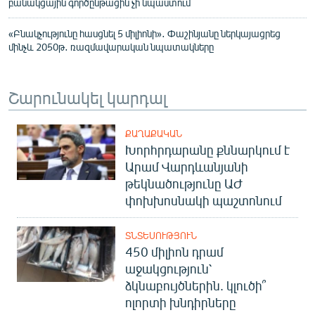
բանակցային գործընթացին չի նպաստում
«Բնակչությունը հասցնել 5 միլիոնի»․ Փաշինյանը ներկայացրեց
մինչև 2050թ․ ռազմավարական նպատակները
Շարունակել կարդալ
ՔԱՂԱՔԱԿԱՆ
Խորհրդարանը քննարկում է
Արամ Վարդևանյանի
թեկնածությունը ԱԺ
փոխխոսնակի պաշտոնում
ՏՆՏԵՍՈՒԹՅՈՒՆ
450 միլիոն դրամ
աջակցություն՝
ձկնաբույծներին. կլուծի՞
ոլորտի խնդիրները