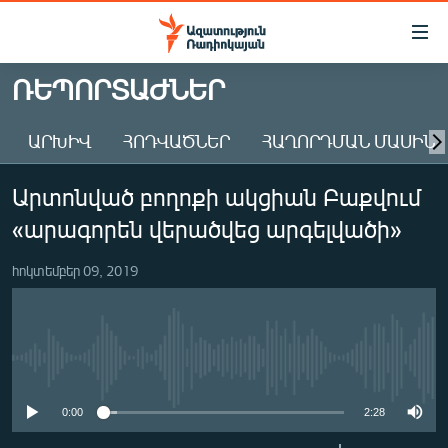
Մատչելիության
հղումներ
Անցնել
ՌԵՊՈՐՏԱԺՆԵՐ
հիմնական
ԱԶԱՏՈՒԹՅՈՒՆ TV
բովանդակությանը
ԱՐԽԻՎ
ՀՈԴՎԱԾՆԵՐ
ՀԱՂՈՐԴՄԱՆ ՄԱՍԻՆ
ՀԱՅԱՍՏԱՆ
Անցնել
հիմնական
ՔԱՂԱՔԱԿԱՆ
Արտոնված բողոքի ակցիան Բաքվում
մենյուին
ԸՆՏՐՈՒԹՅՈՒՆՆԵՐ 2026
Որոնում
«արագորեն վերածվեց արգելվածի»
ԻՐԱՎՈՒՆՔ
հոկտեմբեր 09, 2019
ՀԱՍԱՐԱԿՈՒԹՅՈՒՆ
ՏՆՏԵՍՈՒԹՅՈՒՆ
ՂԱՐԱԲԱՂ
No media source currently available
ՊԱՏԵՐԱԶՄԻ 6 ՇԱԲԱԹՆԵՐԸ
0:00
2:28
ՏԱՐԱԾԱՇՐՋԱՆ