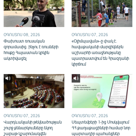
English
Русский
ՀԵՏԵՎԵՔ ՄԵԶ
ՕԳՈՍՏՈՍ 08, 2026
ՕԳՈՍՏՈՍ 07, 2026
Փախուստ ռուսական
«Օլիմպավան»-ը փակ է.
զորամասից. ինչու է ռուսների
հավաքականի մարզիկներն
հոսքը Հայաստան կրկին
աշխարհի առաջնությանը
ակտիվացել
պատրաստվում են Հրազդանի
կիրճում
«Ազատության» բոլոր կայքերը
ՕԳՈՍՏՈՍ 07, 2026
ՕԳՈՍՏՈՍ 07, 2026
Վարդևանյանի թեկնածության
Սեպտեմբերի 1-ից Մոսկվայում
շուրջ քննարկումները եկող
ՀՀ քաղաքացիների համար նոր
շաբաթ կշարունակվեն
պարտադիր պահանջներ