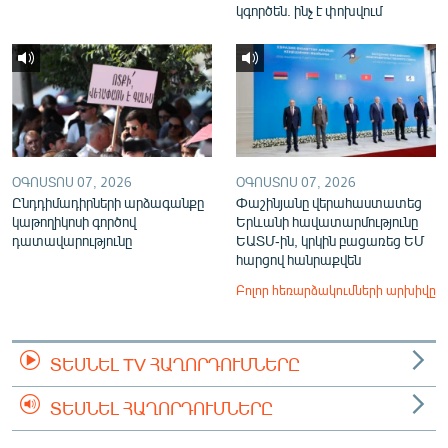
կգործեն. ինչ է փոխվում
ՕԳՈՍՏՈՍ 07, 2026
ՕԳՈՍՏՈՍ 07, 2026
Ընդդիմադիրների արձագանքը
Փաշինյանը վերահաստատեց
կաթողիկոսի գործով
Երևանի հավատարմությունը
դատավարությունը
ԵԱՏՄ-ին, կրկին բացառեց ԵՄ
հարցով հանրաքվեն
Բոլոր հեռարձակումների արխիվը
ՏԵՍՆԵԼ TV ՀԱՂՈՐԴՈՒՄՆԵՐԸ
ՏԵՍՆԵԼ ՀԱՂՈՐԴՈՒՄՆԵՐԸ