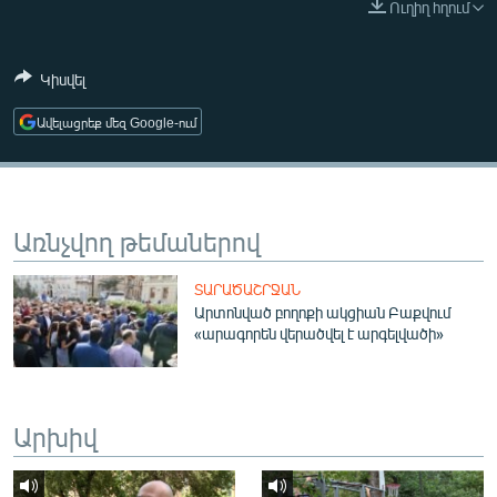
Ուղիղ հղում
ՄԻՋԱԶԳԱՅԻՆ
ՄՇԱԿՈՒՅԹ
Կիսվել
ՍՊՈՐՏ
Ավելացրեք մեզ Google-ում
ՄԵԿՆԱԲԱՆՈՒԹՅՈՒՆ
ՏՏ ԵՒ ԻՆՏԵՐՆԵՏ
ԿՈՐՈՆԱՎԻՐՈՒՍ
Առնչվող թեմաներով
ԱՐԽԻՎ
ՏԱՐԱԾԱՇՐՋԱՆ
ՏԵՍԱՆՅՈՒԹԵՐ
Արտոնված բողոքի ակցիան Բաքվում
«արագորեն վերածվել է արգելվածի»
ԲԱՆԱՎԵՃ
ՁԳՏԵԼՈՎ ԼԱՎԱԳՈՒՅՆԻՆ
ՓՈԴՔԱՍԹ
Արխիվ
Հայերեն