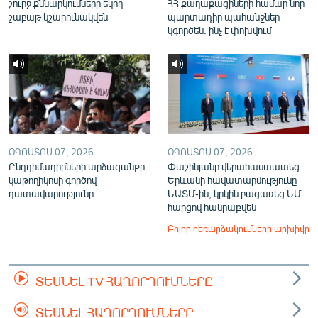
շուրջ քննարկումները եկող
ՀՀ քաղաքացիների համար նոր
շաբաթ կշարունակվեն
պարտադիր պահանջներ
կգործեն. ինչ է փոխվում
ՕԳՈՍՏՈՍ 07, 2026
ՕԳՈՍՏՈՍ 07, 2026
Ընդդիմադիրների արձագանքը
Փաշինյանը վերահաստատեց
կաթողիկոսի գործով
Երևանի հավատարմությունը
դատավարությունը
ԵԱՏՄ-ին, կրկին բացառեց ԵՄ
հարցով հանրաքվեն
Բոլոր հեռարձակումների արխիվը
ՏԵՍՆԵԼ TV ՀԱՂՈՐԴՈՒՄՆԵՐԸ
ՏԵՍՆԵԼ ՀԱՂՈՐԴՈՒՄՆԵՐԸ