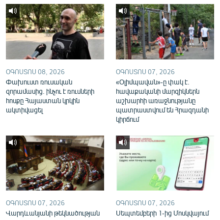
English
Русский
ՀԵՏԵՎԵՔ ՄԵԶ
ՕԳՈՍՏՈՍ 08, 2026
ՕԳՈՍՏՈՍ 07, 2026
Փախուստ ռուսական
«Օլիմպավան»-ը փակ է.
զորամասից. ինչու է ռուսների
հավաքականի մարզիկներն
հոսքը Հայաստան կրկին
աշխարհի առաջնությանը
ակտիվացել
պատրաստվում են Հրազդանի
«Ազատության» բոլոր կայքերը
կիրճում
ՕԳՈՍՏՈՍ 07, 2026
ՕԳՈՍՏՈՍ 07, 2026
Վարդևանյանի թեկնածության
Սեպտեմբերի 1-ից Մոսկվայում