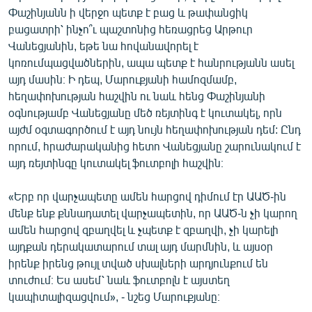
Փաշինյանն ի վերջո պետք է բաց և թափանցիկ
բացատրի՝ ինչո՞ւ պաշտոնից հեռացրեց Արթուր
Վանեցյանին, եթե նա հովանավորել է
կոռումպացվածներին, ապա պետք է հանրությանն ասել
այդ մասին։ Ի դեպ, Մարուքյանի համոզմամբ,
հեղափոխության հաշվին ու նաև հենց Փաշինյանի
օգնությամբ Վանեցյանը մեծ ռեյտինգ է կուտակել, որն
այժմ օգտագործում է այդ նույն հեղափոխության դեմ: Ընդ
որում, հրաժարականից հետո Վանեցյանը շարունակում է
այդ ռեյտինգը կուտակել ֆուտբոլի հաշվին։
«Երբ որ վարչապետը ամեն հարցով դիմում էր ԱԱԾ-ին
մենք ենք քննադատել վարչապետին, որ ԱԱԾ-ն չի կարող
ամեն հարցով զբաղվել և չպետք է զբաղվի, չի կարելի
այդքան դերակատարում տալ այդ մարմնին, և այսօր
իրենք իրենց թույլ տված սխալների արդյունքում են
տուժում։ Ես ասեմ՝ նաև ֆուտբոլն է այստեղ
կապիտալիզացվում», - նշեց Մարուքյանը։