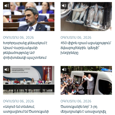
English
Русский
ՀԵՏԵՎԵՔ ՄԵԶ
ՕԳՈՍՏՈՍ 06, 2026
ՕԳՈՍՏՈՍ 06, 2026
Խորհրդարանը քննարկում է
450 միլիոն դրամ աջակցություն՝
Արամ Վարդևանյանի
ձկնաբույծներին. կմեղմի՞
թեկնածությունը ԱԺ
խնդիրները
փոխխոսնակի պաշտոնում
«Ազատության» բոլոր կայքերը
ՕԳՈՍՏՈՍ 06, 2026
ՕԳՈՍՏՈՍ 06, 2026
«Առյուծ եմ տեսնում,
Ծառուկյանին նոր՝ 3-րդ
ասոցացնում եմ Ծառուկյանի
մեղադրանքն է առաջադրվել