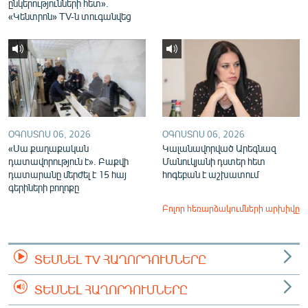
ընկերությունների հետ».
«Կենտրոն» TV-ն տուգանվեց
ՕԳՈՍՏՈՍ 06, 2026
ՕԳՈՍՏՈՍ 06, 2026
«Սա քաղաքական
Կալանավորված Արեգնազ
դատավորություն է». Բաքվի
Մանուկյանի դստեր հետ
դատարանը մերժել է 15 հայ
հոգեբան է աշխատում
գերիների բողոքը
Բոլոր հեռարձակումների արխիվը
ՏԵՍՆԵԼ TV ՀԱՂՈՐԴՈՒՄՆԵՐԸ
ՏԵՍՆԵԼ ՀԱՂՈՐԴՈՒՄՆԵՐԸ