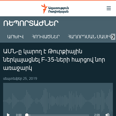
Մատչելիության
հղումներ
Անցնել
ՌԵՊՈՐՏԱԺՆԵՐ
հիմնական
ԱԶԱՏՈՒԹՅՈՒՆ TV
բովանդակությանը
ԱՐԽԻՎ
ՀՈԴՎԱԾՆԵՐ
ՀԱՂՈՐԴՄԱՆ ՄԱՍԻՆ
ՀԱՅԱՍՏԱՆ
Անցնել
հիմնական
ՔԱՂԱՔԱԿԱՆ
ԱՄՆ-ը կարող է Թուրքիային
մենյուին
ԸՆՏՐՈՒԹՅՈՒՆՆԵՐ 2026
Որոնում
ներկայացնել F-35-ների հարցով նոր
ԻՐԱՎՈՒՆՔ
առաջարկ
ՀԱՍԱՐԱԿՈՒԹՅՈՒՆ
սեպտեմբեր 25, 2019
ՏՆՏԵՍՈՒԹՅՈՒՆ
ՂԱՐԱԲԱՂ
ՊԱՏԵՐԱԶՄԻ 6 ՇԱԲԱԹՆԵՐԸ
No media source currently available
ՏԱՐԱԾԱՇՐՋԱՆ
0:00
2:09