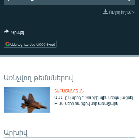
ՄԻՋԱԶԳԱՅԻՆ
Ուղիղ հղում
ՄՇԱԿՈՒՅԹ
ՍՊՈՐՏ
Կիսվել
ՄԵԿՆԱԲԱՆՈՒԹՅՈՒՆ
Ավելացրեք մեզ Google-ում
ՏՏ ԵՒ ԻՆՏԵՐՆԵՏ
ԿՈՐՈՆԱՎԻՐՈՒՍ
ԱՐԽԻՎ
Առնչվող թեմաներով
ՏԵՍԱՆՅՈՒԹԵՐ
ՏԱՐԱԾԱՇՐՋԱՆ
ԲԱՆԱՎԵՃ
ԱՄՆ-ը կարող է Թուրքիային ներկայացնել
F-35-ների հարցով նոր առաջարկ
ՁԳՏԵԼՈՎ ԼԱՎԱԳՈՒՅՆԻՆ
ՓՈԴՔԱՍԹ
Արխիվ
Հայերեն