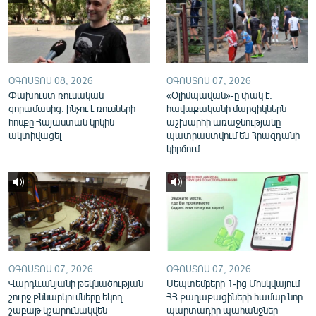
English
Русский
ՀԵՏԵՎԵՔ ՄԵԶ
ՕԳՈՍՏՈՍ 08, 2026
ՕԳՈՍՏՈՍ 07, 2026
Փախուստ ռուսական
«Օլիմպավան»-ը փակ է.
զորամասից. ինչու է ռուսների
հավաքականի մարզիկներն
հոսքը Հայաստան կրկին
աշխարհի առաջնությանը
ակտիվացել
պատրաստվում են Հրազդանի
կիրճում
«Ազատության» բոլոր կայքերը
ՕԳՈՍՏՈՍ 07, 2026
ՕԳՈՍՏՈՍ 07, 2026
Վարդևանյանի թեկնածության
Սեպտեմբերի 1-ից Մոսկվայում
շուրջ քննարկումները եկող
ՀՀ քաղաքացիների համար նոր
շաբաթ կշարունակվեն
պարտադիր պահանջներ