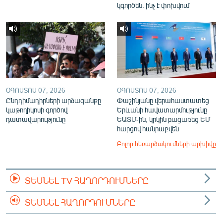
կգործեն. ինչ է փոխվում
ՕԳՈՍՏՈՍ 07, 2026
ՕԳՈՍՏՈՍ 07, 2026
Ընդդիմադիրների արձագանքը
Փաշինյանը վերահաստատեց
կաթողիկոսի գործով
Երևանի հավատարմությունը
դատավարությունը
ԵԱՏՄ-ին, կրկին բացառեց ԵՄ
հարցով հանրաքվեն
Բոլոր հեռարձակումների արխիվը
ՏԵՍՆԵԼ TV ՀԱՂՈՐԴՈՒՄՆԵՐԸ
ՏԵՍՆԵԼ ՀԱՂՈՐԴՈՒՄՆԵՐԸ