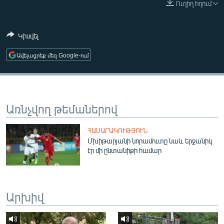
Ուղիղ հղում
ՄԻՋԱԶԳԱՅԻՆ
ՄՇԱԿՈՒՅԹ
Կիսվել
ՍՊՈՐՏ
Ավելացրեք մեզ Google-ում
ՄԵԿՆԱԲԱՆՈՒԹՅՈՒՆ
ՏՏ ԵՒ ԻՆՏԵՐՆԵՏ
ԿՈՐՈՆԱՎԻՐՈՒՍ
Առնչվող թեմաներով
ԱՐԽԻՎ
ՀԱՍԱՐԱԿՈՒԹՅՈՒՆ
ՏԵՍԱՆՅՈՒԹԵՐ
Մխիթարյանի նորամուտը նաև երջանիկ
էր մի ընտանիքի համար
ԲԱՆԱՎԵՃ
ՁԳՏԵԼՈՎ ԼԱՎԱԳՈՒՅՆԻՆ
ՓՈԴՔԱՍԹ
Արխիվ
Հայերեն