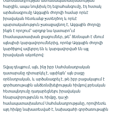
Սահմանադրության անհամապատասխանության
հարցին, ապա նույնիսկ էդ եզրահանգումը, էդ հստակ
արձանագրումը Ազգային ժողովի համար որևէ
իրավական հետևանք չստեղծող և որևէ
պարտականություն չառաջացնող է, Ազգային ժողովը
ինքն է որոշում՝ արդյոք նա կատարո՞ւմ
էհամապատասխան լրացումներ, թե՞ ձեռնպահ է մնում
այնպիսի կարգավորումներից, որոնք Ազգային ժողովի
կարծիքով ավելորդ են և կարգավորված են այլ
իրավական ակտերով:
Տվյալ դեպքում, այն, ինչ իբր Սահմանադրական
դատարանը դիտարկել է, այսինքն՝ այն բացը
օրենսդրական, և արձանագրել է, թե իբր բացակայում է
գործառութային անձեռնմխելիության հիմքով քրեական
հետապնդումը դադարեցնելու իրավական
հնարավորությունն ու հիմքը, դա չի
համապատասխանում Սահմանադրությանը, որովհետև
այդ հիմքը նախատեսված է, նախագահի գործառութային