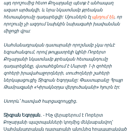
այդ որոշումից հետո Քոչարյանը պետք է անհապաղ
English
ազատ արձակվի, և նրա նկատմամբ քրեական
Русский
հետապնդումը դադարեցվի: Մյուսներն էլ
պնդում են
, որ
որոշումը չի ազդում նախկին նախագահի խափանման
միջոցի վրա:
ՀԵՏԵՎԵՔ ՄԵԶ
Սահմանադրական դատարանի որոշմամբ չկա որևէ
եզրահանգում, որով թույլատրելի կլինի Ռոբերտ
Քոչարյանի նկատմամբ քրեական հետապնդումը
դադարեցնելը, վստահեցնում է Մարտի 1-ի զոհերի
«Ազատության» բոլոր կայքերը
զոհերի իրավահաջորդների, տուժողների շահերի
ներկայացուցիչ Տիգրան Եգորյանը: Փաստաբանը Հրայր
Թամրազյանի «Կիրակնօրյա վերլուծականի» հյուրն էր:
Ստորև՝ հատված հարցազրույցից․
Տիգրան Եգորյան
․ - Ինչ վերաբերում է Ռոբերտ
Քոչարյանի պաշտպանների կողմից մեկնաբանվող՝
Սահմանադրական դատարանի անունից հրապարակված