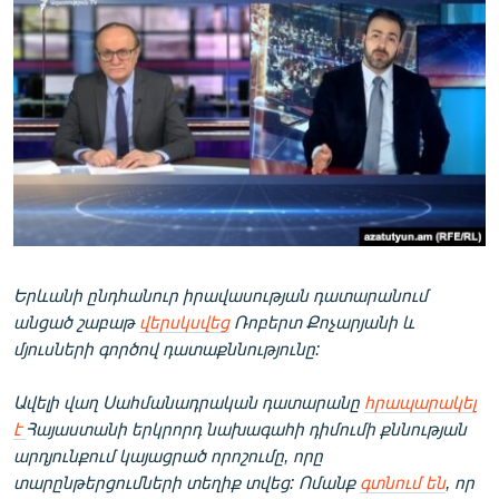
ՄԻՋԱԶԳԱՅԻՆ
ՄՇԱԿՈՒՅԹ
ՍՊՈՐՏ
ՄԵԿՆԱԲԱՆՈՒԹՅՈՒՆ
ՏՏ ԵՒ ԻՆՏԵՐՆԵՏ
ԿՈՐՈՆԱՎԻՐՈՒՍ
ԱՐԽԻՎ
Երևանի ընդհանուր իրավասության դատարանում
ՏԵՍԱՆՅՈՒԹԵՐ
անցած շաբաթ
վերսկսվեց
Ռոբերտ Քոչարյանի և
ԲԱՆԱՎԵՃ
մյուսների գործով դատաքննությունը:
ՁԳՏԵԼՈՎ ԼԱՎԱԳՈՒՅՆԻՆ
Ավելի վաղ Սահմանադրական դատարանը
հրապարակել
ՓՈԴՔԱՍԹ
է
Հայաստանի երկրորդ նախագահի դիմումի քննության
արդյունքում կայացրած որոշումը, որը
Հայերեն
տարընթերցումների տեղիք տվեց: Ոմանք
գտնում են
, որ