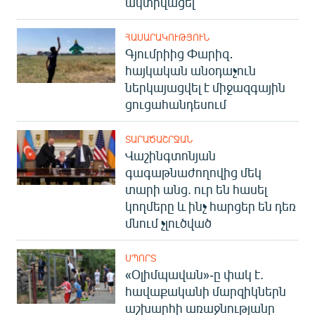
ակտիվացել
ՀԱՍԱՐԱԿՈՒԹՅՈՒՆ
Գյումրիից Փարիզ․
հայկական անօդաչուն
ներկայացվել է միջազգային
ցուցահանդեսում
ՏԱՐԱԾԱՇՐՋԱՆ
Վաշինգտոնյան
գագաթնաժողովից մեկ
տարի անց. ուր են հասել
կողմերը և ինչ հարցեր են դեռ
մնում չլուծված
ՍՊՈՐՏ
«Օլիմպավան»-ը փակ է.
հավաքականի մարզիկներն
աշխարհի առաջնությանը