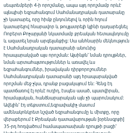
սեպտեմբերի 4-ի որոշմանը, ապա այդ որոշմամբ որևէ
այնպիսի եզրահանգում Սահմանադրական դատարանը
չի կատարել, որը հիմք ընդունելով և որին հղում
կատարելով հնարավոր և թույլատրելի կլինի դադարեցնել
Ռոբերտ Քոչարյանի նկատմամբ քրեական հետապնդումը
և ազատել նրան արգելանքից: Սա անհնարին մեկնություն
է Սահմանադրական դատարանի անունից
հրապարակված այս որոշման: Այսինքն՝ նման դրույթներ,
նման արտահայտություններ և առավել ևս
եզրահանգումներ, իրավական դիրքորոշումներ
Սահմանադրական դատարանի այդ հրապարակված
որոշման մեջ չկա, դրանք բացակայում են: Հենց էդ
պատճառով էլ որևէ ուղիղ, էսպես ասած, պատվիրան,
հրամայական, հանձնարարական այն չի պարունակում:
Ավելին՝ էդ տեքստում,եզրափակիչ մասում
ամենակոնկրետ նշված եզրահանգումը և միտքը, որը
վերաբերում է Քրեական դատավարության [օրենսգրքի]
35-րդ հոդվածում համապատասխան դրույթի բացի՝