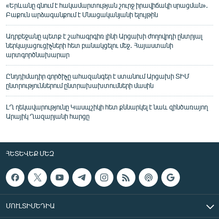
«Երևանը գնում է հակամարտության շուրջ իրավիճակի սրացման»․
Բաքուն արձագանքում է Մնացականյանի ելույթին
Ադրբեջանը պետք է շահագրգիռ լինի Արցախի ժողովրդի ընտրյալ
ներկայացուցիչների հետ բանակցելու մեջ․ Հայաստանի
արտգործնախարար
Ընդդիմադիր գործիչը ահազանգեր է ստանում Արցախի ՏԻՄ
ընտրություններում ընտրախախտումների մասին
ԼՂ ղեկավարությունը Կասպշիկի հետ քննարկել է նաև զինծառայող
Արայիկ Ղազարյանի հարցը
ՀԵՏԵՎԵՔ ՄԵԶ
ՄՈՒԼՏԻՄԵԴԻԱ