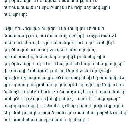
գործընթացում ստացած ժառանգությունը և
English
ընդհանրապես Ղարաբաղյան հարցի միջազգային
ընկալումը:
Русский
«Այն, որ Արցախի հարցում կուտակվում է ծանր
ՀԵՏԵՎԵՔ ՄԵԶ
ժառանգություն, սա փաստացի բոլորիս աչքի առաջ է
տեղի ունենում, և այս ժառանգությունը կուտակվել է
գործնականում անմիջապես հրադադարից,
պատերազմից հետո, երբ սկսվել է բանակցային
գործընթացը և դրանում հայկական կողմը ներգրավվել է՝
փաստացի ճանաչած լինելով Ադրբեջանի որոշակի
«Ազատության» բոլոր կայքերը
իրավունքը ազատագրված տարածքների նկատմամբ: Եվ
դրա դիմաց հայկական կողմի որևէ իրավունք Բաքուն չի
ճանաչել և մինչև հիմա չի ճանաչում, և այս հանգամանքը
ստեղծել է լրջագույն խնդիրներ», - ասում է Բադալյանը՝
պարզաբանելով․ ֊ «Այսինքն, մենք բանակցային պրոցես
ենք մտել այսպես ասած առևտրի առարկա դարձնելով մեր
իսկ ռազմական հաղթանակի մի մասը»: