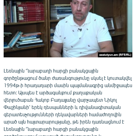
ՄԻՋԱԶԳԱՅԻՆ
ՄՇԱԿՈՒՅԹ
ՍՊՈՐՏ
ՄԵԿՆԱԲԱՆՈՒԹՅՈՒՆ
ՏՏ ԵՒ ԻՆՏԵՐՆԵՏ
ԿՈՐՈՆԱՎԻՐՈՒՍ
Լեռնային Ղարաբաղի հարցի բանակցային
ԱՐԽԻՎ
գործընթացում ծանր ժառանգությունը սկսել է կուտակվել
ՏԵՍԱՆՅՈՒԹԵՐ
1994թ֊ի հրադադարի մասին պայմանագրից անմիջապես
հետո: Այսպես է արձագանքում քաղաքական
ԲԱՆԱՎԵՃ
վերլուծաբան Հակոբ Բադալյանը վարչապետ Նիկոլ
ՁԳՏԵԼՈՎ ԼԱՎԱԳՈՒՅՆԻՆ
Փաշինյանի՝ երեկ դեսպանների և դիվանագիտական
գերատեսչությունների ղեկավարների համաժողովին
ՓՈԴՔԱՍԹ
արած այն հայտարարությանը, թե իրեն դառնացնում է
Լեռնային Ղարաբաղի հարցի բանակցային
Հայերեն