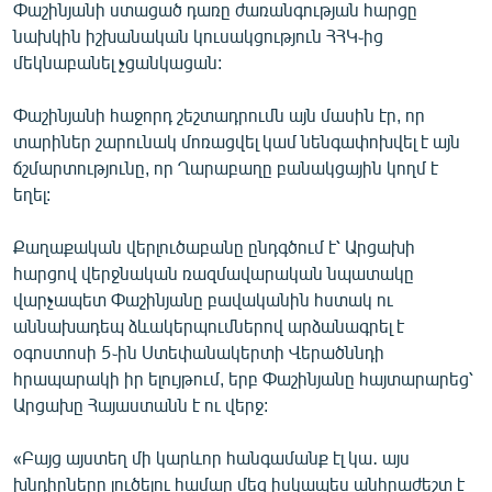
Փաշինյանի ստացած դառը ժառանգության հարցը
նախկին իշխանական կուսակցություն ՀՀԿ֊ից
մեկնաբանել չցանկացան:
Փաշինյանի հաջորդ շեշտադրումն այն մասին էր, որ
տարիներ շարունակ մոռացվել կամ նենգափոխվել է այն
ճշմարտությունը, որ Ղարաբաղը բանակցային կողմ է
եղել:
Քաղաքական վերլուծաբանը ընդգծում է՝ Արցախի
հարցով վերջնական ռազմավարական նպատակը
վարչապետ Փաշինյանը բավականին հստակ ու
աննախադեպ ձևակերպումներով արձանագրել է
օգոստոսի 5֊ին Ստեփանակերտի Վերածննդի
հրապարակի իր ելույթում, երբ Փաշինյանը հայտարարեց՝
Արցախը Հայաստանն է ու վերջ:
«Բայց այստեղ մի կարևոր հանգամանք էլ կա․ այս
խնդիրները լուծելու համար մեզ իսկապես անհրաժեշտ է