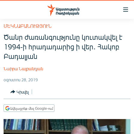
Մատչելիության
հղումներ
Անցնել
ՄԵԿՆԱԲԱՆՈՒԹՅՈՒՆ
հիմնական
ԱԶԱՏՈՒԹՅՈՒՆ TV
Ծանր ժառանգությունը կուտակվել է
բովանդակությանը
ՀԱՅԱՍՏԱՆ
Անցնել
1994-ի հրադադարից ի վեր․ Հակոբ
հիմնական
ՔԱՂԱՔԱԿԱՆ
Բադալյան
մենյուին
ԸՆՏՐՈՒԹՅՈՒՆՆԵՐ 2026
Որոնում
Նաիրա Նալբանդյան
ԻՐԱՎՈՒՆՔ
օգոստոս 28, 2019
ՀԱՍԱՐԱԿՈՒԹՅՈՒՆ
Կիսվել
ՏՆՏԵՍՈՒԹՅՈՒՆ
ՂԱՐԱԲԱՂ
Ավելացրեք մեզ Google-ում
ՊԱՏԵՐԱԶՄԻ 6 ՇԱԲԱԹՆԵՐԸ
ՏԱՐԱԾԱՇՐՋԱՆ