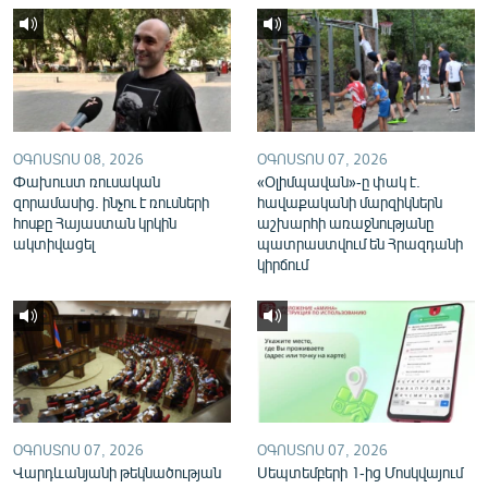
English
Русский
ՀԵՏԵՎԵՔ ՄԵԶ
ՕԳՈՍՏՈՍ 08, 2026
ՕԳՈՍՏՈՍ 07, 2026
Փախուստ ռուսական
«Օլիմպավան»-ը փակ է.
զորամասից. ինչու է ռուսների
հավաքականի մարզիկներն
հոսքը Հայաստան կրկին
աշխարհի առաջնությանը
ակտիվացել
պատրաստվում են Հրազդանի
«Ազատության» բոլոր կայքերը
կիրճում
ՕԳՈՍՏՈՍ 07, 2026
ՕԳՈՍՏՈՍ 07, 2026
Վարդևանյանի թեկնածության
Սեպտեմբերի 1-ից Մոսկվայում