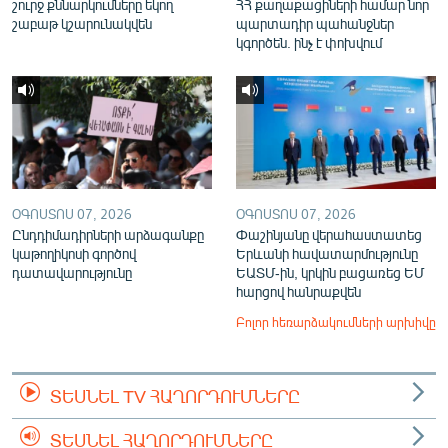
շուրջ քննարկումները եկող
ՀՀ քաղաքացիների համար նոր
շաբաթ կշարունակվեն
պարտադիր պահանջներ
կգործեն. ինչ է փոխվում
ՕԳՈՍՏՈՍ 07, 2026
ՕԳՈՍՏՈՍ 07, 2026
Ընդդիմադիրների արձագանքը
Փաշինյանը վերահաստատեց
կաթողիկոսի գործով
Երևանի հավատարմությունը
դատավարությունը
ԵԱՏՄ-ին, կրկին բացառեց ԵՄ
հարցով հանրաքվեն
Բոլոր հեռարձակումների արխիվը
ՏԵՍՆԵԼ TV ՀԱՂՈՐԴՈՒՄՆԵՐԸ
ՏԵՍՆԵԼ ՀԱՂՈՐԴՈՒՄՆԵՐԸ