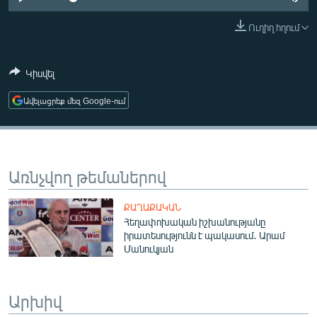
ՄԻՋԱԶԳԱՅԻՆ
Ուղիղ հղում
ՄՇԱԿՈՒՅԹ
ՍՊՈՐՏ
Կիսվել
ՄԵԿՆԱԲԱՆՈՒԹՅՈՒՆ
Ավելացրեք մեզ Google-ում
ՏՏ ԵՒ ԻՆՏԵՐՆԵՏ
ԿՈՐՈՆԱՎԻՐՈՒՍ
ԱՐԽԻՎ
Առնչվող թեմաներով
ՏԵՍԱՆՅՈՒԹԵՐ
ՔԱՂԱՔԱԿԱՆ
ԲԱՆԱՎԵՃ
Հեղափոխական իշխանությանը
իրատեսությունն է պակասում․ Արամ
ՁԳՏԵԼՈՎ ԼԱՎԱԳՈՒՅՆԻՆ
Մանուկյան
ՓՈԴՔԱՍԹ
Արխիվ
Հայերեն