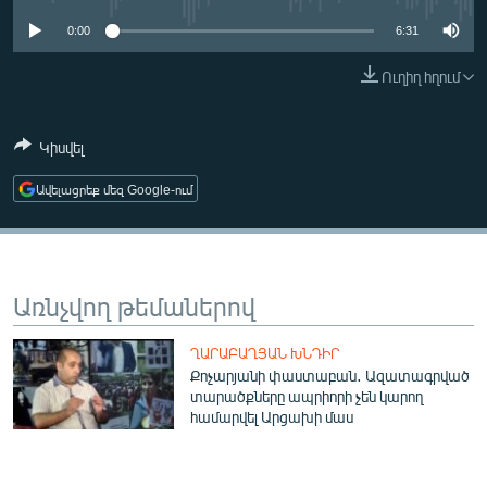
ՄԻՋԱԶԳԱՅԻՆ
0:00
6:31
ՄՇԱԿՈՒՅԹ
Ուղիղ հղում
ՍՊՈՐՏ
ՄԵԿՆԱԲԱՆՈՒԹՅՈՒՆ
Կիսվել
ՏՏ ԵՒ ԻՆՏԵՐՆԵՏ
Ավելացրեք մեզ Google-ում
ԿՈՐՈՆԱՎԻՐՈՒՍ
ԱՐԽԻՎ
ՏԵՍԱՆՅՈՒԹԵՐ
Առնչվող թեմաներով
ԲԱՆԱՎԵՃ
ՂԱՐԱԲԱՂՅԱՆ ԽՆԴԻՐ
ՁԳՏԵԼՈՎ ԼԱՎԱԳՈՒՅՆԻՆ
Քոչարյանի փաստաբան․ Ազատագրված
տարածքները ապրիորի չեն կարող
ՓՈԴՔԱՍԹ
համարվել Արցախի մաս
Հայերեն