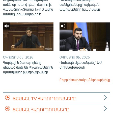
ամեն օր ոտքով դեպի մայրուղի.
սանկցիաները հայկական
Վանաձորի «Տարոն 1»-ը 3 ամիս
ապրանքների նկատմամբ
առանց տրանսպորտի է
ՕԳՈՍՏՈՍ 05, 2026
ՕԳՈՍՏՈՍ 05, 2026
Հարկային ծառայողները
Վահագն Ալեքսանյանը՝ ԱԺ
զինված մտել են Քոչարյաններին
փոխնախագահ
պատկանող ընկերություններ
Բոլոր հեռարձակումների արխիվը
ՏԵՍՆԵԼ TV ՀԱՂՈՐԴՈՒՄՆԵՐԸ
ՏԵՍՆԵԼ ՀԱՂՈՐԴՈՒՄՆԵՐԸ