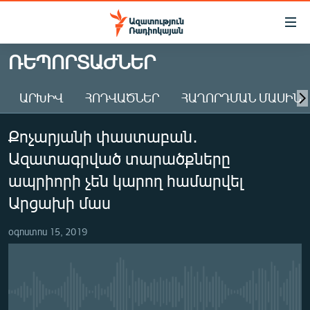
Մատչելիության
հղումներ
Անցնել
ՌԵՊՈՐՏԱԺՆԵՐ
հիմնական
ԱԶԱՏՈՒԹՅՈՒՆ TV
բովանդակությանը
ԱՐԽԻՎ
ՀՈԴՎԱԾՆԵՐ
ՀԱՂՈՐԴՄԱՆ ՄԱՍԻՆ
ՀԱՅԱՍՏԱՆ
Անցնել
հիմնական
ՔԱՂԱՔԱԿԱՆ
Քոչարյանի փաստաբան․
մենյուին
ԸՆՏՐՈՒԹՅՈՒՆՆԵՐ 2026
Որոնում
Ազատագրված տարածքները
ԻՐԱՎՈՒՆՔ
ապրիորի չեն կարող համարվել
ՀԱՍԱՐԱԿՈՒԹՅՈՒՆ
Արցախի մաս
ՏՆՏԵՍՈՒԹՅՈՒՆ
օգոստոս 15, 2019
ՂԱՐԱԲԱՂ
ՊԱՏԵՐԱԶՄԻ 6 ՇԱԲԱԹՆԵՐԸ
ՏԱՐԱԾԱՇՐՋԱՆ
No media source currently available