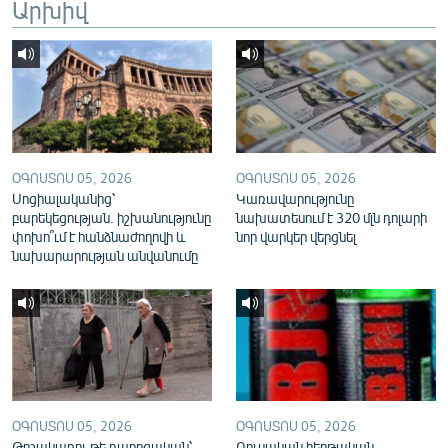
Արխիվ
English
Русский
ՀԵՏԵՎԵՔ ՄԵԶ
ՕԳՈՍՏՈՍ 05, 2026
ՕԳՈՍՏՈՍ 05, 2026
Սոցիալականից՝
Կառավարությունը
բարեկեցության. իշխանությունը
նախատեսում է 320 մլն դոլարի
փոխո՞ւմ է հանձնաժողովի և
նոր վարկեր վերցնել
«Ազատության» բոլոր կայքերը
նախարարության անվանումը
ՕԳՈՍՏՈՍ 05, 2026
ՕԳՈՍՏՈՍ 05, 2026
Թոշակառու թե դպրոցական՝
Ռուսական հերթական