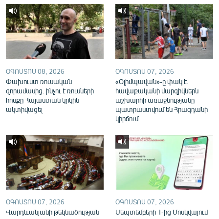
English
Русский
ՀԵՏԵՎԵՔ ՄԵԶ
ՕԳՈՍՏՈՍ 08, 2026
ՕԳՈՍՏՈՍ 07, 2026
Փախուստ ռուսական
«Օլիմպավան»-ը փակ է.
զորամասից. ինչու է ռուսների
հավաքականի մարզիկներն
հոսքը Հայաստան կրկին
աշխարհի առաջնությանը
ակտիվացել
պատրաստվում են Հրազդանի
«Ազատության» բոլոր կայքերը
կիրճում
ՕԳՈՍՏՈՍ 07, 2026
ՕԳՈՍՏՈՍ 07, 2026
Վարդևանյանի թեկնածության
Սեպտեմբերի 1-ից Մոսկվայում