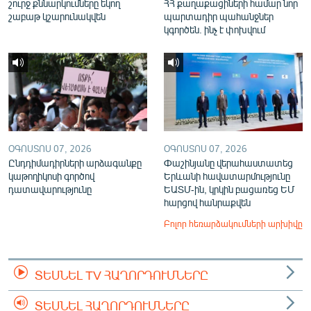
շուրջ քննարկումները եկող
ՀՀ քաղաքացիների համար նոր
շաբաթ կշարունակվեն
պարտադիր պահանջներ
կգործեն. ինչ է փոխվում
ՕԳՈՍՏՈՍ 07, 2026
ՕԳՈՍՏՈՍ 07, 2026
Ընդդիմադիրների արձագանքը
Փաշինյանը վերահաստատեց
կաթողիկոսի գործով
Երևանի հավատարմությունը
դատավարությունը
ԵԱՏՄ-ին, կրկին բացառեց ԵՄ
հարցով հանրաքվեն
Բոլոր հեռարձակումների արխիվը
ՏԵՍՆԵԼ TV ՀԱՂՈՐԴՈՒՄՆԵՐԸ
ՏԵՍՆԵԼ ՀԱՂՈՐԴՈՒՄՆԵՐԸ