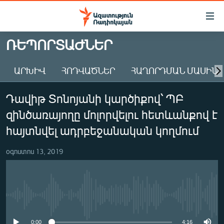
Մատչելիության
հղումներ
Անցնել
ՌԵՊՈՐՏԱԺՆԵՐ
հիմնական
ԱԶԱՏՈՒԹՅՈՒՆ TV
բովանդակությանը
ԱՐԽԻՎ
ՀՈԴՎԱԾՆԵՐ
ՀԱՂՈՐԴՄԱՆ ՄԱՍԻՆ
ՀԱՅԱՍՏԱՆ
Անցնել
հիմնական
ՔԱՂԱՔԱԿԱՆ
Դավիթ Տոնոյանի կարծիքով՝ ՊԲ
մենյուին
ԸՆՏՐՈՒԹՅՈՒՆՆԵՐ 2026
Որոնում
զինծառայողը մոլորվելու հետևանքով է
ԻՐԱՎՈՒՆՔ
հայտնվել ադրբեջանական կողմում
ՀԱՍԱՐԱԿՈՒԹՅՈՒՆ
օգոստոս 13, 2019
ՏՆՏԵՍՈՒԹՅՈՒՆ
ՂԱՐԱԲԱՂ
ՊԱՏԵՐԱԶՄԻ 6 ՇԱԲԱԹՆԵՐԸ
No media source currently available
ՏԱՐԱԾԱՇՐՋԱՆ
0:00
4:16