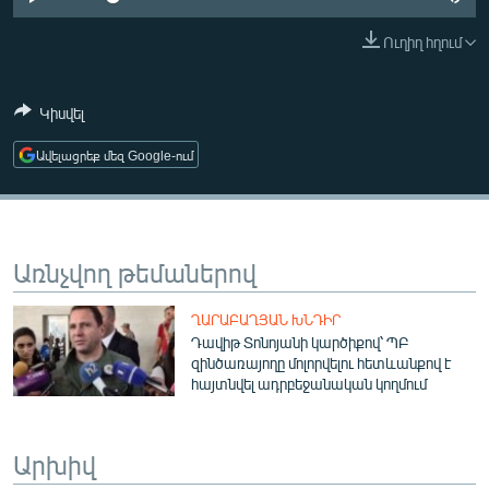
ՄԻՋԱԶԳԱՅԻՆ
Ուղիղ հղում
ՄՇԱԿՈՒՅԹ
ՍՊՈՐՏ
Կիսվել
ՄԵԿՆԱԲԱՆՈՒԹՅՈՒՆ
Ավելացրեք մեզ Google-ում
ՏՏ ԵՒ ԻՆՏԵՐՆԵՏ
ԿՈՐՈՆԱՎԻՐՈՒՍ
ԱՐԽԻՎ
Առնչվող թեմաներով
ՏԵՍԱՆՅՈՒԹԵՐ
ՂԱՐԱԲԱՂՅԱՆ ԽՆԴԻՐ
ԲԱՆԱՎԵՃ
Դավիթ Տոնոյանի կարծիքով՝ ՊԲ
զինծառայողը մոլորվելու հետևանքով է
ՁԳՏԵԼՈՎ ԼԱՎԱԳՈՒՅՆԻՆ
հայտնվել ադրբեջանական կողմում
ՓՈԴՔԱՍԹ
Արխիվ
Հայերեն