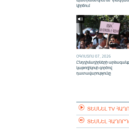
կիրճում
ՕԳՈՍՏՈՍ 07, 2026
Ընդդիմադիրների արձագան
կաթողիկոսի գործով
դատավարությունը
ՏԵՍՆԵԼ TV ՀԱՂ
ՏԵՍՆԵԼ ՀԱՂՈՐ