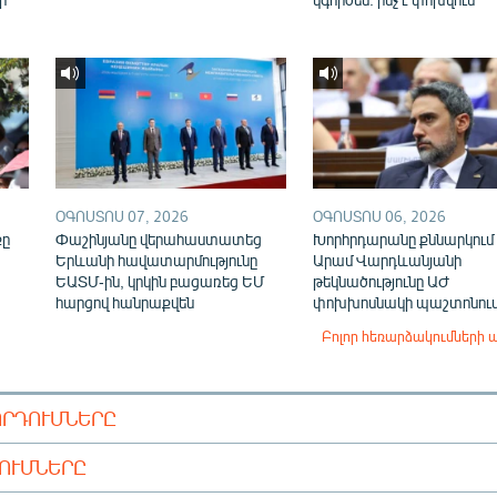
ՕԳՈՍՏՈՍ 07, 2026
ՕԳՈՍՏՈՍ 06, 2026
քը
Փաշինյանը վերահաստատեց
Խորհրդարանը քննարկում 
Երևանի հավատարմությունը
Արամ Վարդևանյանի
ԵԱՏՄ-ին, կրկին բացառեց ԵՄ
թեկնածությունը ԱԺ
հարցով հանրաքվեն
փոխխոսնակի պաշտոնու
Բոլոր հեռարձակումների 
ՈՐԴՈՒՄՆԵՐԸ
ԴՈՒՄՆԵՐԸ