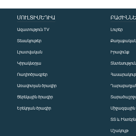
ՄՈՒԼՏԻՄԵԴԻԱ
ԲԱԺԻՆՆԵ
Ազատություն TV
Լուրեր
Տեսանյութեր
Քաղաքակա
Լրատվական
Իրավունք
Կիրակնօրյա
Տնտեսությու
Ռադիոծրագրեր
Հասարակութ
Առավոտյան ծրագիր
Ղարաբաղյան
Ցերեկային ծրագիր
Տարածաշրջ
Հայերեն
Երեկոյան ծրագիր
Միջազգային
English
ՏՏ և Ինտեր
Русский
Մշակույթ