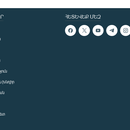
Ր
ՀԵՏԵՎԵՔ ՄԵԶ
ն
ն
յուն
 խնդիր
ան
նետ