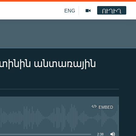
ՈՒՂԻՂ
ENG
ուտինին անտառային
EMBED
ble
2:38