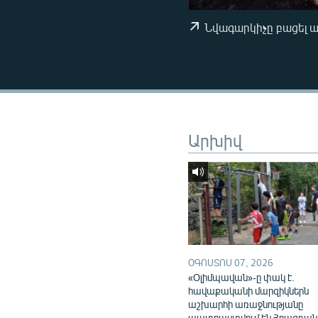
ՄԻՋԱԶԳԱՅԻՆ
ՄՇԱԿՈՒՅԹ
Նվագարկիչը բացել 
ՍՊՈՐՏ
ՄԵԿՆԱԲԱՆՈՒԹՅՈՒՆ
ՏՏ ԵՒ ԻՆՏԵՐՆԵՏ
ԿՈՐՈՆԱՎԻՐՈՒՍ
Արխիվ
ԱՐԽԻՎ
ՏԵՍԱՆՅՈՒԹԵՐ
ԲԱՆԱՎԵՃ
ՁԳՏԵԼՈՎ ԼԱՎԱԳՈՒՅՆԻՆ
ՓՈԴՔԱՍԹ
ՕԳՈՍՏՈՍ 07, 2026
«Օլիմպավան»-ը փակ է.
հավաքականի մարզիկներն
աշխարհի առաջնությանը
պատրաստվում են Հրազդան