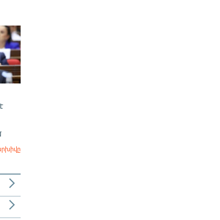
է
մ
արխիվը