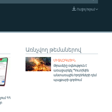
Ուղիղ հղում
EMBED
Առնչվող թեմաներով
ՄԻՋԱԶԳԱՅԻՆ
Թրամփը օգնություն է
առաջարկել Պուտինին
անտառային հրդեհների դեմ
պայքարի գործում
ում ՀՀ
ր