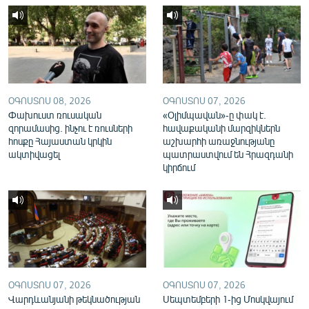
English
Русский
ՀԵՏԵՎԵՔ ՄԵԶ
ՕԳՈՍՏՈՍ 08, 2026
ՕԳՈՍՏՈՍ 07, 2026
Փախուստ ռուսական
«Օլիմպավան»-ը փակ է.
զորամասից. ինչու է ռուսների
հավաքականի մարզիկներն
հոսքը Հայաստան կրկին
աշխարհի առաջնությանը
ակտիվացել
պատրաստվում են Հրազդանի
«Ազատության» բոլոր կայքերը
կիրճում
ՕԳՈՍՏՈՍ 07, 2026
ՕԳՈՍՏՈՍ 07, 2026
Վարդևանյանի թեկնածության
Սեպտեմբերի 1-ից Մոսկվայում