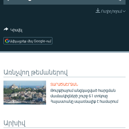
ՄԻՋԱԶԳԱՅԻՆ
Ուղիղ հղում
ՄՇԱԿՈՒՅԹ
ՍՊՈՐՏ
Կիսվել
ՄԵԿՆԱԲԱՆՈՒԹՅՈՒՆ
Ավելացրեք մեզ Google-ում
ՏՏ ԵՒ ԻՆՏԵՐՆԵՏ
ԿՈՐՈՆԱՎԻՐՈՒՍ
ԱՐԽԻՎ
Առնչվող թեմաներով
ՏԵՍԱՆՅՈՒԹԵՐ
ՏԱՐԱԾԱՇՐՋԱՆ
ԲԱՆԱՎԵՃ
Թուրքիայում անցկացված հարցման
մասնակիցների շուրջ 61 տոկոսը
ՁԳՏԵԼՈՎ ԼԱՎԱԳՈՒՅՆԻՆ
Հայաստանը սպառնալիք է համարում
ՓՈԴՔԱՍԹ
Արխիվ
Հայերեն