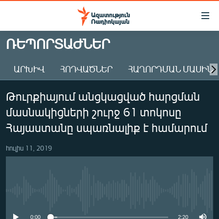
Մատչելիության
հղումներ
Անցնել
ՌԵՊՈՐՏԱԺՆԵՐ
հիմնական
ԱԶԱՏՈՒԹՅՈՒՆ TV
բովանդակությանը
ԱՐԽԻՎ
ՀՈԴՎԱԾՆԵՐ
ՀԱՂՈՐԴՄԱՆ ՄԱՍԻՆ
ՀԱՅԱՍՏԱՆ
Անցնել
հիմնական
ՔԱՂԱՔԱԿԱՆ
Թուրքիայում անցկացված հարցման
մենյուին
ԸՆՏՐՈՒԹՅՈՒՆՆԵՐ 2026
Որոնում
մասնակիցների շուրջ 61 տոկոսը
ԻՐԱՎՈՒՆՔ
Հայաստանը սպառնալիք է համարում
ՀԱՍԱՐԱԿՈՒԹՅՈՒՆ
հուլիս 11, 2019
ՏՆՏԵՍՈՒԹՅՈՒՆ
ՂԱՐԱԲԱՂ
ՊԱՏԵՐԱԶՄԻ 6 ՇԱԲԱԹՆԵՐԸ
No media source currently available
ՏԱՐԱԾԱՇՐՋԱՆ
0:00
2:20