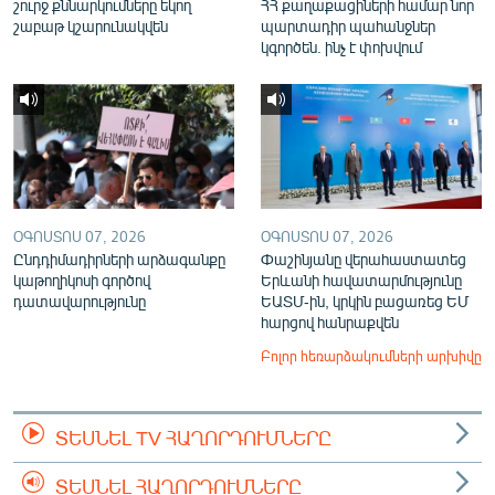
շուրջ քննարկումները եկող
ՀՀ քաղաքացիների համար նոր
շաբաթ կշարունակվեն
պարտադիր պահանջներ
կգործեն. ինչ է փոխվում
ՕԳՈՍՏՈՍ 07, 2026
ՕԳՈՍՏՈՍ 07, 2026
Ընդդիմադիրների արձագանքը
Փաշինյանը վերահաստատեց
կաթողիկոսի գործով
Երևանի հավատարմությունը
դատավարությունը
ԵԱՏՄ-ին, կրկին բացառեց ԵՄ
հարցով հանրաքվեն
Բոլոր հեռարձակումների արխիվը
ՏԵՍՆԵԼ TV ՀԱՂՈՐԴՈՒՄՆԵՐԸ
ՏԵՍՆԵԼ ՀԱՂՈՐԴՈՒՄՆԵՐԸ