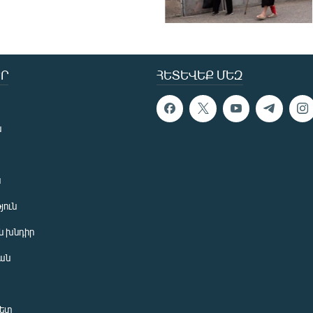
Ր
ՀԵՏԵՎԵՔ ՄԵԶ
ն
ն
յուն
 խնդիր
ան
նետ