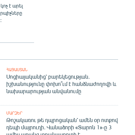
ոչ է արել
երպիչները
:
ՀԱՅԱՍՏԱՆ
Սոցիալականից՝ բարեկեցության.
իշխանությունը փոխո՞ւմ է հանձնաժողովի և
նախարարության անվանումը
ՄԱՐԶԵՐ
Թոշակառու թե դպրոցական՝ ամեն օր ոտքով
դեպի մայրուղի. Վանաձորի «Տարոն 1»-ը 3
ամիս առանց տրանսպորտի է