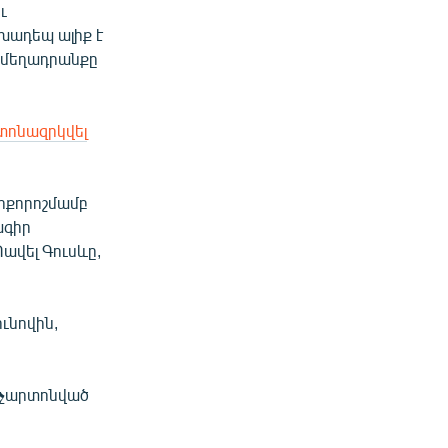
ւ
ախադեպ ալիք է
ւ մեղադրանքը
տոնազրկվել
րքորոշմամբ
ագիր
ավել Գուսևը,
ւնովին,
լ չարտոնված