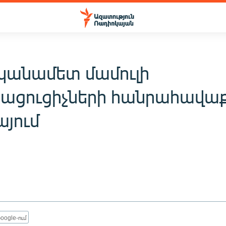
անամետ մամուլի
յացուցիչների հանրահավա
այում
oogle-ում