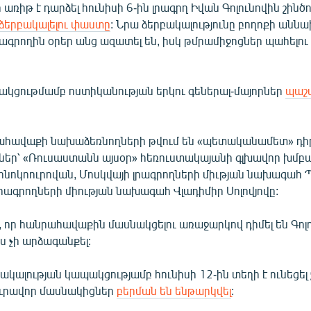
ռիթ է դարձել հունիսի 6-ին լրագրղ Իվան Գոլունովին շինծո
ձերբակալելու փաստը
: Նրա ձերբակալությունը բողոքի անն
րագրողին օրեր անց ազատել են, իսկ թմրամիջոցներ պահելո
պակցութմամբ ոստիկանության երկու գեներալ-մայորներ
պաշ
ահավաքի նախաձեռնողների թվում են «պետականամետ» դի
չներ՝ «Ռուսաստանն այսօր» հեռուստակայանի գլխավոր խմբ
նոկոուրովան, Մոսկվայի լրագրողների միւթյան նախագահ Պ
րագրողների միության նախագահ Վլադիմիր Սոլովյովը:
, որ հանրահավաքին մասնակցելու առաջարկով դիմել են Գոլո
ս չի արձագանքել:
բակալության կապակցությամբ հունիսի 12-ին տեղի է ունեցե
յուրավոր մասնակիցներ
բերման են ենթարկվել
: