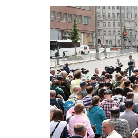
ՄԻՋԱԶԳԱՅԻՆ
ՄՇԱԿՈՒՅԹ
ՍՊՈՐՏ
ՄԵԿՆԱԲԱՆՈՒԹՅՈՒՆ
ՏՏ ԵՒ ԻՆՏԵՐՆԵՏ
ԿՈՐՈՆԱՎԻՐՈՒՍ
ԱՐԽԻՎ
ՏԵՍԱՆՅՈՒԹԵՐ
ԲԱՆԱՎԵՃ
ՁԳՏԵԼՈՎ ԼԱՎԱԳՈՒՅՆԻՆ
ՓՈԴՔԱՍԹ