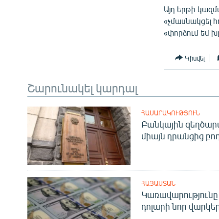
Այդ երթի կազմ
«չմասնակցել հ
«փորձում եմ խ
Կիսվել
Շարունակել կարդալ
ՀԱՍԱՐԱԿՈՒԹՅՈՒՆ
Բանկային զեղծարա
միայն դրանցից բող
ՀԱՅԱՍՏԱՆ
Կառավարությունը 
դոլարի նոր վարկեր