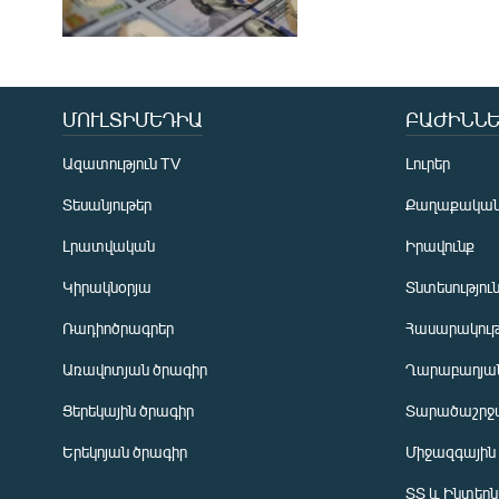
ՄՈՒԼՏԻՄԵԴԻԱ
ԲԱԺԻՆՆԵ
Ազատություն TV
Լուրեր
Տեսանյութեր
Քաղաքակա
Լրատվական
Իրավունք
Կիրակնօրյա
Տնտեսությու
Ռադիոծրագրեր
Հասարակութ
Առավոտյան ծրագիր
Ղարաբաղյան
Ցերեկային ծրագիր
Տարածաշրջ
Հայերեն
Երեկոյան ծրագիր
Միջազգային
English
ՏՏ և Ինտեր