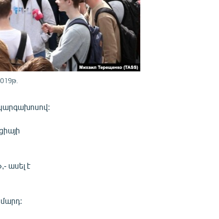
019թ.
» կարգախոսով:
ցիայի
- ասել է
 մարդ: