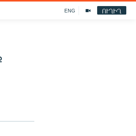
ՈՒՂԻՂ
ENG
ք