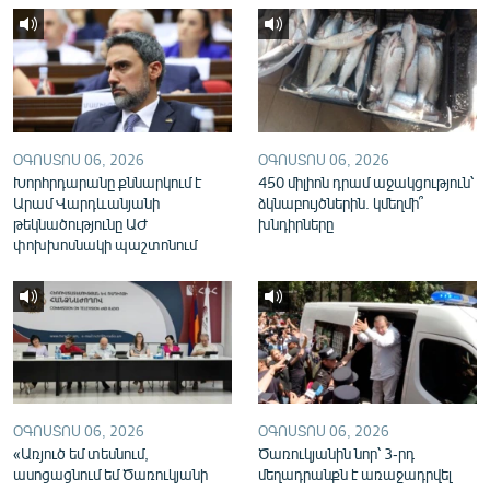
English
Русский
ՀԵՏԵՎԵՔ ՄԵԶ
ՕԳՈՍՏՈՍ 06, 2026
ՕԳՈՍՏՈՍ 06, 2026
Խորհրդարանը քննարկում է
450 միլիոն դրամ աջակցություն՝
Արամ Վարդևանյանի
ձկնաբույծներին. կմեղմի՞
թեկնածությունը ԱԺ
խնդիրները
փոխխոսնակի պաշտոնում
«Ազատության» բոլոր կայքերը
ՕԳՈՍՏՈՍ 06, 2026
ՕԳՈՍՏՈՍ 06, 2026
«Առյուծ եմ տեսնում,
Ծառուկյանին նոր՝ 3-րդ
ասոցացնում եմ Ծառուկյանի
մեղադրանքն է առաջադրվել