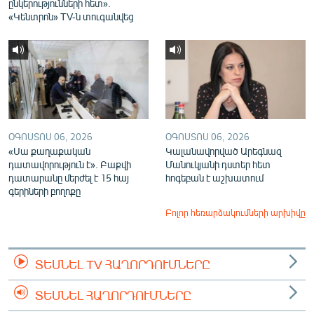
ընկերությունների հետ».
«Կենտրոն» TV-ն տուգանվեց
ՕԳՈՍՏՈՍ 06, 2026
ՕԳՈՍՏՈՍ 06, 2026
«Սա քաղաքական
Կալանավորված Արեգնազ
դատավորություն է». Բաքվի
Մանուկյանի դստեր հետ
դատարանը մերժել է 15 հայ
հոգեբան է աշխատում
գերիների բողոքը
Բոլոր հեռարձակումների արխիվը
ՏԵՍՆԵԼ TV ՀԱՂՈՐԴՈՒՄՆԵՐԸ
ՏԵՍՆԵԼ ՀԱՂՈՐԴՈՒՄՆԵՐԸ