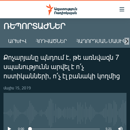
Մատչելիության
հղումներ
Անցնել
ՌԵՊՈՐՏԱԺՆԵՐ
հիմնական
ԱԶԱՏՈՒԹՅՈՒՆ TV
բովանդակությանը
ԱՐԽԻՎ
ՀՈԴՎԱԾՆԵՐ
ՀԱՂՈՐԴՄԱՆ ՄԱՍԻՆ
ՀԱՅԱՍՏԱՆ
Անցնել
հիմնական
ՔԱՂԱՔԱԿԱՆ
Քոչարյանը պնդում է, թե առնվազն 7
մենյուին
ԸՆՏՐՈՒԹՅՈՒՆՆԵՐ 2026
Որոնում
սպանությունն արվել է ո՛չ
ԻՐԱՎՈՒՆՔ
ոստիկանների, ո՛չ էլ բանակի կողմից
ՀԱՍԱՐԱԿՈՒԹՅՈՒՆ
մայիս 15, 2019
ՏՆՏԵՍՈՒԹՅՈՒՆ
ՂԱՐԱԲԱՂ
ՊԱՏԵՐԱԶՄԻ 6 ՇԱԲԱԹՆԵՐԸ
No media source currently available
ՏԱՐԱԾԱՇՐՋԱՆ
0:00
5:21