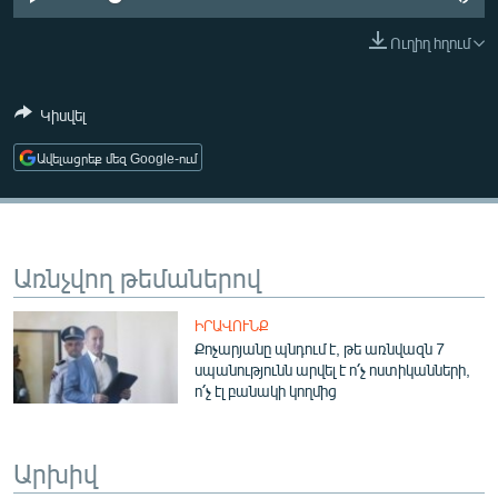
ՄԻՋԱԶԳԱՅԻՆ
Ուղիղ հղում
ՄՇԱԿՈՒՅԹ
ՍՊՈՐՏ
Կիսվել
ՄԵԿՆԱԲԱՆՈՒԹՅՈՒՆ
Ավելացրեք մեզ Google-ում
ՏՏ ԵՒ ԻՆՏԵՐՆԵՏ
ԿՈՐՈՆԱՎԻՐՈՒՍ
ԱՐԽԻՎ
Առնչվող թեմաներով
ՏԵՍԱՆՅՈՒԹԵՐ
ԻՐԱՎՈՒՆՔ
ԲԱՆԱՎԵՃ
Քոչարյանը պնդում է, թե առնվազն 7
սպանությունն արվել է ո՛չ ոստիկանների,
ՁԳՏԵԼՈՎ ԼԱՎԱԳՈՒՅՆԻՆ
ո՛չ էլ բանակի կողմից
ՓՈԴՔԱՍԹ
Արխիվ
Հայերեն