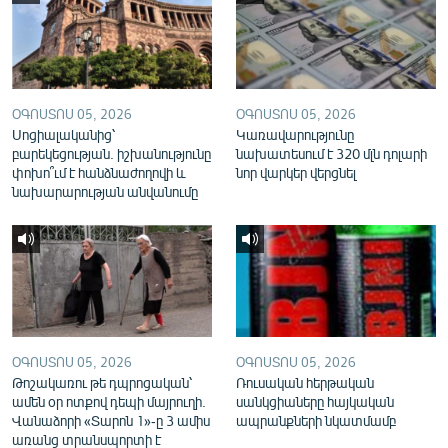
English
Русский
ՀԵՏԵՎԵՔ ՄԵԶ
ՕԳՈՍՏՈՍ 05, 2026
ՕԳՈՍՏՈՍ 05, 2026
Սոցիալականից՝
Կառավարությունը
բարեկեցության. իշխանությունը
նախատեսում է 320 մլն դոլարի
փոխո՞ւմ է հանձնաժողովի և
նոր վարկեր վերցնել
նախարարության անվանումը
«Ազատության» բոլոր կայքերը
ՕԳՈՍՏՈՍ 05, 2026
ՕԳՈՍՏՈՍ 05, 2026
Թոշակառու թե դպրոցական՝
Ռուսական հերթական
ամեն օր ոտքով դեպի մայրուղի.
սանկցիաները հայկական
Վանաձորի «Տարոն 1»-ը 3 ամիս
ապրանքների նկատմամբ
առանց տրանսպորտի է