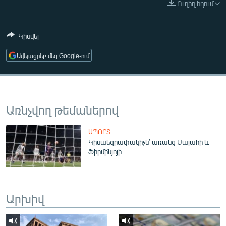
Ուղիղ հղում
ՄԻՋԱԶԳԱՅԻՆ
ՄՇԱԿՈՒՅԹ
Կիսվել
ՍՊՈՐՏ
Ավելացրեք մեզ Google-ում
ՄԵԿՆԱԲԱՆՈՒԹՅՈՒՆ
ՏՏ ԵՒ ԻՆՏԵՐՆԵՏ
ԿՈՐՈՆԱՎԻՐՈՒՍ
Առնչվող թեմաներով
ԱՐԽԻՎ
ՍՊՈՐՏ
ՏԵՍԱՆՅՈՒԹԵՐ
Կիսաեզրափակիչն՝ առանց Սալահի և
Ֆիրմինյոյի
ԲԱՆԱՎԵՃ
ՁԳՏԵԼՈՎ ԼԱՎԱԳՈՒՅՆԻՆ
ՓՈԴՔԱՍԹ
Արխիվ
Հայերեն