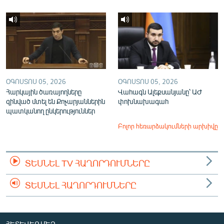
ՕԳՈՍՏՈՍ 05, 2026
ՕԳՈՍՏՈՍ 05, 2026
Հարկային ծառայողները
Վահագն Ալեքսանյանը՝ ԱԺ
զինված մտել են Քոչարյաններին
փոխնախագահ
պատկանող ընկերություններ
Բոլոր հեռարձակումների արխիվը
ՏԵՍՆԵԼ TV ՀԱՂՈՐԴՈՒՄՆԵՐԸ
ՏԵՍՆԵԼ ՀԱՂՈՐԴՈՒՄՆԵՐԸ
ՀԵՏԵՎԵՔ ՄԵԶ