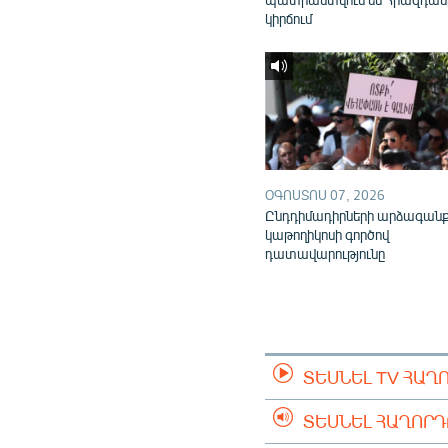
կիրճում
ՕԳՈՍՏՈՍ 07, 2026
Ընդդիմադիրների արձագան
կաթողիկոսի գործով
դատավարությունը
ՏԵՍՆԵԼ TV ՀԱՂ
ՏԵՍՆԵԼ ՀԱՂՈՐ