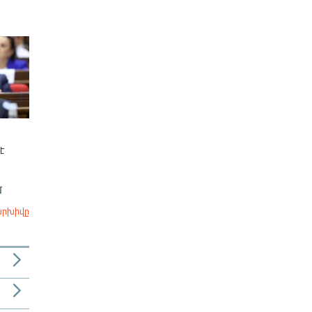
է
մ
արխիվը