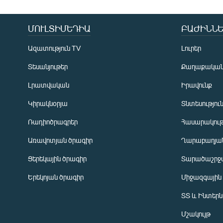
ՄՈՒԼՏԻՄԵԴԻԱ
ԲԱԺԻՆՆԵ
Ազատություն TV
Լուրեր
Տեսանյութեր
Քաղաքակա
Լրատվական
Իրավունք
Կիրակնօրյա
Տնտեսությու
Ռադիոծրագրեր
Հասարակութ
Առավոտյան ծրագիր
Ղարաբաղյան
Ցերեկային ծրագիր
Տարածաշրջ
Հայերեն
Երեկոյան ծրագիր
Միջազգային
English
ՏՏ և Ինտեր
Русский
Մշակույթ