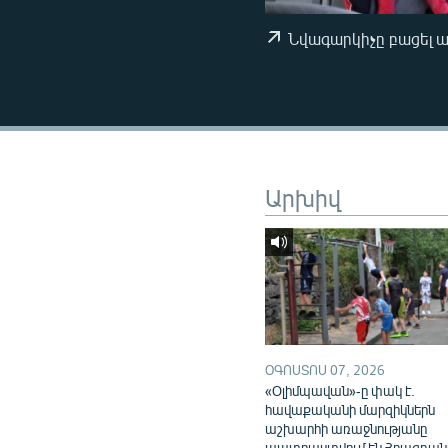
ՄԻՋԱԶԳԱՅԻՆ
ՄՇԱԿՈՒՅԹ
Նվագարկիչը բացել 
ՍՊՈՐՏ
ՄԵԿՆԱԲԱՆՈՒԹՅՈՒՆ
ՏՏ ԵՒ ԻՆՏԵՐՆԵՏ
ԿՈՐՈՆԱՎԻՐՈՒՍ
Արխիվ
ԱՐԽԻՎ
ՏԵՍԱՆՅՈՒԹԵՐ
ԲԱՆԱՎԵՃ
ՁԳՏԵԼՈՎ ԼԱՎԱԳՈՒՅՆԻՆ
ՓՈԴՔԱՍԹ
ՕԳՈՍՏՈՍ 07, 2026
«Օլիմպավան»-ը փակ է.
հավաքականի մարզիկներն
աշխարհի առաջնությանը
պատրաստվում են Հրազդան