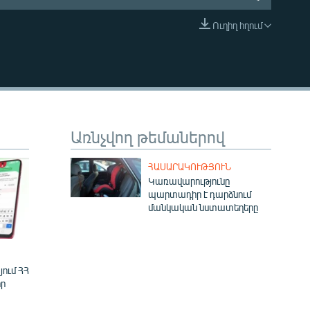
Ուղիղ հղում
EMBED
Առնչվող թեմաներով
ՀԱՍԱՐԱԿՈՒԹՅՈՒՆ
Կառավարությունը
պարտադիր է դարձնում
մանկական նստատեղերը
ում ՀՀ
ր