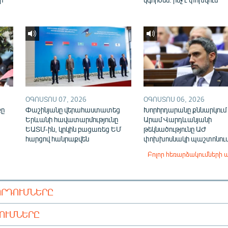
ՕԳՈՍՏՈՍ 07, 2026
ՕԳՈՍՏՈՍ 06, 2026
քը
Փաշինյանը վերահաստատեց
Խորհրդարանը քննարկում 
Երևանի հավատարմությունը
Արամ Վարդևանյանի
ԵԱՏՄ-ին, կրկին բացառեց ԵՄ
թեկնածությունը ԱԺ
հարցով հանրաքվեն
փոխխոսնակի պաշտոնու
Բոլոր հեռարձակումների 
ՈՐԴՈՒՄՆԵՐԸ
ԴՈՒՄՆԵՐԸ