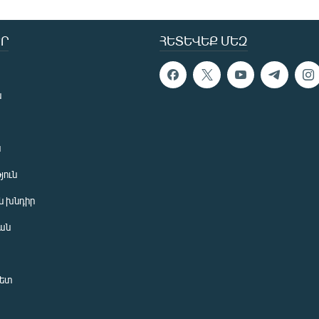
Ր
ՀԵՏԵՎԵՔ ՄԵԶ
ն
ն
յուն
 խնդիր
ան
նետ