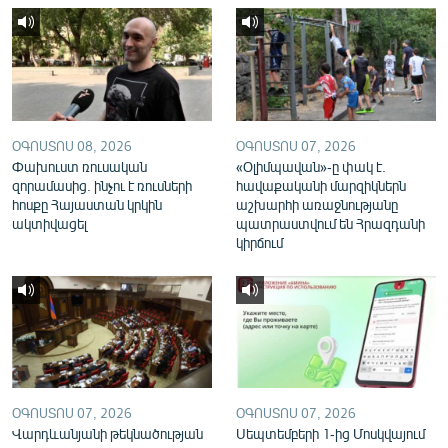
English
Русский
ՀԵՏԵՎԵՔ ՄԵԶ
ՕԳՈՍՏՈՍ 08, 2026
ՕԳՈՍՏՈՍ 07, 2026
Փախուստ ռուսական
«Օլիմպավան»-ը փակ է.
զորամասից. ինչու է ռուսների
հավաքականի մարզիկներն
հոսքը Հայաստան կրկին
աշխարհի առաջնությանը
ակտիվացել
պատրաստվում են Հրազդանի
«Ազատության» բոլոր կայքերը
կիրճում
ՕԳՈՍՏՈՍ 07, 2026
ՕԳՈՍՏՈՍ 07, 2026
Վարդևանյանի թեկնածության
Սեպտեմբերի 1-ից Մոսկվայում