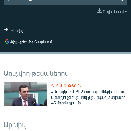
ՄԻՋԱԶԳԱՅԻՆ
Ուղիղ հղում
ՄՇԱԿՈՒՅԹ
ՍՊՈՐՏ
Կիսվել
ՄԵԿՆԱԲԱՆՈՒԹՅՈՒՆ
Ավելացրեք մեզ Google-ում
ՏՏ ԵՒ ԻՆՏԵՐՆԵՏ
ԿՈՐՈՆԱՎԻՐՈՒՍ
ԱՐԽԻՎ
Առնչվող թեմաներով
ՏԵՍԱՆՅՈՒԹԵՐ
ՏՆՏԵՍՈՒԹՅՈՒՆ
ԲԱՆԱՎԵՃ
«Սպայկա»-ն ՊԵԿ ստուգումներից հետո
պետբյուջե է վճարել չվճարված 2 միլիարդ
ՁԳՏԵԼՈՎ ԼԱՎԱԳՈՒՅՆԻՆ
45 միլիոն դրամը
ՓՈԴՔԱՍԹ
Արխիվ
Հայերեն