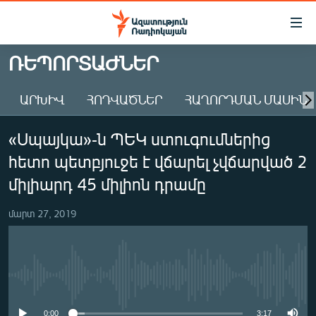
Մատչելիության
հղումներ
Անցնել
ՌԵՊՈՐՏԱԺՆԵՐ
հիմնական
ԱԶԱՏՈՒԹՅՈՒՆ TV
բովանդակությանը
ԱՐԽԻՎ
ՀՈԴՎԱԾՆԵՐ
ՀԱՂՈՐԴՄԱՆ ՄԱՍԻՆ
ՀԱՅԱՍՏԱՆ
Անցնել
հիմնական
ՔԱՂԱՔԱԿԱՆ
«Սպայկա»-ն ՊԵԿ ստուգումներից
մենյուին
ԸՆՏՐՈՒԹՅՈՒՆՆԵՐ 2026
Որոնում
հետո պետբյուջե է վճարել չվճարված 2
ԻՐԱՎՈՒՆՔ
միլիարդ 45 միլիոն դրամը
ՀԱՍԱՐԱԿՈՒԹՅՈՒՆ
մարտ 27, 2019
ՏՆՏԵՍՈՒԹՅՈՒՆ
ՂԱՐԱԲԱՂ
ՊԱՏԵՐԱԶՄԻ 6 ՇԱԲԱԹՆԵՐԸ
No media source currently available
ՏԱՐԱԾԱՇՐՋԱՆ
0:00
3:17