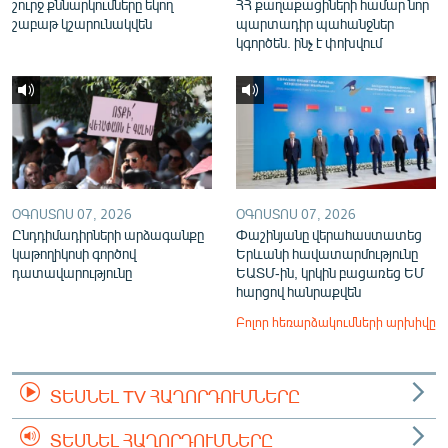
շուրջ քննարկումները եկող
ՀՀ քաղաքացիների համար նոր
շաբաթ կշարունակվեն
պարտադիր պահանջներ
կգործեն. ինչ է փոխվում
ՕԳՈՍՏՈՍ 07, 2026
ՕԳՈՍՏՈՍ 07, 2026
Ընդդիմադիրների արձագանքը
Փաշինյանը վերահաստատեց
կաթողիկոսի գործով
Երևանի հավատարմությունը
դատավարությունը
ԵԱՏՄ-ին, կրկին բացառեց ԵՄ
հարցով հանրաքվեն
Բոլոր հեռարձակումների արխիվը
ՏԵՍՆԵԼ TV ՀԱՂՈՐԴՈՒՄՆԵՐԸ
ՏԵՍՆԵԼ ՀԱՂՈՐԴՈՒՄՆԵՐԸ